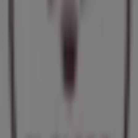
las promociones más recientes y aprovechar grandes
descuentos en productos de
Restaurantes
para tus
compras en
Ciudad de México
.
No pierdas la oportunidad de visitar la tienda de
El
Globo
en
Av. Araucarias 287
para disfrutar de una
experiencia de compra completa. Te invitamos a
explorar las promociones que tenemos para ti este
agosto
y mantenerte informado de las mejores ofertas
de
El Globo
en
Ciudad de México
. ¡Visítanos y empieza a
ahorrar hoy mismo!
Más información de El Globo
Ver otras tiendas de El
Globo en Ciudad de México
Publicidad