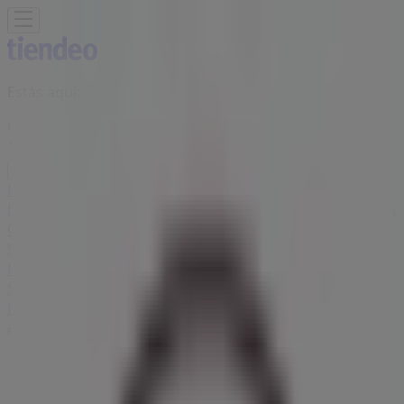
Estás aquí:
Ciudad de México
Destacados
Supermercados
Tiendas
Departamentales
Ropa, Zapatos y Accesorios
El Regreso A
Clases
Hogar
Farmacias y
Salud
Electrónica
Ferreterías
Salud y
Belleza
Restaurantes
Autos
Bancos y
Servicios
Deporte
Librerías y Papelerías
Ocio
Niños
Viajes y
Entretenimiento
Ópticas
Publicidad