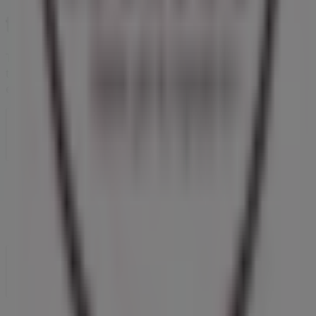
Tiendeo forma parte de Shopfully, la empresa
tecnológica que está reinventando las compras locales
en todo el mundo.
Tiendeo
¿Qué hacemos?
Soluciones para empresas
Noticias y prensa
Trabaja con nosotros
Contáctanos