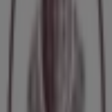
Tupperware
Ahuehuetes 100 INT 209 , San Jose de los Cedros ,
Cuajimalpa , CDMX , C.P. 05200, Ciudad de México
49 m
Tupperware
Boulevard del Temoluco No. 346 Col. Residencial
Acueducto de Guadalupe, Ciudad de México
49 m
Cerrado