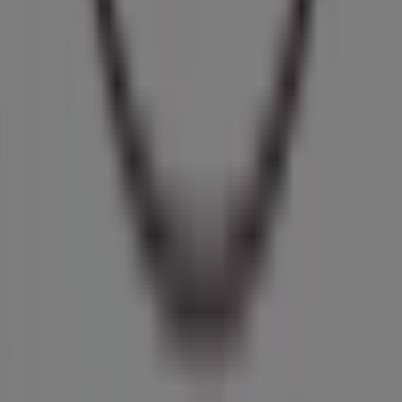
Contacto comercial y de marketing
Tienda mal colocada en el mapa
Notificar un folleto
¿Encontraste un problema en la web o en la
aplicación?
Índices
Marcas
Marcas locales
Negocios
Negocios cercanos
Productos
Productos locales
Ciudades
Descargar la app Tiendeo