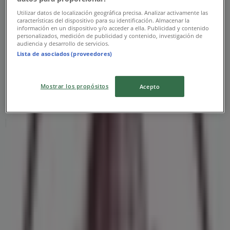
Utilizar datos de localización geográfica precisa. Analizar activamente las
características del dispositivo para su identificación. Almacenar la
información en un dispositivo y/o acceder a ella. Publicidad y contenido
personalizados, medición de publicidad y contenido, investigación de
audiencia y desarrollo de servicios.
Lista de asociados (proveedores)
Mostrar los propósitos
Acepto
Las tiendas más cercanas
Samsung
Av. Ejército Nacional No. 980, locales 250 al 252, Col.
Chapultepec Morales, Miguel Hidalgo
48 m