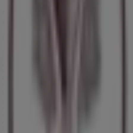
Otros negocios de Restaurantes en
Ciudad de México
El Globo
Bienvenido a la tienda de
El Globo
en Tiendeo, donde
podrás descubrir las mejores
ofertas
,
promociones
y
catálogos
de esta destacada marca del sector de
Restaurantes
. Nuestra tienda física está ubicada en
Av.
Araucarias 287
,
Ciudad de México
, y en ella encontrarás
una amplia gama de productos de calidad que te
permitirán ahorrar durante todo el
agosto de 2026
.
En Tiendeo te ofrecemos toda la información actualizada
sobre
El Globo
, como los horarios de apertura, las
ofertas exclusivas y la ubicación exacta de la tienda en
Av. Araucarias 287
. Además, tendrás acceso a los
últimos catálogos de
El Globo
, donde podrás descubrir