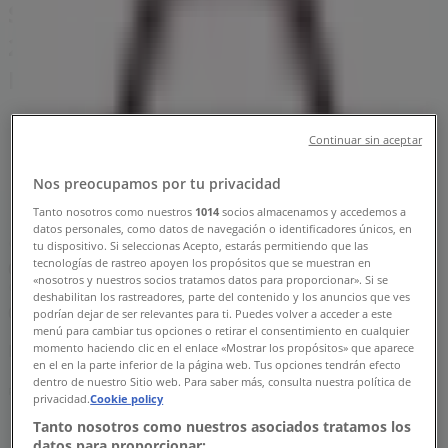
Sucursal El Globo | Av. Araucarias
287, Ciudad de México - Teléfonos,
Horarios y Promociones
Tiendeo en Ciudad de México
»
Continuar sin aceptar
Ofertas de Restaurantes en Ciudad de México
»
El Globo en Ciudad de México
»
Nos preocupamos por tu privacidad
El Globo | Av. Araucarias 287
Tanto nosotros como nuestros
1014
socios almacenamos y accedemos a
datos personales, como datos de navegación o identificadores únicos, en
Mapa
228 812 6114
El Globo Plaza Galerías - Local G
tu dispositivo. Si seleccionas Acepto, estarás permitiendo que las
tecnologías de rastreo apoyen los propósitos que se muestran en
06
«nosotros y nuestros socios tratamos datos para proporcionar». Si se
Mapa
228 812 6114
El Globo Plaza Galerías - Local G
deshabilitan los rastreadores, parte del contenido y los anuncios que ves
06
podrían dejar de ser relevantes para ti. Puedes volver a acceder a este
menú para cambiar tus opciones o retirar el consentimiento en cualquier
momento haciendo clic en el enlace «Mostrar los propósitos» que aparece
Estamos a punto de publicar ofertas de El Globo
en el en la parte inferior de la página web. Tus opciones tendrán efecto
dentro de nuestro Sitio web. Para saber más, consulta nuestra política de
Publicidad
privacidad.
Cookie policy
Tanto nosotros como nuestros asociados tratamos los
datos para proporcionar: