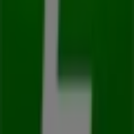
Tupperware
Ahuehuetes 100 INT 209 , San Jose de los Cedros ,
Cuajimalpa , CDMX , C.P. 05200, Ciudad de México
49 m
Tupperware
Boulevard del Temoluco No. 346 Col. Residencial
Acueducto de Guadalupe, Ciudad de México
49 m
Abierto