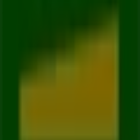
Tiendeo forma parte de Shopfully, la empresa
tecnológica que está reinventando las compras locales
en todo el mundo.
Tiendeo
¿Qué hacemos?
Soluciones para empresas
Noticias y prensa
Trabaja con nosotros
Contáctanos