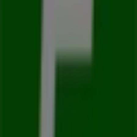
Otros negocios de Autos en Ciudad
de México
Europcar
Bienvenido a la tienda de
Europcar
en Tiendeo, donde
podrás descubrir las mejores
ofertas
,
promociones
y
catálogos
de esta destacada marca del sector de
Autos
.
Nuestra tienda física está ubicada en
Av. Paseo de la
Reforma #208 Local A
,
Ciudad de México
, y en ella
encontrarás una amplia gama de productos de calidad
que te permitirán ahorrar durante todo el
agosto de
2026
.
En Tiendeo te ofrecemos toda la información actualizada
sobre
Europcar
, como los horarios de apertura, las
ofertas exclusivas y la ubicación exacta de la tienda en
Av. Paseo de la Reforma #208 Local A
. Además, tendrás
acceso a los últimos catálogos de
Europcar
, donde