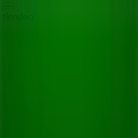
Estás aquí:
Ciudad de México
Destacados
Supermercados
Tiendas
Departamentales
Ropa, Zapatos y Accesorios
El Regreso A
Clases
Hogar
Farmacias y
Salud
Electrónica
Ferreterías
Salud y
Belleza
Restaurantes
Autos
Bancos y
Servicios
Deporte
Librerías y Papelerías
Ocio
Niños
Viajes y
Entretenimiento
Ópticas
Publicidad