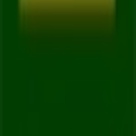
Contacto comercial y de marketing
Tienda mal colocada en el mapa
Notificar un folleto
¿Encontraste un problema en la web o en la
aplicación?
Índices
Marcas
Marcas locales
Negocios
Negocios cercanos
Productos
Productos locales
Ciudades
Descargar la app Tiendeo