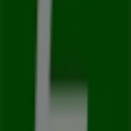
podrás descubrir las promociones más recientes y
aprovechar grandes descuentos en productos de
Autos
para tus compras en
Ciudad de México
.
No pierdas la oportunidad de visitar la tienda de
Europcar
en
Av. Paseo de la Reforma #208 Local A
para
disfrutar de una experiencia de compra completa. Te
invitamos a explorar las promociones que tenemos para
ti este
agosto
y mantenerte informado de las mejores
ofertas de
Europcar
en
Ciudad de México
. ¡Visítanos y
empieza a ahorrar hoy mismo!
Más información de Europcar
Ver otras tiendas de
Europcar en Ciudad de México
Publicidad