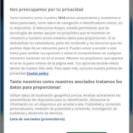
Cerrado
Nos preocupamos por tu privacidad
Lunes
Tanto nosotros como nuestros
1014
socios almacenamos y accedemos a
08:30 - 17:30
datos personales, como datos de navegación o identificadores únicos, en
tu dispositivo. Si seleccionas Acepto, estarás permitiendo que las
Martes
tecnologías de rastreo apoyen los propósitos que se muestran en
08:30 - 17:30
«nosotros y nuestros socios tratamos datos para proporcionar». Si se
Miércoles
deshabilitan los rastreadores, parte del contenido y los anuncios que ves
08:30 - 17:30
podrían dejar de ser relevantes para ti. Puedes volver a acceder a este
menú para cambiar tus opciones o retirar el consentimiento en cualquier
Jueves
momento haciendo clic en el enlace «Mostrar los propósitos» que aparece
08:30 - 17:30
en el en la parte inferior de la página web. Tus opciones tendrán efecto
Viernes
dentro de nuestro Sitio web. Para saber más, consulta nuestra política de
privacidad.
Cookie policy
08:30 - 17:30
Sábado
Tanto nosotros como nuestros asociados tratamos los
datos para proporcionar:
Cerrado
Utilizar datos de localización geográfica precisa. Analizar activamente las
características del dispositivo para su identificación. Almacenar la
Mapa
información en un dispositivo y/o acceder a ella. Publicidad y contenido
personalizados, medición de publicidad y contenido, investigación de
audiencia y desarrollo de servicios.
Cerrado
Lista de asociados (proveedores)