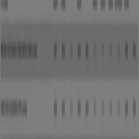
En Tiendeo te ofrecemos toda la información actualizada
sobre
Grupo Financiero Inbursa
, como los horarios de
apertura, las ofertas exclusivas y la ubicación exacta de
la tienda en
Av. Melchor Ocampo No. 193 Col. Veronica
Anzures
. Además, tendrás acceso a los últimos
catálogos de
Grupo Financiero Inbursa
, donde podrás
descubrir las promociones más recientes y aprovechar
grandes descuentos en productos de
Bancos y Servicios
para tus compras en
Ciudad de México
.
No pierdas la oportunidad de visitar la tienda de
Grupo
Financiero Inbursa
en
Av. Melchor Ocampo No. 193
Col. Veronica Anzures
para disfrutar de una experiencia
de compra completa. Te invitamos a explorar las
promociones que tenemos para ti este
agosto
y
mantenerte informado de las mejores ofertas de
Grupo
Financiero Inbursa
en
Ciudad de México
. ¡Visítanos y
empieza a ahorrar hoy mismo!
Más información de Grupo Financiero Inbursa
Ver otras
tiendas de Grupo Financiero Inbursa en Ciudad de