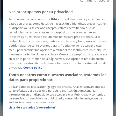
Continuar sin aceptar
Cerrado
Nos preocupamos por tu privacidad
Lunes
Tanto nosotros como nuestros
1014
socios almacenamos y accedemos a
datos personales, como datos de navegación o identificadores únicos, en
08:30 - 17:30
tu dispositivo. Si seleccionas Acepto, estarás permitiendo que las
Martes
tecnologías de rastreo apoyen los propósitos que se muestran en
08:30 - 17:30
«nosotros y nuestros socios tratamos datos para proporcionar». Si se
deshabilitan los rastreadores, parte del contenido y los anuncios que ves
Miércoles
podrían dejar de ser relevantes para ti. Puedes volver a acceder a este
08:30 - 17:30
menú para cambiar tus opciones o retirar el consentimiento en cualquier
Jueves
momento haciendo clic en el enlace «Mostrar los propósitos» que aparece
08:30 - 17:30
en el en la parte inferior de la página web. Tus opciones tendrán efecto
dentro de nuestro Sitio web. Para saber más, consulta nuestra política de
Viernes
privacidad.
Cookie policy
08:30 - 17:30
Tanto nosotros como nuestros asociados tratamos los
Sábado
datos para proporcionar:
Cerrado
Utilizar datos de localización geográfica precisa. Analizar activamente las
características del dispositivo para su identificación. Almacenar la
información en un dispositivo y/o acceder a ella. Publicidad y contenido
Mapa
personalizados, medición de publicidad y contenido, investigación de
audiencia y desarrollo de servicios.
Cerrado
Lista de asociados (proveedores)