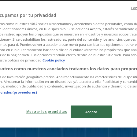
Con
cupamos por tu privacidad
ros como nuestros
1012
socios almacenamos y accedemos a datos personales, como d
 identificadores únicos, en tu dispositivo. Si seleccionas Acepto, estarás permitiendo 
de rastreo apoyen los propósitos que se muestran en «nosotros y nuestros socios trat
73 Col. Centro
ionar». Si se deshabilitan los rastreadores, parte del contenido y los anuncios que ves
antes para ti. Puedes volver a acceder a este menú para cambiar tus opciones o retirar e
to en cualquier momento haciendo clic en el enlace «Mostrar los propósitos» que apar
or de la página web. Tus opciones tendrán efecto dentro de nuestro Sitio web. Para sab
stra política de privacidad.
Cookie policy
sotros como nuestros asociados tratamos los datos para proporc
s de localización geográfica precisa. Analizar activamente las características del disposit
ón. Almacenar la información en un dispositivo y/o acceder a ella. Publicidad y conteni
os, medición de publicidad y contenido, investigación de audiencia y desarrollo de ser
ociados (proveedores)
Mostrar los propósitos
Acepto