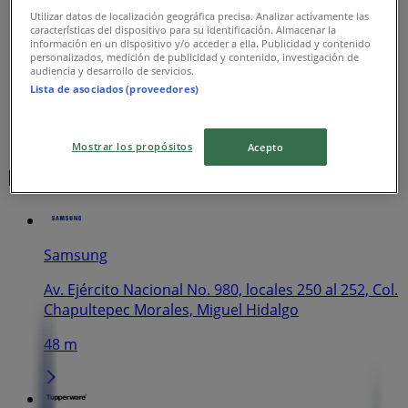
Utilizar datos de localización geográfica precisa. Analizar activamente las
características del dispositivo para su identificación. Almacenar la
información en un dispositivo y/o acceder a ella. Publicidad y contenido
personalizados, medición de publicidad y contenido, investigación de
audiencia y desarrollo de servicios.
Lista de asociados (proveedores)
Mostrar los propósitos
Acepto
Las tiendas más cercanas
Samsung
Av. Ejército Nacional No. 980, locales 250 al 252, Col.
Chapultepec Morales, Miguel Hidalgo
48 m