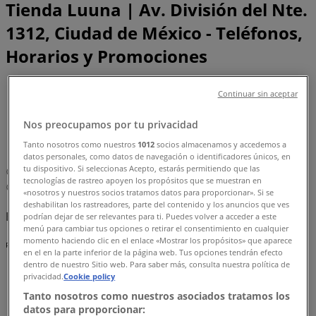
Tienda Luuna | Av. División del Nte.
1312, Ciudad de México - Teléfonos,
Horarios y Promociones
Tiendeo en Ciudad de México
»
Continuar sin aceptar
Ofertas de Hogar en Ciudad de México
»
Luuna en Ciudad de México
»
Nos preocupamos por tu privacidad
Tanto nosotros como nuestros
1012
socios almacenamos y accedemos a
Luuna | Av. División del Nte. 1312
datos personales, como datos de navegación o identificadores únicos, en
tu dispositivo. Si seleccionas Acepto, estarás permitiendo que las
Mapa
5515435667
tecnologías de rastreo apoyen los propósitos que se muestran en
Mapa
5515435667
«nosotros y nuestros socios tratamos datos para proporcionar». Si se
deshabilitan los rastreadores, parte del contenido y los anuncios que ves
Estamos a punto de publicar ofertas de Luuna
podrían dejar de ser relevantes para ti. Puedes volver a acceder a este
menú para cambiar tus opciones o retirar el consentimiento en cualquier
momento haciendo clic en el enlace «Mostrar los propósitos» que aparece
Publicidad
en el en la parte inferior de la página web. Tus opciones tendrán efecto
dentro de nuestro Sitio web. Para saber más, consulta nuestra política de
privacidad.
Cookie policy
Tanto nosotros como nuestros asociados tratamos los
datos para proporcionar: