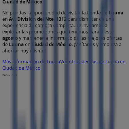
Ciudad de México
.
No pierdas la oportunidad de visitar la tienda de
Luuna
en
Av. División del Nte. 1312
para disfrutar de una
experiencia de compra completa. Te invitamos a
explorar las promociones que tenemos para ti este
agosto
y mantenerte informado de las mejores ofertas
de
Luuna
en
Ciudad de México
. ¡Visítanos y empieza a
ahorrar hoy mismo!
Más información de Luuna
Ver otras tiendas de Luuna en
Ciudad de México
Publicidad