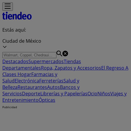
Estás aquí:
Ciudad de México
Destacados
Supermercados
Tiendas
Departamentales
Ropa, Zapatos y Accesorios
El Regreso A
Clases
Hogar
Farmacias y
Salud
Electrónica
Ferreterías
Salud y
Belleza
Restaurantes
Autos
Bancos y
Servicios
Deporte
Librerías y Papelerías
Ocio
Niños
Viajes y
Entretenimiento
Ópticas
Publicidad