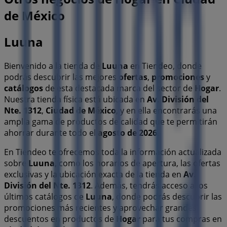
de México
Luuna
Bienvenido a la tienda de
Luuna
en Tiendeo, donde
podrás descubrir las mejores
ofertas
,
promociones
y
catálogos
de esta destacada marca del sector de
Hogar
.
Nuestra tienda física está ubicada en
Av. División del
Nte. 1312
,
Ciudad de México
, y en ella encontrarás una
amplia gama de productos de calidad que te permitirán
ahorrar durante todo el
agosto de 2026
.
En Tiendeo te ofrecemos toda la información actualizada
sobre
Luuna
, como los horarios de apertura, las ofertas
exclusivas y la ubicación exacta de la tienda en
Av.
División del Nte. 1312
. Además, tendrás acceso a los
últimos catálogos de
Luuna
, donde podrás descubrir las
promociones más recientes y aprovechar grandes
descuentos en productos de
Hogar
para tus compras en