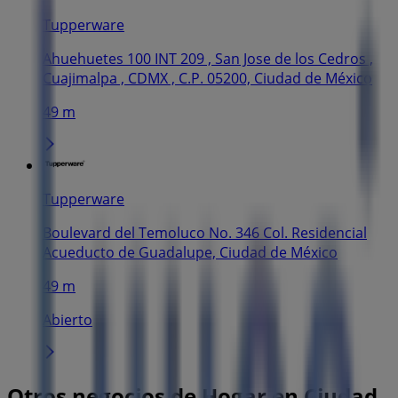
Tupperware
Ahuehuetes 100 INT 209 , San Jose de los Cedros ,
Cuajimalpa , CDMX , C.P. 05200, Ciudad de México
49 m
Tupperware
Boulevard del Temoluco No. 346 Col. Residencial
Acueducto de Guadalupe, Ciudad de México
49 m
Abierto
Otros negocios de Hogar en Ciudad