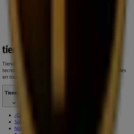
Tiendeo forma parte de Shopfully, la empresa
tecnológica que está reinventando las compras locales
en todo el mundo.
Tiendeo
¿Qué hacemos?
Soluciones para empresas
Noticias y prensa