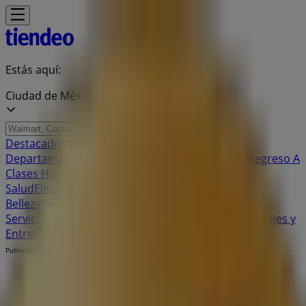
Estás aquí:
Ciudad de México
Destacados
Supermercados
Tiendas
Departamentales
Ropa, Zapatos y Accesorios
El Regreso A
Clases
Hogar
Farmacias y
Salud
Electrónica
Ferreterías
Salud y
Belleza
Restaurantes
Autos
Bancos y
Servicios
Deporte
Librerías y Papelerías
Ocio
Niños
Viajes y
Entretenimiento
Ópticas
Publicidad