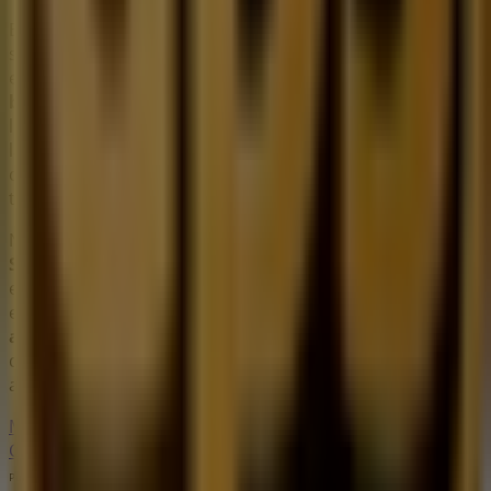
En Tiendeo te ofrecemos toda la información actualizada
sobre
UPS
, como los horarios de apertura, las ofertas
exclusivas y la ubicación exacta de la tienda en
San
bernabe 277,san jeronimo
. Además, tendrás acceso a
los últimos catálogos de
UPS
, donde podrás descubrir
las promociones más recientes y aprovechar grandes
descuentos en productos de
Bancos y Servicios
para
tus compras en
Ciudad de México
.
No pierdas la oportunidad de visitar la tienda de
UPS
en
San bernabe 277,san jeronimo
para disfrutar de una
experiencia de compra completa. Te invitamos a
explorar las promociones que tenemos para ti este
agosto
y mantenerte informado de las mejores ofertas
de
UPS
en
Ciudad de México
. ¡Visítanos y empieza a
ahorrar hoy mismo!
Más información de UPS
Ver otras tiendas de UPS en
Ciudad de México
Publicidad