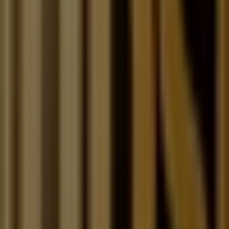
Av. Ejército Nacional No. 980, locales 250 al 252, Col.
Chapultepec Morales, Miguel Hidalgo
48 m
Tupperware
Ahuehuetes 100 INT 209 , San Jose de los Cedros ,
Cuajimalpa , CDMX , C.P. 05200, Ciudad de México
49 m
Tupperware
Boulevard del Temoluco No. 346 Col. Residencial
Acueducto de Guadalupe, Ciudad de México