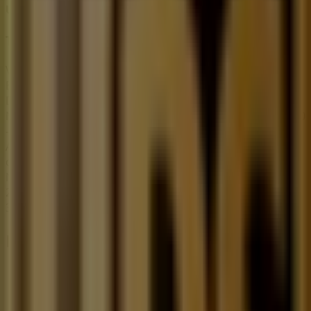
UPS
Tarifas
Vence el 31/12
Esta tienda de UPS tiene los siguientes horarios:
Domingo , Lunes 09:00 - 19:00, Martes 09:00 - 19:00,
Miércoles 09:00 - 19:00, Jueves 09:00 - 19:00, Viernes 09:00
- 19:00, Sábado 10:00 - 14:00
Actualmente hay 1 catálogos disponibles en esta tienda
de UPS.
Navega por el último catálogo de UPS en San bernabe
277,san jeronimo Tarifas que es válido del 20/2/2026 al
31/12/2026 y no pares de ahorrar.
Las tiendas más cercanas
Samsung