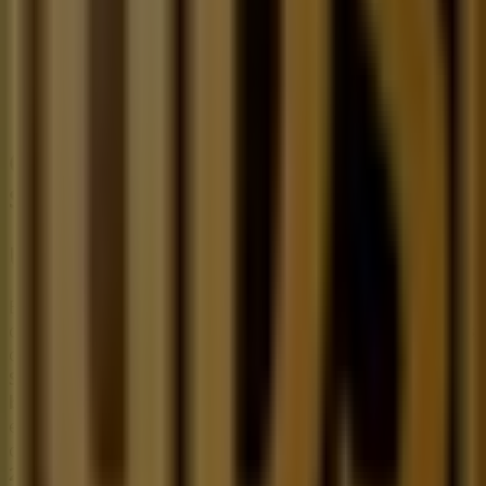
49 m
Cerrado
Otros negocios de Bancos y
Servicios en Ciudad de México
UPS
Bienvenido a la tienda de
UPS
en Tiendeo, donde podrás
descubrir las mejores
ofertas
,
promociones
y
catálogos
de esta destacada marca del sector de
Bancos y
Servicios
. Nuestra tienda física está ubicada en
San
bernabe 277,san jeronimo
,
Ciudad de México
, y en ella
encontrarás una amplia gama de productos de calidad
que te permitirán ahorrar durante todo el
agosto de
2026
.