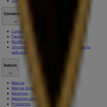
Trabaja con nosotros
Contáctanos
Contacto comercial y de marketing
Tienda mal colocada en el mapa
Notificar un folleto
¿Encontraste un problema en la web o en la
aplicación?
Índices
Marcas
Marcas locales
Negocios
Negocios cercanos
Productos