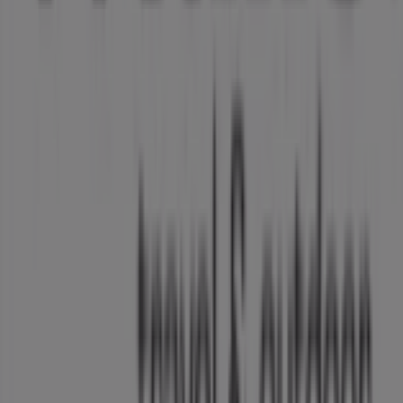
Trabaja con nosotros
Contáctanos
Contacto comercial y de marketing
Tienda mal colocada en el mapa
Notificar un folleto
¿Encontraste un problema en la web o en la
aplicación?
Índices
Marcas
Marcas locales
Negocios
Negocios cercanos
Productos