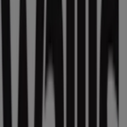
48 m
Tupperware
Ahuehuetes 100 INT 209 , San Jose de los Cedros ,
Cuajimalpa , CDMX , C.P. 05200, Ciudad de México
49 m
Tupperware
Boulevard del Temoluco No. 346 Col. Residencial
Acueducto de Guadalupe, Ciudad de México
49 m
Cerrado