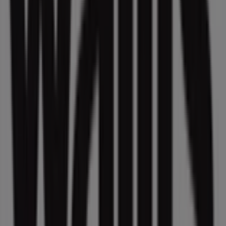
sobre
Wallis
, como los horarios de apertura, las ofertas
exclusivas y la ubicación exacta de la tienda en
Insurgentes sur 1510 L- D., Col. Crédito Constructor,
Del. Álvaro Obregón
. Además, tendrás acceso a los
últimos catálogos de
Wallis
, donde podrás descubrir las
promociones más recientes y aprovechar grandes
descuentos en productos de
Deporte
para tus compras
en
Ciudad de México
.
No pierdas la oportunidad de visitar la tienda de
Wallis
en
Insurgentes sur 1510 L- D., Col. Crédito
Constructor, Del. Álvaro Obregón
para disfrutar de una
experiencia de compra completa. Te invitamos a
explorar las promociones que tenemos para ti este
agosto
y mantenerte informado de las mejores ofertas
de
Wallis
en
Ciudad de México
. ¡Visítanos y empieza a
ahorrar hoy mismo!
Más información de Wallis
Ver otras tiendas de Wallis en
Ciudad de México
Publicidad