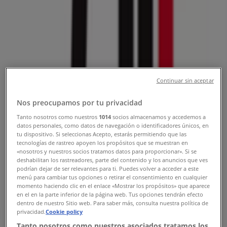
Tienda Wallis | Insurgentes sur
1510 L- D., Col. Crédito Constructor,
Del. Álvaro Obregón, Ciudad de
México - Teléfonos, Horarios y
Promociones
Continuar sin aceptar
Tiendeo en Ciudad de México
»
Nos preocupamos por tu privacidad
Ofertas de Deporte en Ciudad de México
»
Tanto nosotros como nuestros
1014
socios almacenamos y accedemos a
Wallis en Ciudad de México
»
datos personales, como datos de navegación o identificadores únicos, en
tu dispositivo. Si seleccionas Acepto, estarás permitiendo que las
Wallis | Insurgentes sur 1510 L- D., Col. Crédito
tecnologías de rastreo apoyen los propósitos que se muestran en
Constructor, Del. Álvaro Obregón
«nosotros y nuestros socios tratamos datos para proporcionar». Si se
deshabilitan los rastreadores, parte del contenido y los anuncios que ves
Mapa
(55)56613233
podrían dejar de ser relevantes para ti. Puedes volver a acceder a este
menú para cambiar tus opciones o retirar el consentimiento en cualquier
Mapa
(55)56613233
momento haciendo clic en el enlace «Mostrar los propósitos» que aparece
en el en la parte inferior de la página web. Tus opciones tendrán efecto
Estamos a punto de publicar ofertas de Wallis
dentro de nuestro Sitio web. Para saber más, consulta nuestra política de
privacidad.
Cookie policy
Publicidad
Tanto nosotros como nuestros asociados tratamos los