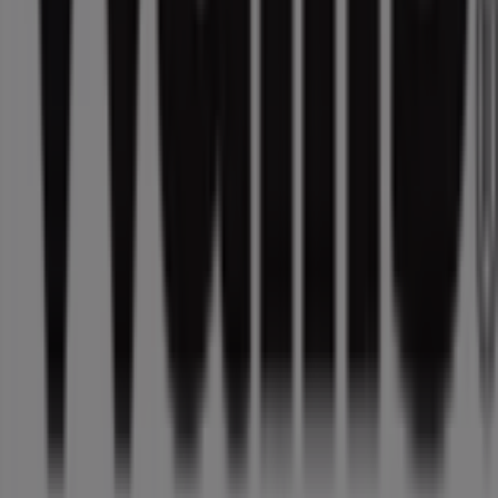
Tiendeo forma parte de Shopfully, la empresa
tecnológica que está reinventando las compras locales
en todo el mundo.
Tiendeo
¿Qué hacemos?
Soluciones para empresas
Noticias y prensa