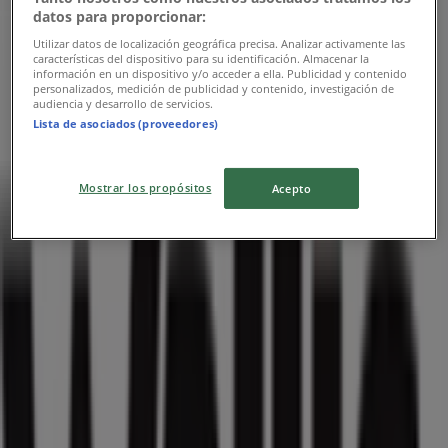
datos para proporcionar:
Utilizar datos de localización geográfica precisa. Analizar activamente las
características del dispositivo para su identificación. Almacenar la
información en un dispositivo y/o acceder a ella. Publicidad y contenido
personalizados, medición de publicidad y contenido, investigación de
audiencia y desarrollo de servicios.
Lista de asociados (proveedores)
Mostrar los propósitos
Acepto
Las tiendas más cercanas
Samsung
Av. Ejército Nacional No. 980, locales 250 al 252, Col.
Chapultepec Morales, Miguel Hidalgo