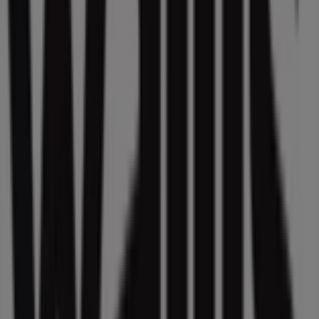
Otros negocios de Deporte en
Ciudad de México
Wallis
Bienvenido a la tienda de
Wallis
en Tiendeo, donde
podrás descubrir las mejores
ofertas
,
promociones
y
catálogos
de esta destacada marca del sector de
Deporte
. Nuestra tienda física está ubicada en
Insurgentes sur 1510 L- D., Col. Crédito Constructor,
Del. Álvaro Obregón
,
Ciudad de México
, y en ella
encontrarás una amplia gama de productos de calidad
que te permitirán ahorrar durante todo el
agosto de
2026
.
En Tiendeo te ofrecemos toda la información actualizada