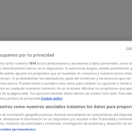
Con
cupamos por tu privacidad
ros como nuestros
1014
socios almacenamos y accedemos a datos personales, como d
 identificadores únicos, en tu dispositivo. Si seleccionas Acepto, estarás permitiendo 
, Zapatos y Accesorios
El Regreso A Clases
Hogar
Farmacias 
de rastreo apoyen los propósitos que se muestran en «nosotros y nuestros socios trat
rías y Papelerías
Ocio
Niños
Viajes y Entretenimiento
Ópticas
ionar». Si se deshabilitan los rastreadores, parte del contenido y los anuncios que ves
antes para ti. Puedes volver a acceder a este menú para cambiar tus opciones o retirar e
to en cualquier momento haciendo clic en el enlace «Mostrar los propósitos» que apar
or de la página web. Tus opciones tendrán efecto dentro de nuestro Sitio web. Para sab
stra política de privacidad.
Cookie policy
sotros como nuestros asociados tratamos los datos para proporc
s de localización geográfica precisa. Analizar activamente las características del disposit
ón. Almacenar la información en un dispositivo y/o acceder a ella. Publicidad y conteni
os, medición de publicidad y contenido, investigación de audiencia y desarrollo de ser
ociados (proveedores)