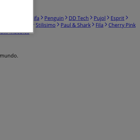
Lombok
El Califa
Penguin
DD Tech
Pujol
Esprit
ion Maternity
Stilisimo
Paul & Shark
Fila
Cherry Pink
latti Muebles
l mundo.