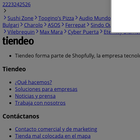
22
23
24
25
26
Sushi Zone
Toogino’s Pizza
Audio Mundo
Jaguar
P
Bulgari
Charolo
ASOS
Ferrepat
Sindo Outdoor
Tro
Vilebrequin
Max Mara
Cyber Puerta
Eternity Diam
Tiendeo forma parte de Shopfully, la empresa tecnol
Tiendeo
¿Qué hacemos?
Soluciones para empresas
Noticias y prensa
Trabaja con nosotros
Contáctanos
Contacto comercial y de marketing
Tienda mal colocada en el mapa