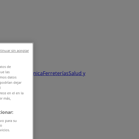
tinuar sin aceptar
atos de
que las
y Salud
Electrónica
Ferreterías
Salud y
amos datos
 podrían dejar
l
ece en el en la
er más,
ionar:
ivo para su
do
vicios.