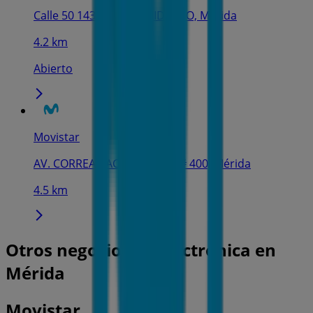
Calle 50 143, MIGUEL HIDALGO, Mérida
4.2 km
Abierto
Movistar
AV. CORREA RACHO POR 21 # 400, Mérida
4.5 km
Otros negocios de Electrónica en
Mérida
Movistar