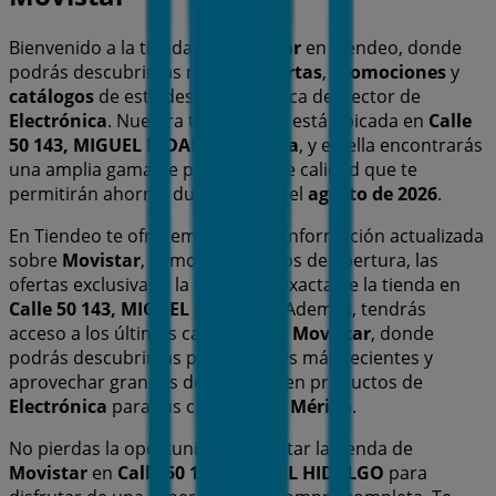
Bienvenido a la tienda de
Movistar
en Tiendeo, donde
podrás descubrir las mejores
ofertas
,
promociones
y
catálogos
de esta destacada marca del sector de
Electrónica
. Nuestra tienda física está ubicada en
Calle
50 143, MIGUEL HIDALGO
,
Mérida
, y en ella encontrarás
una amplia gama de productos de calidad que te
permitirán ahorrar durante todo el
agosto de 2026
.
En Tiendeo te ofrecemos toda la información actualizada
sobre
Movistar
, como los horarios de apertura, las
ofertas exclusivas y la ubicación exacta de la tienda en
Calle 50 143, MIGUEL HIDALGO
. Además, tendrás
acceso a los últimos catálogos de
Movistar
, donde
podrás descubrir las promociones más recientes y
aprovechar grandes descuentos en productos de
Electrónica
para tus compras en
Mérida
.
No pierdas la oportunidad de visitar la tienda de
Movistar
en
Calle 50 143, MIGUEL HIDALGO
para