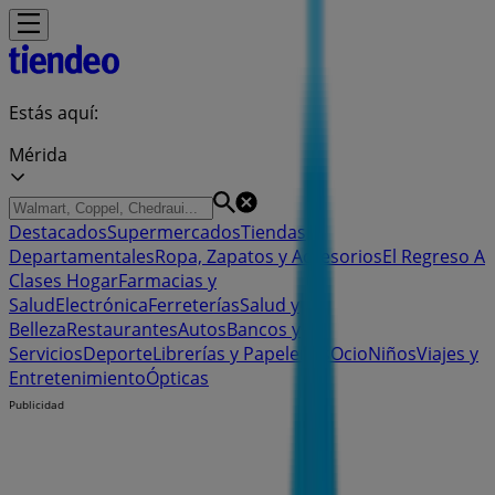
Estás aquí:
Mérida
Destacados
Supermercados
Tiendas
Departamentales
Ropa, Zapatos y Accesorios
El Regreso A
Clases
Hogar
Farmacias y
Salud
Electrónica
Ferreterías
Salud y
Belleza
Restaurantes
Autos
Bancos y
Servicios
Deporte
Librerías y Papelerías
Ocio
Niños
Viajes y
Entretenimiento
Ópticas
Publicidad