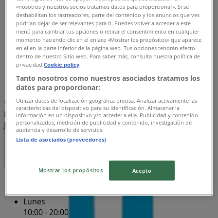
«nosotros y nuestros socios tratamos datos para proporcionar». Si se
Miércoles
deshabilitan los rastreadores, parte del contenido y los anuncios que ves
10:00 - 20:00
podrían dejar de ser relevantes para ti. Puedes volver a acceder a este
Jueves
menú para cambiar tus opciones o retirar el consentimiento en cualquier
momento haciendo clic en el enlace «Mostrar los propósitos» que aparece
10:00 - 20:00
en el en la parte inferior de la página web. Tus opciones tendrán efecto
Viernes
dentro de nuestro Sitio web. Para saber más, consulta nuestra política de
10:00 - 20:00
privacidad.
Cookie policy
Sábado
Tanto nosotros como nuestros asociados tratamos los
10:00 - 19:00
datos para proporcionar:
Utilizar datos de localización geográfica precisa. Analizar activamente las
Mapa
9994241740
MOVISTAR PLAZA DORADA /
características del dispositivo para su identificación. Almacenar la
PLAZA DORADA // JUNTO A BANAMEX - PLAZA DORADA
información en un dispositivo y/o acceder a ella. Publicidad y contenido
personalizados, medición de publicidad y contenido, investigación de
JUNTO A BANAMEX
audiencia y desarrollo de servicios.
Lista de asociados (proveedores)
Abierto
Hasta las 20:00
Mostrar los propósitos
Acepto
Domingo
10:00 - 14:00
Lunes
10:00 - 20:00