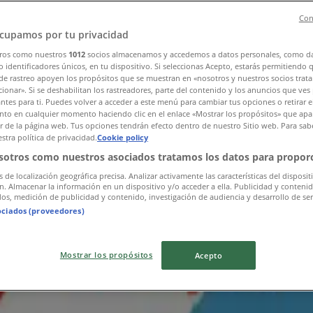
Con
cupamos por tu privacidad
ros como nuestros
1012
socios almacenamos y accedemos a datos personales, como d
 identificadores únicos, en tu dispositivo. Si seleccionas Acepto, estarás permitiendo 
de rastreo apoyen los propósitos que se muestran en «nosotros y nuestros socios trat
ionar». Si se deshabilitan los rastreadores, parte del contenido y los anuncios que ves
antes para ti. Puedes volver a acceder a este menú para cambiar tus opciones o retirar e
to en cualquier momento haciendo clic en el enlace «Mostrar los propósitos» que apar
apopan
or de la página web. Tus opciones tendrán efecto dentro de nuestro Sitio web. Para sab
stra política de privacidad.
Cookie policy
sotros como nuestros asociados tratamos los datos para proporc
s de localización geográfica precisa. Analizar activamente las características del disposit
ón. Almacenar la información en un dispositivo y/o acceder a ella. Publicidad y conteni
os, medición de publicidad y contenido, investigación de audiencia y desarrollo de ser
ociados (proveedores)
Mostrar los propósitos
Acepto