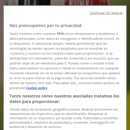
Martes
07:00 - 22:00
07:00 - 22:00
Continuar sin aceptar
Miércoles
07:00 - 22:00
07:00 - 22:00
Nos preocupamos por tu privacidad
Jueves
Tanto nosotros como nuestros
1014
socios almacenamos y accedemos a
07:00 - 22:00
07:00 - 22:00
datos personales, como datos de navegación o identificadores únicos, en
Viernes
tu dispositivo. Si seleccionas Acepto, estarás permitiendo que las
07:00 - 22:00
07:00 - 22:00
tecnologías de rastreo apoyen los propósitos que se muestran en
«nosotros y nuestros socios tratamos datos para proporcionar». Si se
Sábado
deshabilitan los rastreadores, parte del contenido y los anuncios que ves
07:00 - 22:00
07:00 - 22:00
podrían dejar de ser relevantes para ti. Puedes volver a acceder a este
menú para cambiar tus opciones o retirar el consentimiento en cualquier
Mapa
(0181) 8121.0430
momento haciendo clic en el enlace «Mostrar los propósitos» que aparece
en el en la parte inferior de la página web. Tus opciones tendrán efecto
dentro de nuestro Sitio web. Para saber más, consulta nuestra política de
Cerrado
privacidad.
Cookie policy
Tanto nosotros como nuestros asociados tratamos los
datos para proporcionar:
Domingo
Utilizar datos de localización geográfica precisa. Analizar activamente las
07:00 - 22:00
07:00 - 22:00
características del dispositivo para su identificación. Almacenar la
Lunes
información en un dispositivo y/o acceder a ella. Publicidad y contenido
personalizados, medición de publicidad y contenido, investigación de
07:00 - 22:00
07:00 - 22:00
audiencia y desarrollo de servicios.
Martes