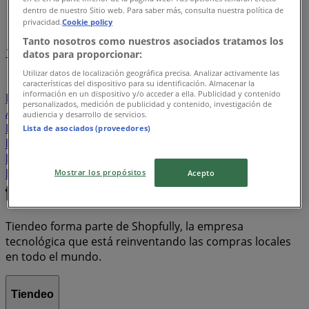
Índice de ofertas
dentro de nuestro Sitio web. Para saber más, consulta nuestra política de
privacidad.
Cookie policy
Tanto nosotros como nuestros asociados tratamos los
1
datos para proporcionar:
Utilizar datos de localización geográfica precisa. Analizar activamente las
Supermercados
Tiendas Departamentales
características del dispositivo para su identificación. Almacenar la
información en un dispositivo y/o acceder a ella. Publicidad y contenido
Farmacias y Salud
Bancos y Servicios
Ropa, Zapatos y
personalizados, medición de publicidad y contenido, investigación de
Accesorios
Electrónica
Hogar
Restaurantes
audiencia y desarrollo de servicios.
Ferreterías
motos
refrigeradores
Salud y Belleza
Lista de asociados (proveedores)
lavadoras
celulares
televisores
Deporte
Autos
laptop
mochilas
Librerías y Papelerías
colchón
libreta
cerveza
El Regreso A Clases
Niños
Ópticas
Mostrar los propósitos
Acepto
Tiendeo forma parte de Shopfully, la empresa
tecnológica que está reinventando las compras locales
en todo el mundo.
Tiendeo