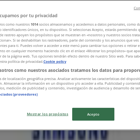
Con
cupamos por tu privacidad
ros como nuestros
1014
socios almacenamos y accedemos a datos personales, como d
 identificadores únicos, en tu dispositivo. Si seleccionas Acepto, estarás permitiendo 
de rastreo apoyen los propósitos que se muestran en «nosotros y nuestros socios trat
e San José
ionar». Si se deshabilitan los rastreadores, parte del contenido y los anuncios que ves
antes para ti. Puedes volver a acceder a este menú para cambiar tus opciones o retirar e
to en cualquier momento haciendo clic en el enlace «Mostrar los propósitos» que apar
or de la página web. Tus opciones tendrán efecto dentro de nuestro Sitio web. Para sab
stra política de privacidad.
Cookie policy
sotros como nuestros asociados tratamos los datos para proporc
s de localización geográfica precisa. Analizar activamente las características del disposit
ón. Almacenar la información en un dispositivo y/o acceder a ella. Publicidad y conteni
os, medición de publicidad y contenido, investigación de audiencia y desarrollo de ser
ociados (proveedores)
Mostrar los propósitos
Acepto