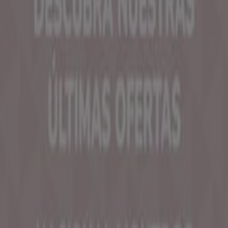
Tiendeo forma parte de Shopfully, la empresa
tecnológica que está reinventando las compras locales
en todo el mundo.
Tiendeo
¿Qué hacemos?
Soluciones para empresas
Noticias y prensa
Trabaja con nosotros
Contáctanos
Contacto comercial y de marketing
Tienda mal colocada en el mapa
Notificar un folleto
¿Encontraste un problema en la web o en la