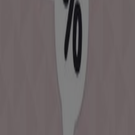
Nacional Monte de Piedad
¡Bienvenido a Tiendeo! Aquí puedes encontrar no solo
las mejores
ofertas
,
catálogos
y
promociones
, sino
también descubrir las tiendas más populares en
Puerto
Vallarta
. Durante el mes de
agosto de 2026
, en nuestra
plataforma podrás conocer las últimas novedades de
Nacional Monte de Piedad
, una de las marcas más
reconocidas, así como la ubicación y detalles de las
tiendas más cercanas en
Puerto Vallarta
.
En Tiendeo, no solo tendrás acceso a
promociones
y
descuentos, sino también a información sobre las
tiendas físicas de tu ciudad. Explora los catálogos de
Nacional Monte de Piedad
, encuentra las tiendas en
Puerto Vallarta
y descubre los productos con grandes
descuentos para ahorrar en tus compras este
agosto
.
Además, te mantenemos al tanto de las ubicaciones
exactas, horarios de atención y todos los detalles
necesarios para que puedas disfrutar de una experiencia