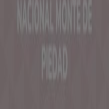
aplicación?
Índices
Marcas
Marcas locales
Negocios
Negocios cercanos
Productos
Productos locales
Ciudades
Descargar la app Tiendeo