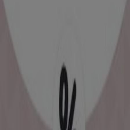
Folletos de Nacional Monte de
Piedad en Puerto Vallarta
Nacional Monte de Piedad
Ofertas Nacional Monte de Piedad
Otros negocios de Tiendas
Departamentales en Puerto
Vallarta