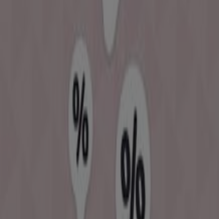
de compra completa en
Puerto Vallarta
.
No pierdas la oportunidad de aprovechar las
ofertas
de
Nacional Monte de Piedad
en las tiendas de
Puerto
Vallarta
y mantente actualizado con los mejores precios
durante
agosto de 2026
. En Tiendeo, siempre
encontrarás las mejores tiendas y opciones de compra
en
Puerto Vallarta
. ¡Empieza a explorar las tiendas y
promociones que tenemos para ti ahora mismo!
Publicidad