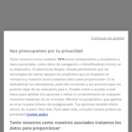
Tiendas Nacional Monte de Piedad
Puerto Vallarta - Horarios,
Teléfonos y Direcciones
Tiendeo en Puerto Vallarta
»
Continuar sin aceptar
Ofertas de Tiendas Departamentales en Puerto
Vallarta
»
Nos preocupamos por tu privacidad
Nacional Monte de Piedad en Puerto Vallarta
»
Tanto nosotros como nuestros
1014
socios almacenamos y accedemos a
datos personales, como datos de navegación o identificadores únicos, en
Tiendas de Nacional Monte de Piedad en Puerto
tu dispositivo. Si seleccionas Acepto, estarás permitiendo que las
Vallarta
tecnologías de rastreo apoyen los propósitos que se muestran en
«nosotros y nuestros socios tratamos datos para proporcionar». Si se
deshabilitan los rastreadores, parte del contenido y los anuncios que ves
podrían dejar de ser relevantes para ti. Puedes volver a acceder a este
menú para cambiar tus opciones o retirar el consentimiento en cualquier
Nacional Monte de Piedad
momento haciendo clic en el enlace «Mostrar los propósitos» que aparece
en el en la parte inferior de la página web. Tus opciones tendrán efecto
Francisco Medina Ascencio S/n, Puerto Vallarta
dentro de nuestro Sitio web. Para saber más, consulta nuestra política de
privacidad.
Cookie policy
1.7 km
Tanto nosotros como nuestros asociados tratamos los
datos para proporcionar:
Cerrado