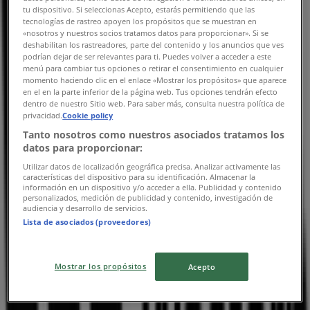
tu dispositivo. Si seleccionas Acepto, estarás permitiendo que las
Lunes
tecnologías de rastreo apoyen los propósitos que se muestran en
08:00 - 18:00
«nosotros y nuestros socios tratamos datos para proporcionar». Si se
Martes
deshabilitan los rastreadores, parte del contenido y los anuncios que ves
podrían dejar de ser relevantes para ti. Puedes volver a acceder a este
08:00 - 18:00
menú para cambiar tus opciones o retirar el consentimiento en cualquier
Miércoles
momento haciendo clic en el enlace «Mostrar los propósitos» que aparece
08:00 - 18:00
en el en la parte inferior de la página web. Tus opciones tendrán efecto
Jueves
dentro de nuestro Sitio web. Para saber más, consulta nuestra política de
privacidad.
Cookie policy
08:00 - 18:00
Viernes
Tanto nosotros como nuestros asociados tratamos los
datos para proporcionar:
08:00 - 18:00
Sábado
Utilizar datos de localización geográfica precisa. Analizar activamente las
características del dispositivo para su identificación. Almacenar la
09:00 - 14:00
información en un dispositivo y/o acceder a ella. Publicidad y contenido
personalizados, medición de publicidad y contenido, investigación de
Mapa
+52-9363610740
audiencia y desarrollo de servicios.
Lista de asociados (proveedores)
Cerrado
Mostrar los propósitos
Acepto
Domingo