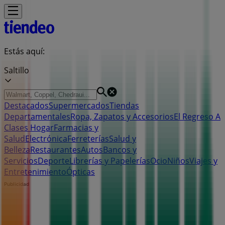
Estás aquí:
Saltillo
Destacados
Supermercados
Tiendas
Departamentales
Ropa, Zapatos y Accesorios
El Regreso A
Clases
Hogar
Farmacias y
Salud
Electrónica
Ferreterías
Salud y
Belleza
Restaurantes
Autos
Bancos y
Servicios
Deporte
Librerías y Papelerías
Ocio
Niños
Viajes y
Entretenimiento
Ópticas
Publicidad