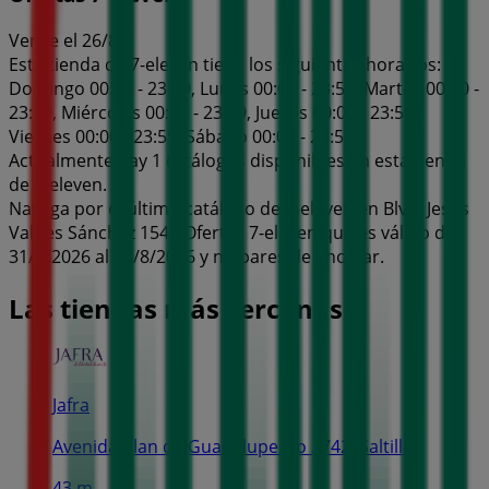
Vence el 26/8
Esta tienda de 7-eleven tiene los siguientes horarios:
Domingo 00:00 - 23:59, Lunes 00:00 - 23:59, Martes 00:00 -
23:59, Miércoles 00:00 - 23:59, Jueves 00:00 - 23:59,
Viernes 00:00 - 23:59, Sábado 00:00 - 23:59
Actualmente hay 1 catálogos disponibles en esta tienda
de 7-eleven.
Navega por el último catálogo de 7-eleven en Blvd. Jesús
Valdes Sánchez 1541 Ofertas 7-eleven que es válido del
31/7/2026 al 26/8/2026 y no pares de ahorrar.
Las tiendas más cercanas
Jafra
Avenida Plan de Guadalupe No 2742, Saltillo
43 m