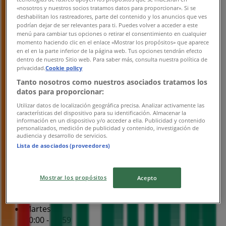
«nosotros y nuestros socios tratamos datos para proporcionar». Si se
Miércoles
deshabilitan los rastreadores, parte del contenido y los anuncios que ves
00:00 - 23:59
podrían dejar de ser relevantes para ti. Puedes volver a acceder a este
Jueves
menú para cambiar tus opciones o retirar el consentimiento en cualquier
momento haciendo clic en el enlace «Mostrar los propósitos» que aparece
00:00 - 23:59
en el en la parte inferior de la página web. Tus opciones tendrán efecto
Viernes
dentro de nuestro Sitio web. Para saber más, consulta nuestra política de
00:00 - 23:59
privacidad.
Cookie policy
Sábado
Tanto nosotros como nuestros asociados tratamos los
00:00 - 23:59
datos para proporcionar:
Utilizar datos de localización geográfica precisa. Analizar activamente las
Mapa
7 Eleven Colosio Y Valdes Sanchez
características del dispositivo para su identificación. Almacenar la
información en un dispositivo y/o acceder a ella. Publicidad y contenido
Abierto
Hasta las 23:59
personalizados, medición de publicidad y contenido, investigación de
audiencia y desarrollo de servicios.
Lista de asociados (proveedores)
Domingo
00:00 - 23:59
Mostrar los propósitos
Acepto
Lunes
00:00 - 23:59
Martes
00:00 - 23:59