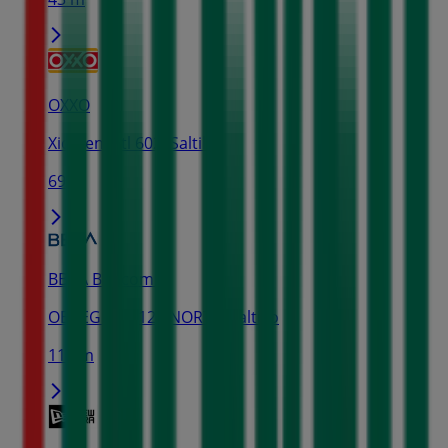
OXXO
Xicotencatl 602, Saltillo
69 m
BBVA Bancomer
OBREGON 1120 NORTE, Saltillo
115 m