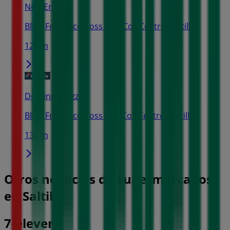
New Era
Blvd. Francisco Coss S/N, Col. Centro, Saltillo
124 m
Domino's Pizza
Blvd. Francisco Coss S/n, Col. Centro, Saltillo
131 m
Otros negocios de Supermercados
en Saltillo
7-eleven