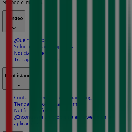
en todo el mundo.
Tiendeo
¿Qué hacemos?
Soluciones para empresas
Noticias y prensa
Trabaja con nosotros
Contáctanos
Contacto comercial y de marketing
Tienda mal colocada en el mapa
Notificar un folleto
¿Encontraste un problema en la web o en la
aplicación?