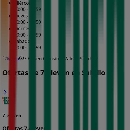
Miércoles
00:00 - 23:59
Jueves
00:00 - 23:59
Viernes
00:00 - 23:59
Sábado
00:00 - 23:59
Mapa
7 Eleven Colosio Y Valdes Sanchez
Ofertas de 7-eleven en Saltillo
7-eleven
Ofertas 7-eleven