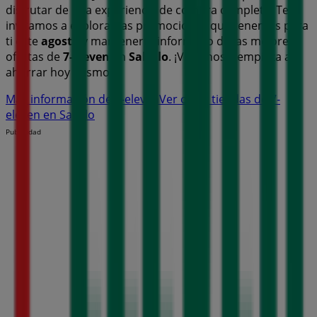
disfrutar de una experiencia de compra completa. Te
invitamos a explorar las promociones que tenemos para
ti este
agosto
y mantenerte informado de las mejores
ofertas de
7-eleven
en
Saltillo
. ¡Visítanos y empieza a
ahorrar hoy mismo!
Más información de 7-eleven
Ver otras tiendas de 7-
eleven en Saltillo
Publicidad