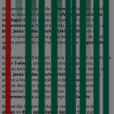
Bienvenido a la tienda de
7-eleven
en Tiendeo, donde
podrás descubrir las mejores
ofertas
,
promociones
y
catálogos
de esta destacada marca del sector de
Supermercados
. Nuestra tienda física está ubicada en
Blvd. Jesús Valdes Sánchez 1541
,
Saltillo
, y en ella
encontrarás una amplia gama de productos de calidad
que te permitirán ahorrar durante todo el
agosto de
2026
.
En Tiendeo te ofrecemos toda la información actualizada
sobre
7-eleven
, como los horarios de apertura, las
ofertas exclusivas y la ubicación exacta de la tienda en
Blvd. Jesús Valdes Sánchez 1541
. Además, tendrás
acceso a los últimos catálogos de
7-eleven
, donde
podrás descubrir las promociones más recientes y
aprovechar grandes descuentos en productos de
Supermercados
para tus compras en
Saltillo
.
No pierdas la oportunidad de visitar la tienda de
7-
eleven
en
Blvd. Jesús Valdes Sánchez 1541
para