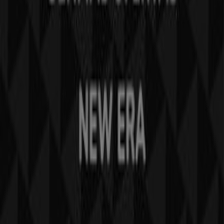
¿Encontraste un problema en la web o en la
aplicación?
Índices
Marcas
Marcas locales
Negocios
Negocios cercanos
Productos
Productos locales
Ciudades
Descargar la app Tiendeo