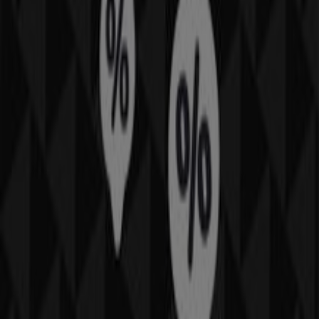
Zapatos y Accesorios
para tus compras en
Saltillo
.
No pierdas la oportunidad de visitar la tienda de
New
Era
en
Blvd. Francisco Coss S/N, Col. Centro
para
disfrutar de una experiencia de compra completa. Te
invitamos a explorar las promociones que tenemos para
ti este
agosto
y mantenerte informado de las mejores
ofertas de
New Era
en
Saltillo
. ¡Visítanos y empieza a
ahorrar hoy mismo!
Más información de New Era
Ver otras tiendas de New
Era en Saltillo
Publicidad