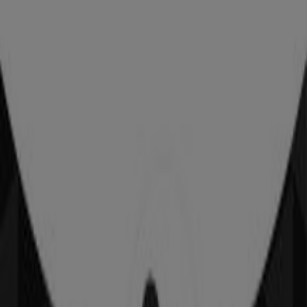
Avenida Plan de Guadalupe No 2742, Saltillo
43 m
OXXO
Xicotencatl 602, Saltillo
69 m
BBVA Bancomer
OBREGON 1120 NORTE, Saltillo
115 m