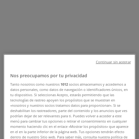
Tienda New Era | Blvd. Francisco
Coss S/N, Col. Centro, Saltillo -
Horarios, Teléfonos y Catálogos
Tiendeo en Saltillo
»
Ofertas de Ropa, Zapatos y Accesorios en Saltillo
»
New Era en Saltillo
»
Continuar sin aceptar
New Era | Blvd. Francisco Coss S/N, Col. Centro
Nos preocupamos por tu privacidad
Mapa
Mapa
Tanto nosotros como nuestros
1012
socios almacenamos y accedemos a
datos personales, como datos de navegación o identificadores únicos, en
tu dispositivo. Si seleccionas Acepto, estarás permitiendo que las
Ofertas de New Era en Saltillo
tecnologías de rastreo apoyen los propósitos que se muestran en
«nosotros y nuestros socios tratamos datos para proporcionar». Si se
deshabilitan los rastreadores, parte del contenido y los anuncios que ves
podrían dejar de ser relevantes para ti. Puedes volver a acceder a este
menú para cambiar tus opciones o retirar el consentimiento en cualquier
momento haciendo clic en el enlace «Mostrar los propósitos» que aparece
New Era
en el en la parte inferior de la página web. Tus opciones tendrán efecto
dentro de nuestro Sitio web. Para saber más, consulta nuestra política de