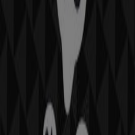
Accesorios en Saltillo
New Era
Bienvenido a la tienda de
New Era
en Tiendeo, donde
podrás descubrir las mejores
ofertas
,
promociones
y
catálogos
de esta destacada marca del sector de
Ropa,
Zapatos y Accesorios
. Nuestra tienda física está ubicada
en
Blvd. Francisco Coss S/N, Col. Centro
,
Saltillo
, y en
ella encontrarás una amplia gama de productos de
calidad que te permitirán ahorrar durante todo el
agosto de 2026
.
En Tiendeo te ofrecemos toda la información actualizada
sobre
New Era
, como los horarios de apertura, las
ofertas exclusivas y la ubicación exacta de la tienda en
Blvd. Francisco Coss S/N, Col. Centro
. Además, tendrás
acceso a los últimos catálogos de
New Era
, donde
podrás descubrir las promociones más recientes y
aprovechar grandes descuentos en productos de
Ropa,