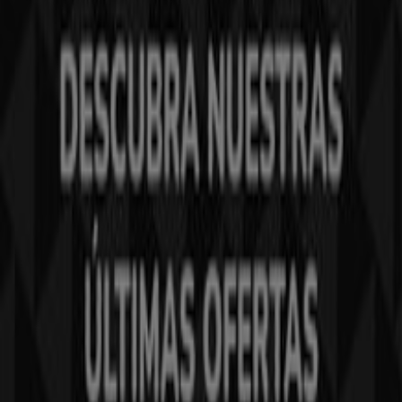
Tiendeo forma parte de Shopfully, la empresa
tecnológica que está reinventando las compras locales
en todo el mundo.
Tiendeo
¿Qué hacemos?
Soluciones para empresas
Noticias y prensa
Trabaja con nosotros
Contáctanos
Contacto comercial y de marketing
Tienda mal colocada en el mapa
Notificar un folleto