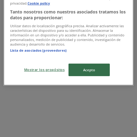
Ofertas New Era
privacidad.
Cookie policy
Tanto nosotros como nuestros asociados tratamos los
datos para proporcionar:
Publicidad
Utilizar datos de localización geográfica precisa. Analizar activamente las
características del dispositivo para su identificación. Almacenar la
información en un dispositivo y/o acceder a ella. Publicidad y contenido
personalizados, medición de publicidad y contenido, investigación de
audiencia y desarrollo de servicios.
Lista de asociados (proveedores)
Mostrar los propósitos
Acepto
Las tiendas más cercanas
Jafra