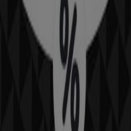
New Era
Blvd. Francisco Coss S/N, Col. Centro, Saltillo
124 m
Domino's Pizza
Blvd. Francisco Coss S/n, Col. Centro, Saltillo
131 m
Otros negocios de Ropa, Zapatos y