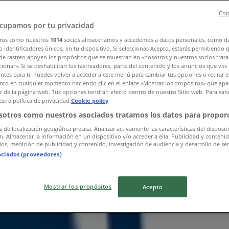
Con
cupamos por tu privacidad
ros como nuestros
1014
socios almacenamos y accedemos a datos personales, como d
 identificadores únicos, en tu dispositivo. Si seleccionas Acepto, estarás permitiendo 
de rastreo apoyen los propósitos que se muestran en «nosotros y nuestros socios trat
ionar». Si se deshabilitan los rastreadores, parte del contenido y los anuncios que ves
antes para ti. Puedes volver a acceder a este menú para cambiar tus opciones o retirar e
to en cualquier momento haciendo clic en el enlace «Mostrar los propósitos» que apar
or de la página web. Tus opciones tendrán efecto dentro de nuestro Sitio web. Para sab
stra política de privacidad.
Cookie policy
sotros como nuestros asociados tratamos los datos para proporc
s de localización geográfica precisa. Analizar activamente las características del disposit
ón. Almacenar la información en un dispositivo y/o acceder a ella. Publicidad y conteni
os, medición de publicidad y contenido, investigación de audiencia y desarrollo de ser
ociados (proveedores)
Mostrar los propósitos
Acepto