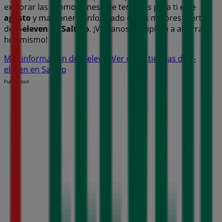
explorar las promociones que tenemos para ti este
agosto
y mantenerte informado de las mejores ofertas
de
7-eleven
en
Saltillo
. ¡Visítanos y empieza a ahorrar
hoy mismo!
Más información de 7-eleven
Ver otras tiendas de 7-
eleven en Saltillo
Publicidad