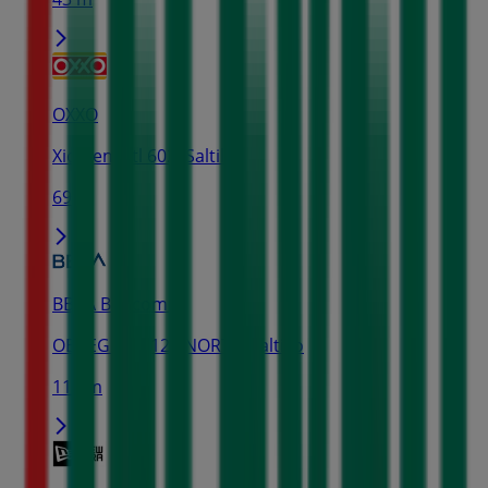
OXXO
Xicotencatl 602, Saltillo
69 m
BBVA Bancomer
OBREGON 1120 NORTE, Saltillo
115 m