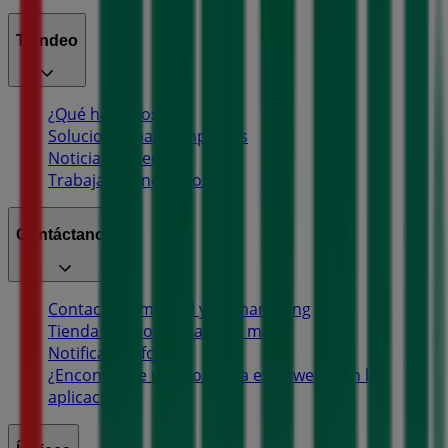
Tiendeo
¿Qué hacemos?
Soluciones para empresas
Noticias y prensa
Trabaja con nosotros
Contáctanos
Contacto comercial y de marketing
Tienda mal colocada en el mapa
Notificar un folleto
¿Encontraste un problema en la web o en la
aplicación?