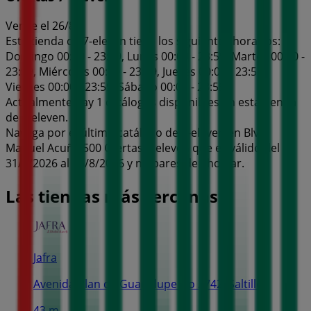
Vence el 26/8
Esta tienda de 7-eleven tiene los siguientes horarios:
Domingo 00:00 - 23:59, Lunes 00:00 - 23:59, Martes 00:00 -
23:59, Miércoles 00:00 - 23:59, Jueves 00:00 - 23:59,
Viernes 00:00 - 23:59, Sábado 00:00 - 23:59
Actualmente hay 1 catálogos disponibles en esta tienda
de 7-eleven.
Navega por el último catálogo de 7-eleven en Blvd.
Manuel Acuña 500 Ofertas 7-eleven que es válido del
31/7/2026 al 26/8/2026 y no pares de ahorrar.
Las tiendas más cercanas
Jafra
Avenida Plan de Guadalupe No 2742, Saltillo
43 m