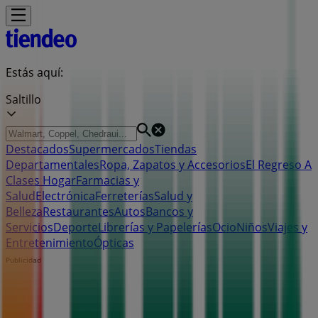
Estás aquí:
Saltillo
Destacados
Supermercados
Tiendas
Departamentales
Ropa, Zapatos y Accesorios
El Regreso A
Clases
Hogar
Farmacias y
Salud
Electrónica
Ferreterías
Salud y
Belleza
Restaurantes
Autos
Bancos y
Servicios
Deporte
Librerías y Papelerías
Ocio
Niños
Viajes y
Entretenimiento
Ópticas
Publicidad