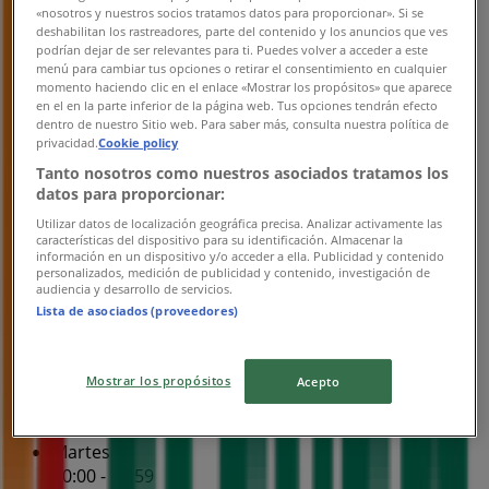
«nosotros y nuestros socios tratamos datos para proporcionar». Si se
Miércoles
deshabilitan los rastreadores, parte del contenido y los anuncios que ves
00:00 - 23:59
podrían dejar de ser relevantes para ti. Puedes volver a acceder a este
Jueves
menú para cambiar tus opciones o retirar el consentimiento en cualquier
momento haciendo clic en el enlace «Mostrar los propósitos» que aparece
00:00 - 23:59
en el en la parte inferior de la página web. Tus opciones tendrán efecto
Viernes
dentro de nuestro Sitio web. Para saber más, consulta nuestra política de
00:00 - 23:59
privacidad.
Cookie policy
Sábado
Tanto nosotros como nuestros asociados tratamos los
00:00 - 23:59
datos para proporcionar:
Utilizar datos de localización geográfica precisa. Analizar activamente las
Mapa
7 Eleven Nazario Ortiz
características del dispositivo para su identificación. Almacenar la
información en un dispositivo y/o acceder a ella. Publicidad y contenido
personalizados, medición de publicidad y contenido, investigación de
Abierto
Hasta las 23:59
audiencia y desarrollo de servicios.
Lista de asociados (proveedores)
Domingo
00:00 - 23:59
Mostrar los propósitos
Acepto
Lunes
00:00 - 23:59
Martes
00:00 - 23:59