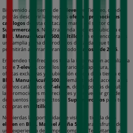
Bienvenido a la tienda de
7-eleven
en Tiendeo, donde
podrás descubrir las mejores
ofertas
,
promociones
y
catálogos
de esta destacada marca del sector de
Supermercados
. Nuestra tienda física está ubicada en
Blvd. Manuel Acuña 500
,
Saltillo
, y en ella encontrarás
una amplia gama de productos de calidad que te
permitirán ahorrar durante todo el
agosto de 2026
.
En Tiendeo te ofrecemos toda la información actualizada
sobre
7-eleven
, como los horarios de apertura, las
ofertas exclusivas y la ubicación exacta de la tienda en
Blvd. Manuel Acuña 500
. Además, tendrás acceso a los
últimos catálogos de
7-eleven
, donde podrás descubrir
las promociones más recientes y aprovechar grandes
descuentos en productos de
Supermercados
para tus
compras en
Saltillo
.
No pierdas la oportunidad de visitar la tienda de
7-
eleven
en
Blvd. Manuel Acuña 500
para disfrutar de
una experiencia de compra completa. Te invitamos a