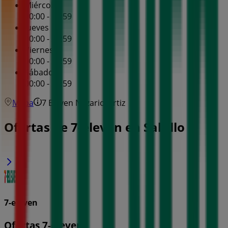
Miércoles
00:00 - 23:59
Jueves
00:00 - 23:59
Viernes
00:00 - 23:59
Sábado
00:00 - 23:59
Mapa
7 Eleven Nazario Ortiz
Ofertas de 7-eleven en Saltillo
7-eleven
Ofertas 7-eleven