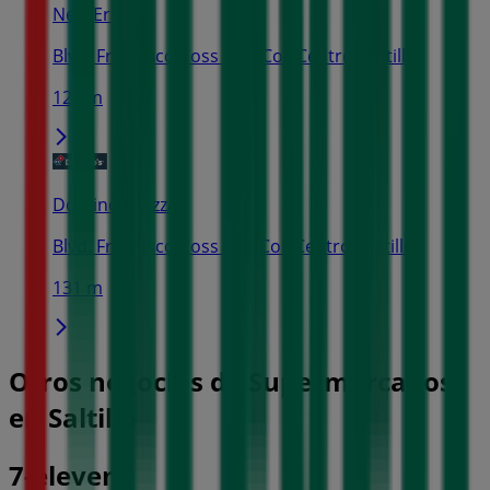
New Era
Blvd. Francisco Coss S/N, Col. Centro, Saltillo
124 m
Domino's Pizza
Blvd. Francisco Coss S/n, Col. Centro, Saltillo
131 m
Otros negocios de Supermercados
en Saltillo
7-eleven