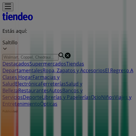
Estás aquí:
Saltillo
Destacados
Supermercados
Tiendas
Departamentales
Ropa, Zapatos y Accesorios
El Regreso A
Clases
Hogar
Farmacias y
Salud
Electrónica
Ferreterías
Salud y
Belleza
Restaurantes
Autos
Bancos y
Servicios
Deporte
Librerías y Papelerías
Ocio
Niños
Viajes y
Entretenimiento
Ópticas
Publicidad