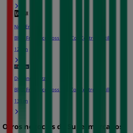
New Era
Blvd. Francisco Coss S/N, Col. Centro, Saltillo
124 m
Domino's Pizza
Blvd. Francisco Coss S/n, Col. Centro, Saltillo
131 m
Otros negocios de Supermercados