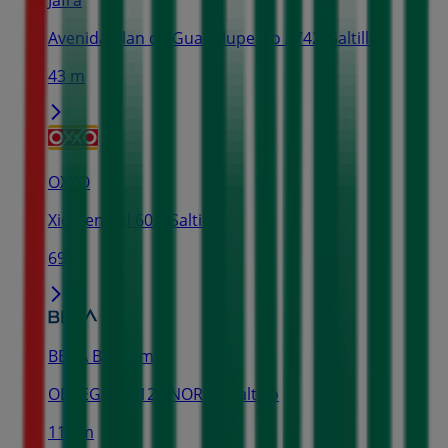
Avenida Plan de Guadalupe No 2742, Saltillo
43 m
OXXO
Xicotencatl 602, Saltillo
69 m
BBVA Bancomer
OBREGON 1120 NORTE, Saltillo
115 m