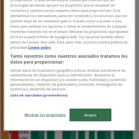
00:00 - 23:59
tecnologías de rastreo apoyen los propósitos que se muestran en
Martes
«nosotros y nuestros socios tratamos datos para proporcionar». Si se
deshabilitan los rastreadores, parte del contenido y los anuncios que ves
00:00 - 23:59
podrían dejar de ser relevantes para ti. Puedes volver a acceder a este
Miércoles
menú para cambiar tus opciones o retirar el consentimiento en cualquier
00:00 - 23:59
momento haciendo clic en el enlace «Mostrar los propósitos» que aparece
Jueves
en el en la parte inferior de la página web. Tus opciones tendrán efecto
dentro de nuestro Sitio web. Para saber más, consulta nuestra política de
00:00 - 23:59
privacidad.
Cookie policy
Viernes
Tanto nosotros como nuestros asociados tratamos los
00:00 - 23:59
datos para proporcionar:
Sábado
Utilizar datos de localización geográfica precisa. Analizar activamente las
00:00 - 23:59
características del dispositivo para su identificación. Almacenar la
información en un dispositivo y/o acceder a ella. Publicidad y contenido
Mapa
7 Eleven Nazario Ortiz
personalizados, medición de publicidad y contenido, investigación de
audiencia y desarrollo de servicios.
Lista de asociados (proveedores)
Abierto
Hasta las 23:59
Mostrar los propósitos
Acepto
Domingo
00:00 - 23:59
Lunes
00:00 - 23:59