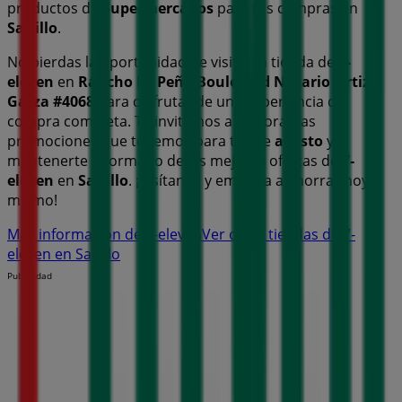
productos de
Supermercados
para tus compras en
Saltillo
.
No pierdas la oportunidad de visitar la tienda de
7-
eleven
en
Rancho La Peña Boulevard Nazario Ortiz
Garza #4068
para disfrutar de una experiencia de
compra completa. Te invitamos a explorar las
promociones que tenemos para ti este
agosto
y
mantenerte informado de las mejores ofertas de
7-
eleven
en
Saltillo
. ¡Visítanos y empieza a ahorrar hoy
mismo!
Más información de 7-eleven
Ver otras tiendas de 7-
eleven en Saltillo
Publicidad