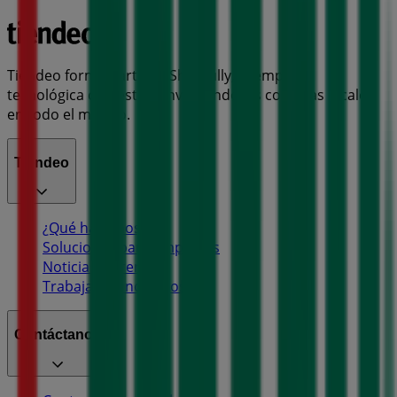
Tiendeo forma parte de Shopfully, la empresa
tecnológica que está reinventando las compras locales
en todo el mundo.
Tiendeo
¿Qué hacemos?
Soluciones para empresas
Noticias y prensa
Trabaja con nosotros
Contáctanos