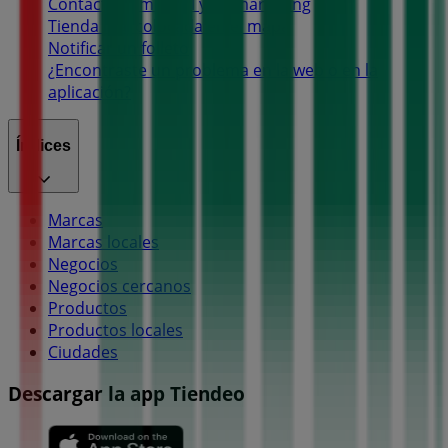
Contacto comercial y de marketing
Tienda mal colocada en el mapa
Notificar un folleto
¿Encontraste un problema en la web o en la
aplicación?
Índices
Marcas
Marcas locales
Negocios
Negocios cercanos
Productos
Productos locales
Ciudades
Descargar la app Tiendeo