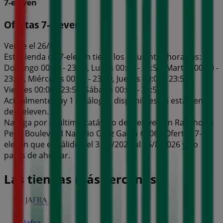
7-eleven
Ofertas 7-eleven
Vence el 26/8
Esta tienda de 7-eleven tiene los siguientes horarios:
Domingo 00:00 - 23:59, Lunes 00:00 - 23:59, Martes 00:00 -
23:59, Miércoles 00:00 - 23:59, Jueves 00:00 - 23:59,
Viernes 00:00 - 23:59, Sábado 00:00 - 23:59
Actualmente hay 1 catálogos disponibles en esta tienda
de 7-eleven.
Navega por el último catálogo de 7-eleven en Rancho La
Peña Boulevard Nazario Ortiz Garza #4068 Ofertas 7-
eleven que es válido del 31/7/2026 al 26/8/2026 y no
pares de ahorrar.
Las tiendas más cercanas
Jafra