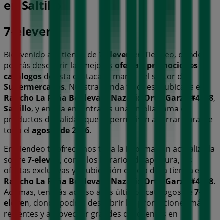
en Saltillo
7-eleven
Bienvenido a la tienda de
7-eleven
en Tiendeo, donde
podrás descubrir las mejores
ofertas
,
promociones
y
catálogos
de esta destacada marca del sector de
Supermercados
. Nuestra tienda física está ubicada en
Rancho La Peña Boulevard Nazario Ortiz Garza #4068
,
Saltillo
, y en ella encontrarás una amplia gama de
productos de calidad que te permitirán ahorrar durante
todo el
agosto de 2026
.
En Tiendeo te ofrecemos toda la información actualizada
sobre
7-eleven
, como los horarios de apertura, las
ofertas exclusivas y la ubicación exacta de la tienda en
Rancho La Peña Boulevard Nazario Ortiz Garza #4068
.
Además, tendrás acceso a los últimos catálogos de
7-
eleven
, donde podrás descubrir las promociones más
recientes y aprovechar grandes descuentos en