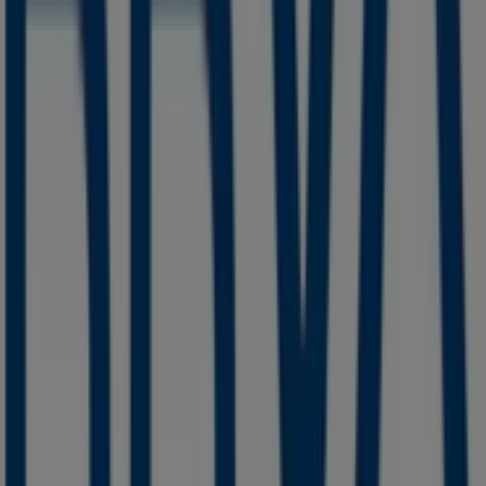
¡Visítanos y empieza a ahorrar hoy mismo!
Más información de BBVA Bancomer
Ver otras tiendas de
BBVA Bancomer en San Cristóbal de las Casas
Publicidad