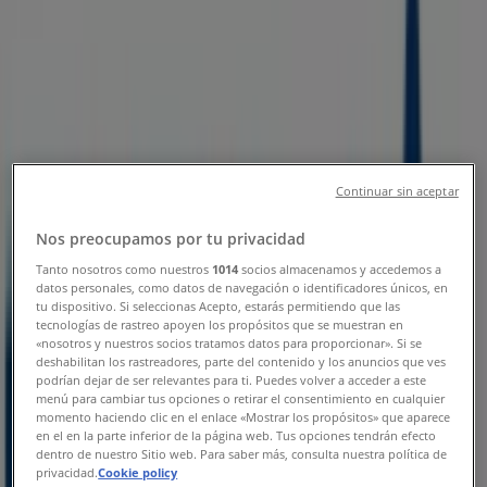
Sucursal BBVA Bancomer | AV
INSURGENTES NO 62, San Cristóbal
de las Casas - Teléfonos, Horarios y
Promociones
Tiendeo en San Cristóbal de las Casas
»
Continuar sin aceptar
Ofertas de Bancos y Servicios en San Cristóbal de
las Casas
»
Nos preocupamos por tu privacidad
BBVA Bancomer en San Cristóbal de las Casas
»
Tanto nosotros como nuestros
1014
socios almacenamos y accedemos a
BBVA Bancomer | AV INSURGENTES NO 62
datos personales, como datos de navegación o identificadores únicos, en
tu dispositivo. Si seleccionas Acepto, estarás permitiendo que las
tecnologías de rastreo apoyen los propósitos que se muestran en
Mapa
«nosotros y nuestros socios tratamos datos para proporcionar». Si se
Mapa
deshabilitan los rastreadores, parte del contenido y los anuncios que ves
podrían dejar de ser relevantes para ti. Puedes volver a acceder a este
Ofertas de BBVA Bancomer en San
menú para cambiar tus opciones o retirar el consentimiento en cualquier
momento haciendo clic en el enlace «Mostrar los propósitos» que aparece
Cristóbal de las Casas
en el en la parte inferior de la página web. Tus opciones tendrán efecto
dentro de nuestro Sitio web. Para saber más, consulta nuestra política de
privacidad.
Cookie policy