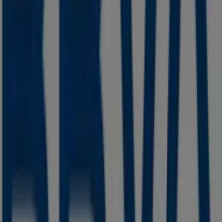
sector de
Bancos y Servicios
. Nuestra tienda física está
ubicada en
AV INSURGENTES NO 62
,
San Cristóbal de
las Casas
, y en ella encontrarás una amplia gama de
productos de calidad que te permitirán ahorrar durante
todo el
agosto de 2026
.
En Tiendeo te ofrecemos toda la información actualizada
sobre
BBVA Bancomer
, como los horarios de apertura,
las ofertas exclusivas y la ubicación exacta de la tienda
en
AV INSURGENTES NO 62
. Además, tendrás acceso a
los últimos catálogos de
BBVA Bancomer
, donde podrás
descubrir las promociones más recientes y aprovechar
grandes descuentos en productos de
Bancos y Servicios
para tus compras en
San Cristóbal de las Casas
.
No pierdas la oportunidad de visitar la tienda de
BBVA
Bancomer
en
AV INSURGENTES NO 62
para disfrutar de
una experiencia de compra completa. Te invitamos a
explorar las promociones que tenemos para ti este
agosto
y mantenerte informado de las mejores ofertas
de
BBVA Bancomer
en
San Cristóbal de las Casas
.