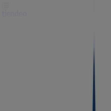
Estás aquí:
San Cristóbal de las Casas
Destacados
Supermercados
Tiendas
Departamentales
Ropa, Zapatos y Accesorios
El Regreso A
Clases
Hogar
Farmacias y
Salud
Electrónica
Ferreterías
Salud y
Belleza
Restaurantes
Autos
Bancos y
Servicios
Deporte
Librerías y Papelerías
Ocio
Niños
Viajes y
Entretenimiento
Ópticas
Publicidad