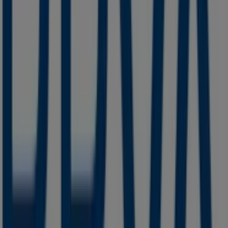
Starbucks
Miguel Hidalgo 1 Zon, San Cristóbal de las Casas
42 m
Abierto
Otros negocios de Bancos y
Servicios en San Cristóbal de las
Casas
BBVA Bancomer
Bienvenido a la tienda de
BBVA Bancomer
en Tiendeo,
donde podrás descubrir las mejores
ofertas
,
promociones
y
catálogos
de esta destacada marca del