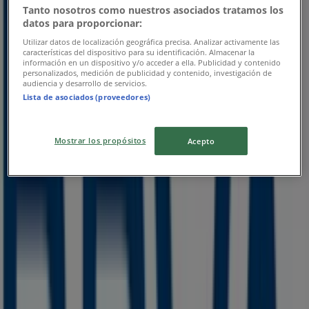
Tanto nosotros como nuestros asociados tratamos los
datos para proporcionar:
Utilizar datos de localización geográfica precisa. Analizar activamente las
características del dispositivo para su identificación. Almacenar la
información en un dispositivo y/o acceder a ella. Publicidad y contenido
BBVA Bancomer
personalizados, medición de publicidad y contenido, investigación de
audiencia y desarrollo de servicios.
Lista de asociados (proveedores)
Tarifario
Vence el 31/8
Mostrar los propósitos
Acepto
Las tiendas más cercanas
BBVA Bancomer
PZA 31 MARZO NO 12, San Cristóbal de las Casas
26 m