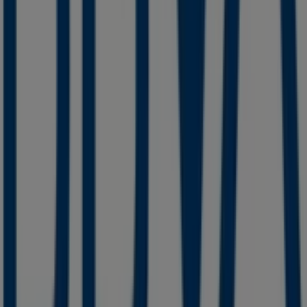
Tiendeo forma parte de Shopfully, la empresa
tecnológica que está reinventando las compras locales
en todo el mundo.
Tiendeo