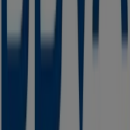
¿Qué hacemos?
Soluciones para empresas
Noticias y prensa
Trabaja con nosotros
Contáctanos
Contacto comercial y de marketing
Tienda mal colocada en el mapa
Notificar un folleto
¿Encontraste un problema en la web o en la
aplicación?
Índices