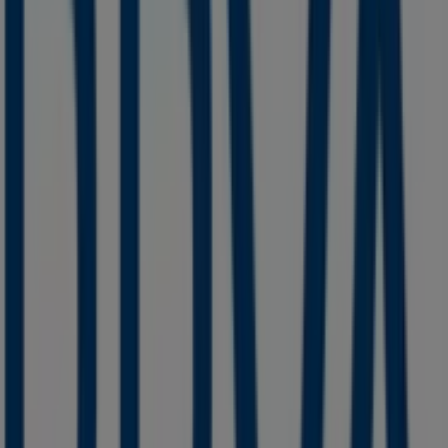
Santander
PLAZA 31 DE MARZO, CENTRO, San Cristóbal de las
Casas
26 m
Pro One
CALLE ESMERALDA EJE 2 8 COL: EL RELICARIO, San
Cristóbal de las Casas
41 m