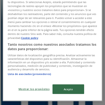
tu dispositivo. Si seleccionas Acepto, estarás permitiendo que las
tecnologías de rastreo apoyen los propósitos que se muestran en
«nosotros y nuestros socios tratamos datos para proporcionar». Si se
BBVA Bancomer
deshabilitan los rastreadores, parte del contenido y los anuncios que ves
podrían dejar de ser relevantes para ti. Puedes volver a acceder a este
Calle 31 de marzo, San Cristóbal de las Casas
menú para cambiar tus opciones o retirar el consentimiento en cualquier
momento haciendo clic en el enlace «Mostrar los propósitos» que aparece
50 m
en el en la parte inferior de la página web. Tus opciones tendrán efecto
dentro de nuestro Sitio web. Para saber más, consulta nuestra política de
privacidad.
Cookie policy
Cerrado
Tanto nosotros como nuestros asociados tratamos los
datos para proporcionar:
Utilizar datos de localización geográfica precisa. Analizar activamente las
características del dispositivo para su identificación. Almacenar la
BBVA Bancomer
información en un dispositivo y/o acceder a ella. Publicidad y contenido
personalizados, medición de publicidad y contenido, investigación de
audiencia y desarrollo de servicios.
PLAZA 31 DE MARZO No. 12, COL. CENTRO, San
Lista de asociados (proveedores)
Cristóbal de las Casas
60 m
Mostrar los propósitos
Acepto
Cerrado