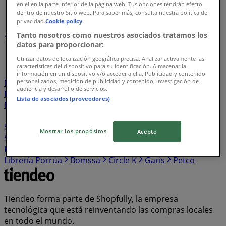
en el en la parte inferior de la página web. Tus opciones tendrán efecto
Índice de negocios en San Francisco de Campeche
dentro de nuestro Sitio web. Para saber más, consulta nuestra política de
privacidad.
Cookie policy
Tanto nosotros como nuestros asociados tratamos los
1
2
3
4
5
datos para proporcionar:
...
26
Utilizar datos de localización geográfica precisa. Analizar activamente las
características del dispositivo para su identificación. Almacenar la
Lefties
Yamaha
Colchas Concord
C&A
Flexi
información en un dispositivo y/o acceder a ella. Publicidad y contenido
personalizados, medición de publicidad y contenido, investigación de
Nacional Monte de Piedad
Tupperware
Herbalife
audiencia y desarrollo de servicios.
Pro One
OfficeMax
Stanhome
Jafra
7-eleven
Lista de asociados (proveedores)
Merza
Muebles Dico
Contino
Super Gutierrez
KFC
Avon
Natura
El Florido
Infra
Súper Aki
SuBodega
Mundo Terra
Vips
Cuidado con el Perro
Mostrar los propósitos
Acepto
Starbucks
Ilusión
Impuls
Telmex
Zapaterías 3
Hermanos
Farmapronto
El Bodegón
RadioShack
Librería Porrúa
Bomssa
Circle K
Garis
Petco
Tiendeo forma parte de Shopfully, la empresa
tecnológica que está reinventando las compras locales
en todo el mundo.