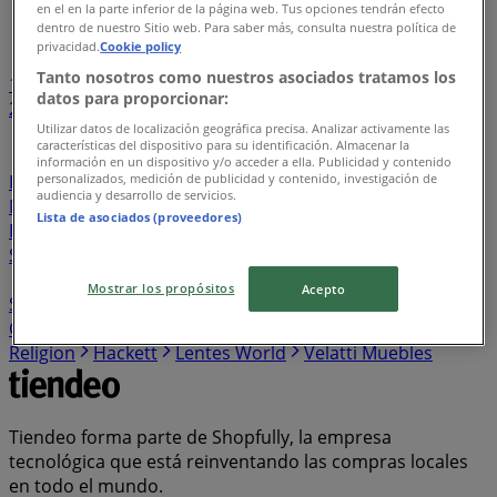
en el en la parte inferior de la página web. Tus opciones tendrán efecto
Índice de negocios en San José del Cabo
dentro de nuestro Sitio web. Para saber más, consulta nuestra política de
privacidad.
Cookie policy
Tanto nosotros como nuestros asociados tratamos los
1
...
datos para proporcionar:
22
23
24
25
26
Utilizar datos de localización geográfica precisa. Analizar activamente las
características del dispositivo para su identificación. Almacenar la
Sushi Zone
Toogino’s Pizza
Audio Mundo
Jaguar
información en un dispositivo y/o acceder a ella. Publicidad y contenido
personalizados, medición de publicidad y contenido, investigación de
Porsche
Alfa Romeo
Touché
Convergram
audiencia y desarrollo de servicios.
Mustache
Lombok
El Califa
Penguin
DD Tech
Lista de asociados (proveedores)
Pujol
Esprit
Bulgari
Charolo
ASOS
Ferrepat
Sindo Outdoor
Troquer
Mobydec
Suntory
Cen Cel
Blu Lagoon
Destination Maternity
Stilisimo
Paul &
Mostrar los propósitos
Acepto
Shark
Fila
Cherry Pink
Vilebrequin
Max Mara
Cyber Puerta
Eternity Diamonds
Macame
True
Religion
Hackett
Lentes World
Velatti Muebles
Tiendeo forma parte de Shopfully, la empresa
tecnológica que está reinventando las compras locales
en todo el mundo.