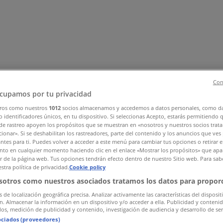
Con
cupamos por tu privacidad
ros como nuestros
1012
socios almacenamos y accedemos a datos personales, como d
, Zapatos y Accesorios
El Regreso A Clases
Hogar
Farmacias 
 identificadores únicos, en tu dispositivo. Si seleccionas Acepto, estarás permitiendo 
de rastreo apoyen los propósitos que se muestran en «nosotros y nuestros socios trat
rías y Papelerías
Ocio
Niños
Viajes y Entretenimiento
Ópticas
ionar». Si se deshabilitan los rastreadores, parte del contenido y los anuncios que ves
antes para ti. Puedes volver a acceder a este menú para cambiar tus opciones o retirar e
to en cualquier momento haciendo clic en el enlace «Mostrar los propósitos» que apar
or de la página web. Tus opciones tendrán efecto dentro de nuestro Sitio web. Para sab
stra política de privacidad.
Cookie policy
sotros como nuestros asociados tratamos los datos para proporc
s de localización geográfica precisa. Analizar activamente las características del disposit
ón. Almacenar la información en un dispositivo y/o acceder a ella. Publicidad y conteni
os, medición de publicidad y contenido, investigación de audiencia y desarrollo de ser
ociados (proveedores)