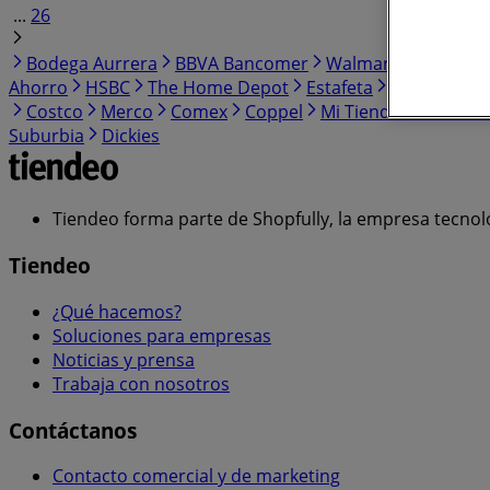
...
26
Bodega Aurrera
BBVA Bancomer
Walmart
Banorte
Ahorro
HSBC
The Home Depot
Estafeta
HEB
Weste
Costco
Merco
Comex
Coppel
Mi Tienda del Ahorr
Suburbia
Dickies
Tiendeo forma parte de Shopfully, la empresa tecnol
Tiendeo
¿Qué hacemos?
Soluciones para empresas
Noticias y prensa
Trabaja con nosotros
Contáctanos
Contacto comercial y de marketing