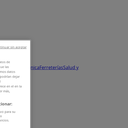
tinuar sin aceptar
atos de
y Salud
Electrónica
Ferreterías
Salud y
que las
amos datos
 podrían dejar
l
ece en el en la
er más,
ionar:
ivo para su
do
vicios.