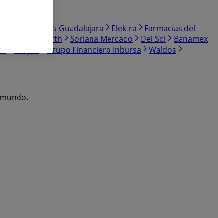
per
Farmacias Guadalajara
Elektra
Farmacias del
 Ley
Woolworth
Soriana Mercado
Del Sol
Banamex
ea
Truper
Grupo Financiero Inbursa
Waldos
l mundo.