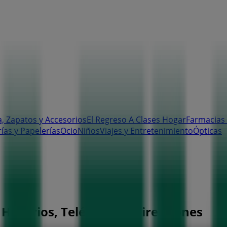
, Zapatos y Accesorios
El Regreso A Clases
Hogar
Farmacias 
rías y Papelerías
Ocio
Niños
Viajes y Entretenimiento
Ópticas
Horarios, Teléfonos y Direcciones