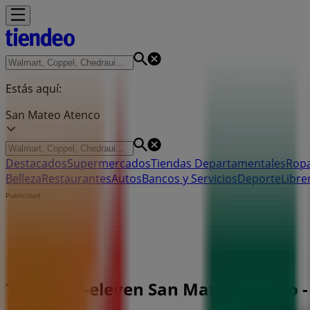
Estás aquí:
San Mateo Atenco
Destacados
Supermercados
Tiendas Departamentales
Ropa
Belleza
Restaurantes
Autos
Bancos y Servicios
Deporte
Libre
Publicidad
Tiendas 7-eleven San Mateo Atenco - 