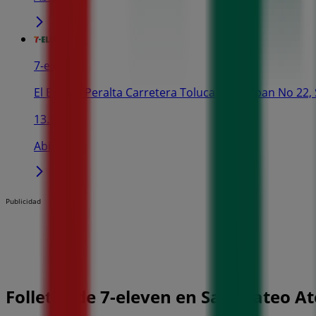
7-eleven
El Espino Peralta Carretera Toluca Naucalpan No 22,
13.3 km
Abierto
Publicidad
Folletos de 7-eleven en San Mateo A