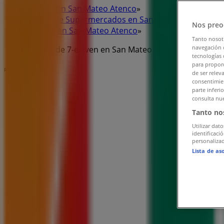
Tiendeo en San Mateo Atenco
»
Ofertas de Supermercados en San Mateo Atenco
»
Nos preo
7-eleven en San Mateo Atenco
»
Tanto nosot
navegación o
Tiendas de 7-eleven en San Mateo Atenco
tecnologías 
para proporc
Publicidad
de ser relev
consentimien
parte inferi
consulta nue
Tanto no
Utilizar dato
identificaci
personalizad
Lista de as