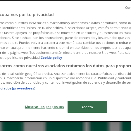
Con
cupamos por tu privacidad
ros como nuestros
1012
socios almacenamos y accedemos a datos personales, como d
 identificadores únicos, en tu dispositivo. Si seleccionas Acepto, estarás permitiendo 
de rastreo apoyen los propósitos que se muestran en «nosotros y nuestros socios trat
ionar». Si se deshabilitan los rastreadores, parte del contenido y los anuncios que ves
antes para ti. Puedes volver a acceder a este menú para cambiar tus opciones o retirar e
to en cualquier momento haciendo clic en el enlace «Mostrar los propósitos» que apar
or de la página web. Tus opciones tendrán efecto dentro de nuestro Sitio web. Para sab
stra política de privacidad.
Cookie policy
sotros como nuestros asociados tratamos los datos para proporc
s de localización geográfica precisa. Analizar activamente las características del disposit
ón. Almacenar la información en un dispositivo y/o acceder a ella. Publicidad y conteni
os, medición de publicidad y contenido, investigación de audiencia y desarrollo de ser
ociados (proveedores)
Mostrar los propósitos
Acepto