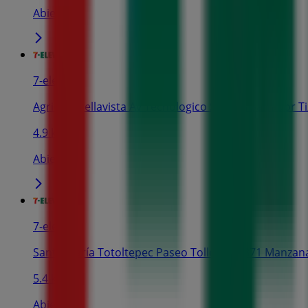
Abierto
7-eleven
Agricola Bellavista Av Tecnologico Sn, San Salvador Tiz
4.9 km
Abierto
7-eleven
Santa María Totoltepec Paseo Tollocan 1371 Manzana
5.4 km
Abierto