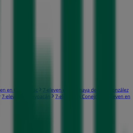
ven en Ocoyoacac
7-eleven en Calimaya de Díaz González
7-eleven en Coyoacán
7-eleven en Conejos
7-eleven en