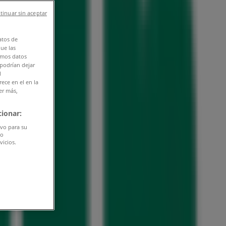
tinuar sin aceptar
atos de
que las
amos datos
 podrían dejar
l
ece en el en la
er más,
ionar:
ivo para su
do
vicios.