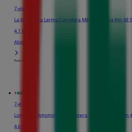
7-eleven
La Marquesa Lerma Carretera México Toluca Km 48 
4.1 km
Abierto
Publicidad
7-eleven
Lomas De Amomoluco Carretera Toluca-Mexico Km 48
4.6 km