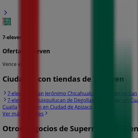
7-eleven
Ofertas 7-eleven
Vence el 26/8
Ciudades con tiendas de 7-eleven
7-eleven en San Jerónimo Chicahualco
7-eleven en San
7-eleven en Huixquilucan de Degollado
7-eleven en Cu
Cuatla
7-eleven en Ciudad de Apizaco
Ver más ciudades
Otros negocios de Supermercados e