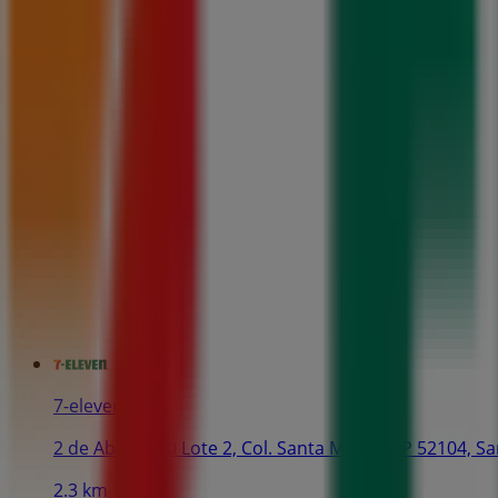
7-eleven
2 de Abril 1000 Lote 2, Col. Santa María. C.P 52104, 
2.3 km