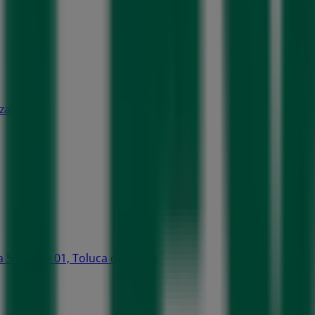
atlali
 535 Lote 01, Toluca de Lerdo