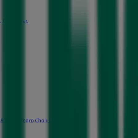
5, Ocoyoacac
 8, San Pedro Cholula