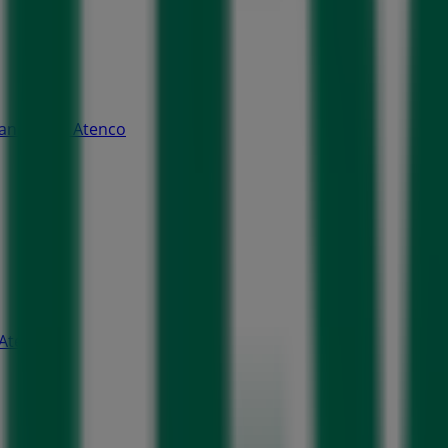
San Mateo Atenco
Atenco