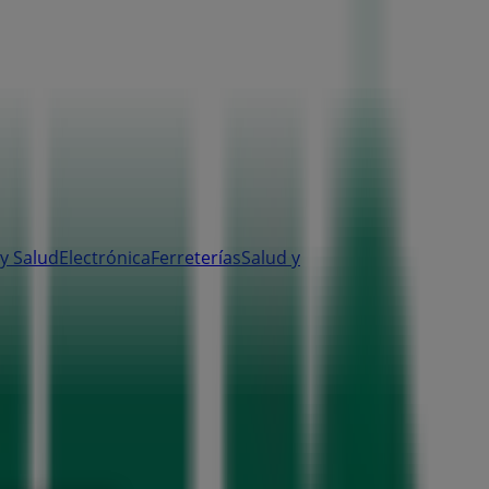
y Salud
Electrónica
Ferreterías
Salud y