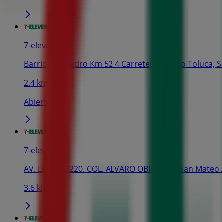
7-eleven
Barrio San Pedro Km 52 4 Carretera México Toluca, 
2.4 km
Abierto
7-eleven
AV. LERMA 2220. COL. ALVARO OBREGON, San Mateo 
3.6 km