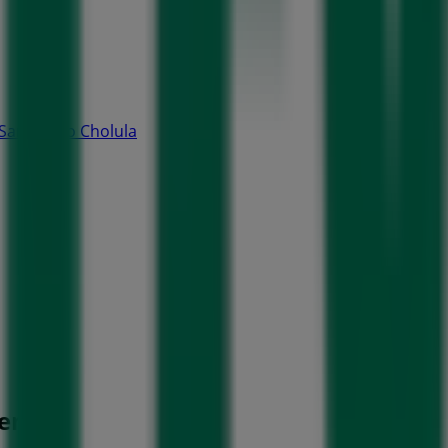
 San Pedro Cholula
tenco