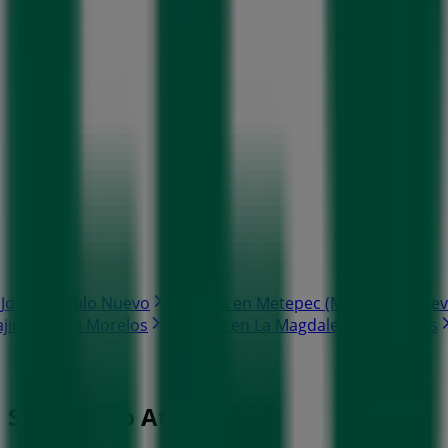
 Jorge Pueblo Nuevo
7-eleven en Metepec (México)
7-ele
ajimalpa de Morelos
7-eleven en La Magdalena Contreras
n San Mateo Atenco