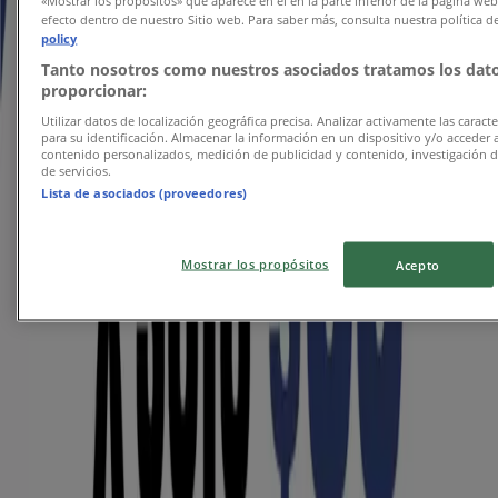
«Mostrar los propósitos» que aparece en el en la parte inferior de la página we
Publicidad
efecto dentro de nuestro Sitio web. Para saber más, consulta nuestra política d
policy
Tanto nosotros como nuestros asociados tratamos los dat
proporcionar:
Utilizar datos de localización geográfica precisa. Analizar activamente las caracte
para su identificación. Almacenar la información en un dispositivo y/o acceder a
contenido personalizados, medición de publicidad y contenido, investigación d
de servicios.
Lista de asociados (proveedores)
Mostrar los propósitos
Acepto
Super Q
Nuevas ofertas para descubrir
Vence el 31/8
San Mateo Atenco