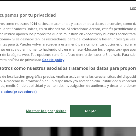
Con
de
»
cupamos por tu privacidad
ros como nuestros
1014
socios almacenamos y accedemos a datos personales, como d
 identificadores únicos, en tu dispositivo. Si seleccionas Acepto, estarás permitiendo 
de rastreo apoyen los propósitos que se muestran en «nosotros y nuestros socios trat
ionar». Si se deshabilitan los rastreadores, parte del contenido y los anuncios que ves
antes para ti. Puedes volver a acceder a este menú para cambiar tus opciones o retirar e
to en cualquier momento haciendo clic en el enlace «Mostrar los propósitos» que apar
or de la página web. Tus opciones tendrán efecto dentro de nuestro Sitio web. Para sab
stra política de privacidad.
Cookie policy
sotros como nuestros asociados tratamos los datos para proporc
s de localización geográfica precisa. Analizar activamente las características del disposit
ón. Almacenar la información en un dispositivo y/o acceder a ella. Publicidad y conteni
os, medición de publicidad y contenido, investigación de audiencia y desarrollo de ser
ociados (proveedores)
Mostrar los propósitos
Acepto