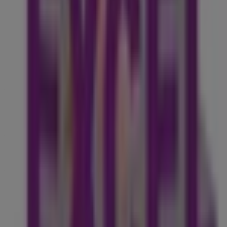
En Tiendeo te ofrecemos toda la información actualizada
sobre
Excel Tours
, como los horarios de apertura, las
ofertas exclusivas y la ubicación exacta de la tienda en
Av
Cordillera de los Andes No 965
. Además, tendrás acceso
a los últimos catálogos de
Excel Tours
, donde podrás
descubrir las promociones más recientes y aprovechar
grandes descuentos en productos de
Viajes y
Entretenimiento
para tus compras en
San Nicolás de
los Garza
.
No pierdas la oportunidad de visitar la tienda de
Excel
Tours
en
Av Cordillera de los Andes No 965
para
disfrutar de una experiencia de compra completa. Te
invitamos a explorar las promociones que tenemos para
ti este
agosto
y mantenerte informado de las mejores
ofertas de
Excel Tours
en
San Nicolás de los Garza
.
¡Visítanos y empieza a ahorrar hoy mismo!
Más información de Excel Tours
Ver otras tiendas de
Excel Tours en San Nicolás de los Garza