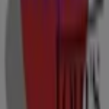
Tiendeo forma parte de Shopfully, la empresa
tecnológica que está reinventando las compras locales
en todo el mundo.
Tiendeo
¿Qué hacemos?
Soluciones para empresas