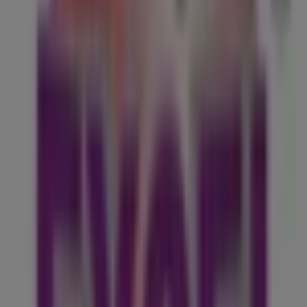
92 m
Abierto
Otros negocios de Viajes y
Entretenimiento en San Nicolás de
los Garza
Excel Tours
Bienvenido a la tienda de
Excel Tours
en Tiendeo, donde
podrás descubrir las mejores
ofertas
,
promociones
y
catálogos
de esta destacada marca del sector de
Viajes
y Entretenimiento
. Nuestra tienda física está ubicada en
Av Cordillera de los Andes No 965
,
San Nicolás de los
Garza
, y en ella encontrarás una amplia gama de
productos de calidad que te permitirán ahorrar durante
todo el
agosto de 2026
.