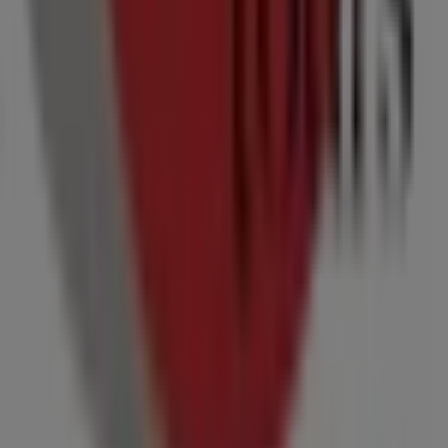
Noticias y prensa
Trabaja con nosotros
Contáctanos
Contacto comercial y de marketing
Tienda mal colocada en el mapa
Notificar un folleto
¿Encontraste un problema en la web o en la
aplicación?
Índices
Marcas
Marcas locales
Negocios
Negocios cercanos