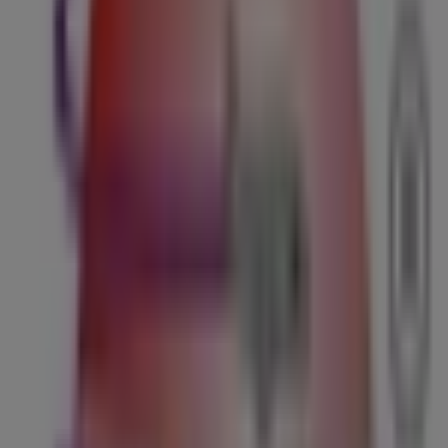
Scotia Bank
AV. UNIVERSIDAD 324 NTE., CHAPULTEPEC, San
Nicolás de los Garza
60 m
Cerrado
Vips
AV UNIVERSIDAD SUR 407, ROBLE SAN NICOLÁS,
SAN NICOLÁS DE LOS GARZA, San Nicolás de los
Garza