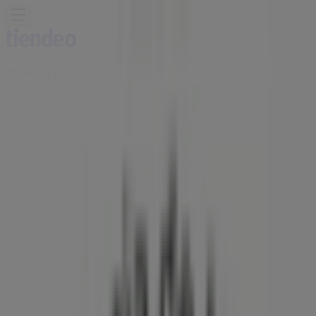
Estás aquí:
San Nicolás de los Garza
Destacados
Supermercados
Tiendas
Departamentales
Ropa, Zapatos y Accesorios
El Regreso A
Clases
Hogar
Farmacias y
Salud
Electrónica
Ferreterías
Salud y
Belleza
Restaurantes
Autos
Bancos y
Servicios
Deporte
Librerías y Papelerías
Ocio
Niños
Viajes y
Entretenimiento
Ópticas
Publicidad