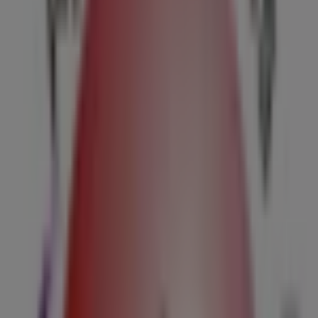
Nicolás de los Garza
32 m
Samsung
Av. Universidad No. 401 Norte, Monterrey
40 m
Waldos
Avenida Universidad 328, San Nicolás de los Garza
48 m
Abierto