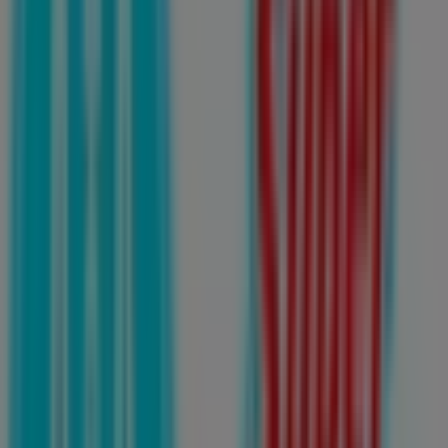
Farmacias Guadalajara
Basicos a precios Muy bajos!
Vence el 14/8
Esta tienda de Farmacias Guadalajara tiene los
siguientes horarios: Domingo 00:00 - 23:59 / 00:01 - 23:59,
Lunes 00:00 - 23:59 / 00:01 - 23:59, Martes 00:00 - 23:59 /
00:01 - 23:59, Miércoles 00:00 - 23:59 / 00:01 - 23:59,
Jueves 00:00 - 23:59 / 00:01 - 23:59, Viernes 00:00 - 23:59 /
00:01 - 23:59, Sábado 00:00 - 23:59 / 00:01 - 23:59
Actualmente hay 1 catálogos disponibles en esta tienda
de Farmacias Guadalajara.
Navega por el último catálogo de Farmacias Guadalajara
en Av. Lerdo de Tejada #767 A Basicos a precios Muy
bajos! que es válido del 4/8/2026 al 14/8/2026 y no pares
de ahorrar.