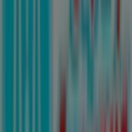
Waldos
Avenida Universidad 328, San Nicolás de los Garza
48 m
Cerrado
Scotia Bank
AV. UNIVERSIDAD 324 NTE., CHAPULTEPEC, San
Nicolás de los Garza
60 m
Cerrado