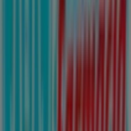
Vips
AV UNIVERSIDAD SUR 407, ROBLE SAN NICOLÁS,
SAN NICOLÁS DE LOS GARZA, San Nicolás de los
Garza
92 m
Cerrado
Otros negocios de Farmacias y
Salud en San Nicolás de los Garza
Farmacias Guadalajara
Bienvenido a la tienda de
Farmacias Guadalajara
en