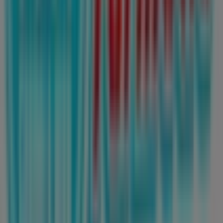
Te invitamos a explorar las promociones que tenemos
para ti este
agosto
y mantenerte informado de las
mejores ofertas de
Farmacias Guadalajara
en
San
Nicolás de los Garza
. ¡Visítanos y empieza a ahorrar hoy
mismo!
Más información de Farmacias Guadalajara
Ver otras
tiendas de Farmacias Guadalajara en San Nicolás de los
Garza
Publicidad