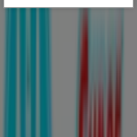
00:00 - 23:59
00:01 - 23:59
Martes
00:00 - 23:59
00:01 - 23:59
Miércoles
00:00 - 23:59
00:01 - 23:59
Jueves
00:00 - 23:59
00:01 - 23:59
Viernes
00:00 - 23:59
00:01 - 23:59
Sábado
00:00 - 23:59
00:01 - 23:59
Mapa
8112310672
Farmacias Guadalajara
Tabachines Sn Nicolas Nvo Leon
Ofertas de Farmacias Guadalajara
en San Nicolás de los Garza