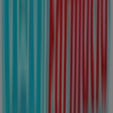
Tiendeo, donde podrás descubrir las mejores
ofertas
,
promociones
y
catálogos
de esta destacada marca del
sector de
Farmacias y Salud
. Nuestra tienda física está
ubicada en
Av. Lerdo de Tejada #767 A
,
San Nicolás de
los Garza
, y en ella encontrarás una amplia gama de
productos de calidad que te permitirán ahorrar durante
todo el
agosto de 2026
.
En Tiendeo te ofrecemos toda la información actualizada
sobre
Farmacias Guadalajara
, como los horarios de
apertura, las ofertas exclusivas y la ubicación exacta de
la tienda en
Av. Lerdo de Tejada #767 A
. Además,
tendrás acceso a los últimos catálogos de
Farmacias
Guadalajara
, donde podrás descubrir las promociones
más recientes y aprovechar grandes descuentos en
productos de
Farmacias y Salud
para tus compras en
San Nicolás de los Garza
.
No pierdas la oportunidad de visitar la tienda de
Farmacias Guadalajara
en
Av. Lerdo de Tejada #767 A
para disfrutar de una experiencia de compra completa.