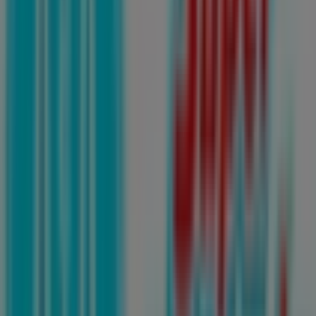
Las tiendas más cercanas
Banorte
18 DE DICIEMBRE # 101, Colonia: EL ROBLE, San
Nicolás de los Garza
32 m
Samsung
Av. Universidad No. 401 Norte, Monterrey
40 m