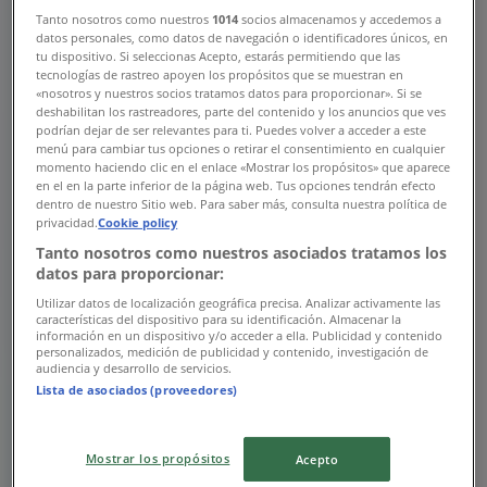
00:00 - 23:59
00:01 - 23:59
Tanto nosotros como nuestros
1014
socios almacenamos y accedemos a
Martes
datos personales, como datos de navegación o identificadores únicos, en
00:00 - 23:59
00:01 - 23:59
tu dispositivo. Si seleccionas Acepto, estarás permitiendo que las
tecnologías de rastreo apoyen los propósitos que se muestran en
Miércoles
«nosotros y nuestros socios tratamos datos para proporcionar». Si se
00:00 - 23:59
00:01 - 23:59
deshabilitan los rastreadores, parte del contenido y los anuncios que ves
Jueves
podrían dejar de ser relevantes para ti. Puedes volver a acceder a este
menú para cambiar tus opciones o retirar el consentimiento en cualquier
00:00 - 23:59
00:01 - 23:59
momento haciendo clic en el enlace «Mostrar los propósitos» que aparece
Viernes
en el en la parte inferior de la página web. Tus opciones tendrán efecto
00:00 - 23:59
00:01 - 23:59
dentro de nuestro Sitio web. Para saber más, consulta nuestra política de
privacidad.
Cookie policy
Sábado
00:00 - 23:59
00:01 - 23:59
Tanto nosotros como nuestros asociados tratamos los
datos para proporcionar:
Mapa
8112310672
Farmacias Guadalajara
Utilizar datos de localización geográfica precisa. Analizar activamente las
Tabachines Sn Nicolas Nvo Leon
características del dispositivo para su identificación. Almacenar la
información en un dispositivo y/o acceder a ella. Publicidad y contenido
personalizados, medición de publicidad y contenido, investigación de
Abierto
Hasta las 23:59
audiencia y desarrollo de servicios.
Lista de asociados (proveedores)
Domingo
00:00 - 23:59
00:01 - 23:59
Mostrar los propósitos
Acepto
Lunes