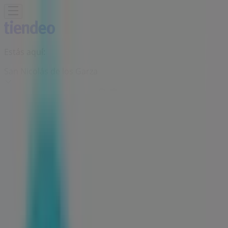
Estás aquí:
San Nicolás de los Garza
Destacados
Supermercados
Tiendas
Departamentales
Ropa, Zapatos y Accesorios
El Regreso A
Clases
Hogar
Farmacias y
Salud
Electrónica
Ferreterías
Salud y
Belleza
Restaurantes
Autos
Bancos y
Servicios
Deporte
Librerías y Papelerías
Ocio
Niños
Viajes y
Entretenimiento
Ópticas
Publicidad