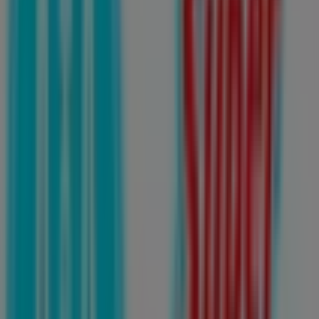
Farmacias Guadalajara
Basicos a precios Muy bajos!
Vence el 14/8
Esta tienda de Farmacias Guadalajara tiene los
siguientes horarios: Domingo 00:00 - 23:59, Lunes 00:00 -
23:59, Martes 00:00 - 23:59, Miércoles 00:00 - 23:59, Jueves
00:00 - 23:59, Viernes 00:00 - 23:59, Sábado 00:00 - 23:59
Actualmente hay 1 catálogos disponibles en esta tienda
de Farmacias Guadalajara.
Navega por el último catálogo de Farmacias Guadalajara
en Hidalgo #111 Basicos a precios Muy bajos! que es
válido del 4/8/2026 al 14/8/2026 y no pares de ahorrar.
Las tiendas más cercanas