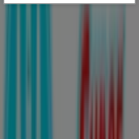
00:00 - 23:59
Martes
00:00 - 23:59
Miércoles
00:00 - 23:59
Jueves
00:00 - 23:59
Viernes
00:00 - 23:59
Sábado
00:00 - 23:59
Mapa
8183309994
Farmacias Guadalajara San
Nicolas De Los Garza Ctro.
Ofertas de Farmacias Guadalajara
en San Nicolás de los Garza