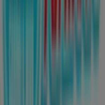
Garza
. ¡Visítanos y empieza a ahorrar hoy mismo!
Más información de Farmacias Guadalajara
Ver otras
tiendas de Farmacias Guadalajara en San Nicolás de los
Garza
Publicidad