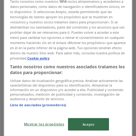
Tanto nosotros como nuestros
1014
socios almacenamos y accedemos a
00:00 - 23:59
datos personales, como datos de navegación o identificadores únicos, en
Martes
tu dispositivo. Si seleccionas Acepto, estarás permitiendo que las
00:00 - 23:59
tecnologías de rastreo apoyen los propósitos que se muestran en
«nosotros y nuestros socios tratamos datos para proporcionar». Si se
Miércoles
deshabilitan los rastreadores, parte del contenido y los anuncios que ves
00:00 - 23:59
podrían dejar de ser relevantes para ti. Puedes volver a acceder a este
Jueves
menú para cambiar tus opciones o retirar el consentimiento en cualquier
00:00 - 23:59
momento haciendo clic en el enlace «Mostrar los propósitos» que aparece
en el en la parte inferior de la página web. Tus opciones tendrán efecto
Viernes
dentro de nuestro Sitio web. Para saber más, consulta nuestra política de
00:00 - 23:59
privacidad.
Cookie policy
Sábado
Tanto nosotros como nuestros asociados tratamos los
00:00 - 23:59
datos para proporcionar:
Mapa
8183309994
Farmacias Guadalajara San
Utilizar datos de localización geográfica precisa. Analizar activamente las
características del dispositivo para su identificación. Almacenar la
Nicolas De Los Garza Ctro.
información en un dispositivo y/o acceder a ella. Publicidad y contenido
personalizados, medición de publicidad y contenido, investigación de
audiencia y desarrollo de servicios.
Abierto
Hasta las 23:59
Lista de asociados (proveedores)
Domingo
Mostrar los propósitos
Acepto
00:00 - 23:59
Lunes