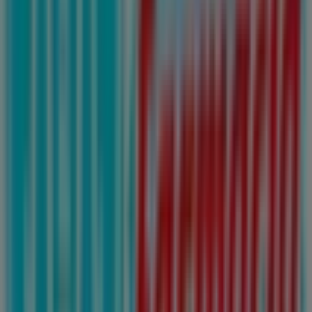
AV UNIVERSIDAD SUR 407, ROBLE SAN NICOLÁS,
SAN NICOLÁS DE LOS GARZA, San Nicolás de los
Garza
92 m
Cerrado
Otros negocios de Farmacias y
Salud en San Nicolás de los Garza
Farmacias Guadalajara
Bienvenido a la tienda de
Farmacias Guadalajara
en
Tiendeo, donde podrás descubrir las mejores
ofertas
,
promociones
y
catálogos
de esta destacada marca del
sector de
Farmacias y Salud
. Nuestra tienda física está