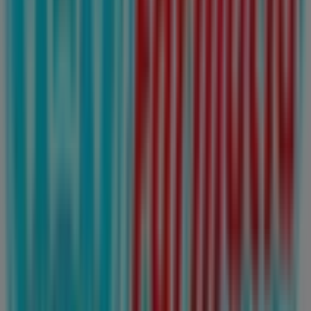
ubicada en
Hidalgo #111
,
San Nicolás de los Garza
, y en
ella encontrarás una amplia gama de productos de
calidad que te permitirán ahorrar durante todo el
agosto de 2026
.
En Tiendeo te ofrecemos toda la información actualizada
sobre
Farmacias Guadalajara
, como los horarios de
apertura, las ofertas exclusivas y la ubicación exacta de
la tienda en
Hidalgo #111
. Además, tendrás acceso a los
últimos catálogos de
Farmacias Guadalajara
, donde
podrás descubrir las promociones más recientes y
aprovechar grandes descuentos en productos de
Farmacias y Salud
para tus compras en
San Nicolás de
los Garza
.
No pierdas la oportunidad de visitar la tienda de
Farmacias Guadalajara
en
Hidalgo #111
para disfrutar
de una experiencia de compra completa. Te invitamos a
explorar las promociones que tenemos para ti este
agosto
y mantenerte informado de las mejores ofertas
de
Farmacias Guadalajara
en
San Nicolás de los