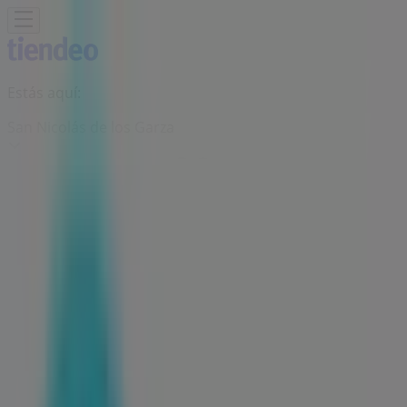
Estás aquí:
San Nicolás de los Garza
Destacados
Supermercados
Tiendas
Departamentales
Ropa, Zapatos y Accesorios
El Regreso A
Clases
Hogar
Farmacias y
Salud
Electrónica
Ferreterías
Salud y
Belleza
Restaurantes
Autos
Bancos y
Servicios
Deporte
Librerías y Papelerías
Ocio
Niños
Viajes y
Entretenimiento
Ópticas
Publicidad