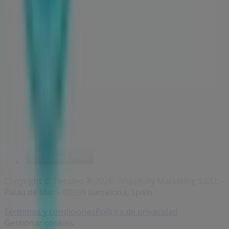
Marcas
Marcas locales
Negocios
Negocios cercanos
Productos
Productos locales
Ciudades
Descargar la app Tiendeo
Copyright © Tiendeo ® 2026 · Shopfully Marketing S.L.U. –
Palau de Mar – 08039 Barcelona, Spain
Términos y condiciones
Política de privacidad
Gestionar cookies