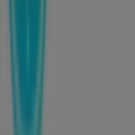
¿Qué hacemos?
Soluciones para empresas
Noticias y prensa
Trabaja con nosotros
Contáctanos
Contacto comercial y de marketing
Tienda mal colocada en el mapa
Notificar un folleto
¿Encontraste un problema en la web o en la
aplicación?
Índices