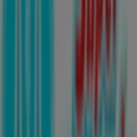
Banorte
18 DE DICIEMBRE # 101, Colonia: EL ROBLE, San
Nicolás de los Garza
32 m
Samsung
Av. Universidad No. 401 Norte, Monterrey
40 m
Waldos