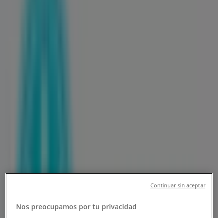
Sucursal Farmacias Guadalajara |
Hidalgo #111, San Nicolás de los
Garza - Teléfonos, Horarios y
Promociones
Tiendeo en San Nicolás de los Garza
»
Ofertas de Farmacias y Salud en San Nicolás de los
Garza
»
Farmacias Guadalajara en San Nicolás de los Garza
»
Farmacias Guadalajara | Hidalgo #111
Abierto
Hasta las 23:59
Continuar sin aceptar
Domingo
00:00 - 23:59
Nos preocupamos por tu privacidad
Lunes