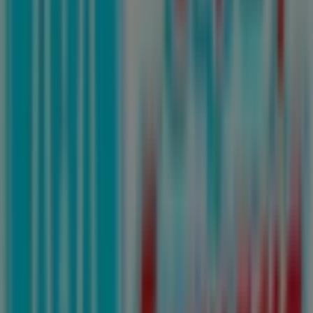
Avenida Universidad 328, San Nicolás de los Garza
48 m
Cerrado
Scotia Bank
AV. UNIVERSIDAD 324 NTE., CHAPULTEPEC, San
Nicolás de los Garza
60 m
Cerrado
Vips