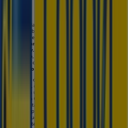
Coppel
Bienvenido a la tienda de
Coppel
en Tiendeo, donde
podrás descubrir las mejores
ofertas
,
promociones
y
catálogos
de esta destacada marca del sector de
Tiendas Departamentales
. Nuestra tienda física está
ubicada en
Av. Prolongación Candiles #204
,
Santiago
de Querétaro
, y en ella encontrarás una amplia gama de
productos de calidad que te permitirán ahorrar durante
todo el
agosto de 2026
.
En Tiendeo te ofrecemos toda la información actualizada
sobre
Coppel
, como los horarios de apertura, las ofertas
exclusivas y la ubicación exacta de la tienda en
Av.
Prolongación Candiles #204
. Además, tendrás acceso a
los últimos catálogos de
Coppel
, donde podrás
descubrir las promociones más recientes y aprovechar
grandes descuentos en productos de
Tiendas
Departamentales
para tus compras en
Santiago de