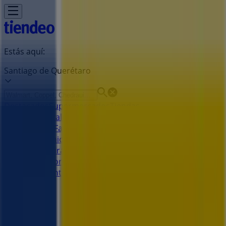
Estás aquí:
Santiago de Querétaro
Destacados
Supermercados
Tiendas
Departamentales
Ropa, Zapatos y Accesorios
El Regreso A
Clases
Hogar
Farmacias y
Salud
Electrónica
Ferreterías
Salud y
Belleza
Restaurantes
Autos
Bancos y
Servicios
Deporte
Librerías y Papelerías
Ocio
Niños
Viajes y
Entretenimiento
Ópticas
Publicidad