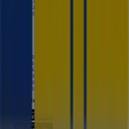
Notificar un folleto
¿Encontraste un problema en la web o en la
aplicación?
Índices
Marcas
Marcas locales
Negocios
Negocios cercanos
Productos
Productos locales
Ciudades
Descargar la app Tiendeo