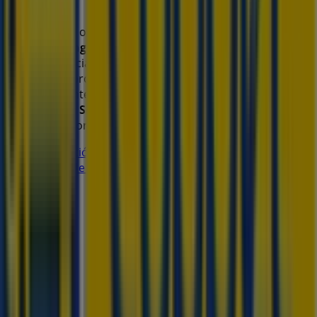
Querétaro
.
No pierdas la oportunidad de visitar la tienda de
Coppel
en
Av. Prolongación Candiles #204
para disfrutar de
una experiencia de compra completa. Te invitamos a
explorar las promociones que tenemos para ti este
agosto
y mantenerte informado de las mejores ofertas
de
Coppel
en
Santiago de Querétaro
. ¡Visítanos y
empieza a ahorrar hoy mismo!
Más información de Coppel
Ver otras tiendas de Coppel
en Santiago de Querétaro
Publicidad