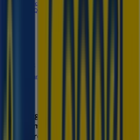
con estacionamiento gratuito a un costado de la
tienda., Querétaro
26 m
Cerrado
Walmart
#REF!, Santiago de Querétaro
26 m
Otros negocios de Tiendas
Departamentales en Santiago de
Querétaro