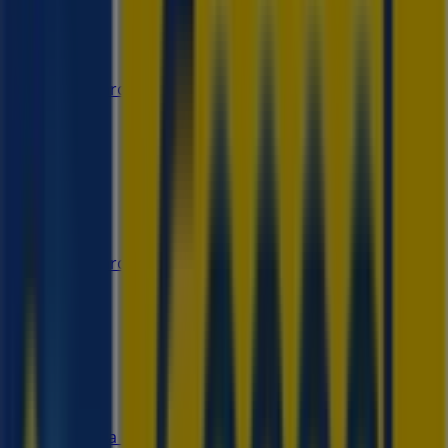
Lumen
Querétaro, Querétaro
26 m
Lumen
Querétaro, Querétaro
26 m
Steren
Zaragoza No. 281 Poniente, Col. El Prado. Contamos