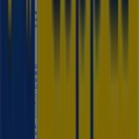
Tiendeo forma parte de Shopfully, la empresa
tecnológica que está reinventando las compras locales
en todo el mundo.
Tiendeo
¿Qué hacemos?
Soluciones para empresas
Noticias y prensa
Trabaja con nosotros
Contáctanos
Contacto comercial y de marketing
Tienda mal colocada en el mapa