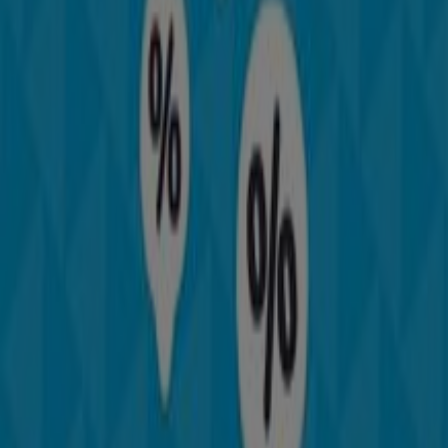
últimos catálogos de
Carter's
, donde podrás descubrir
las promociones más recientes y aprovechar grandes
descuentos en productos de
Niños
para tus compras en
Santiago de Querétaro
.
No pierdas la oportunidad de visitar la tienda de
Carter's
en
Prol. Corregidora No. 322
para disfrutar de una
experiencia de compra completa. Te invitamos a
explorar las promociones que tenemos para ti este
agosto
y mantenerte informado de las mejores ofertas
de
Carter's
en
Santiago de Querétaro
. ¡Visítanos y
empieza a ahorrar hoy mismo!
Más información de Carter's
Ver otras tiendas de Carter's
en Santiago de Querétaro
Publicidad