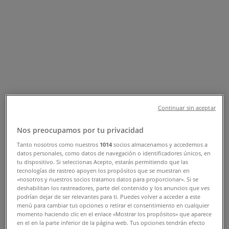
Tienda Carter's | Prol. Corregidora
No. 322, Santiago de Querétaro -
Teléfonos, Horarios y Promociones
Tiendeo en Santiago de Querétaro
»
Ofertas de Niños en Santiago de Querétaro
»
Carter's en Santiago de Querétaro
»
Carter's | Prol. Corregidora No. 322
Continuar sin aceptar
Mapa
Nos preocupamos por tu privacidad
Mapa
Tanto nosotros como nuestros
1014
socios almacenamos y accedemos a
datos personales, como datos de navegación o identificadores únicos, en
Ofertas de Carter's en Santiago de
tu dispositivo. Si seleccionas Acepto, estarás permitiendo que las
tecnologías de rastreo apoyen los propósitos que se muestran en
Querétaro
«nosotros y nuestros socios tratamos datos para proporcionar». Si se
deshabilitan los rastreadores, parte del contenido y los anuncios que ves
podrían dejar de ser relevantes para ti. Puedes volver a acceder a este
menú para cambiar tus opciones o retirar el consentimiento en cualquier
momento haciendo clic en el enlace «Mostrar los propósitos» que aparece
en el en la parte inferior de la página web. Tus opciones tendrán efecto