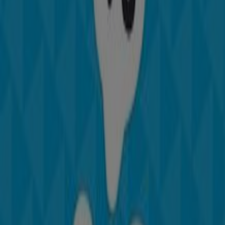
Otros negocios de Niños en
Santiago de Querétaro
Carter's
Bienvenido a la tienda de
Carter's
en Tiendeo, donde
podrás descubrir las mejores
ofertas
,
promociones
y
catálogos
de esta destacada marca del sector de
Niños
.
Nuestra tienda física está ubicada en
Prol. Corregidora
No. 322
,
Santiago de Querétaro
, y en ella encontrarás
una amplia gama de productos de calidad que te
permitirán ahorrar durante todo el
agosto de 2026
.
En Tiendeo te ofrecemos toda la información actualizada
sobre
Carter's
, como los horarios de apertura, las
ofertas exclusivas y la ubicación exacta de la tienda en
Prol. Corregidora No. 322
. Además, tendrás acceso a los