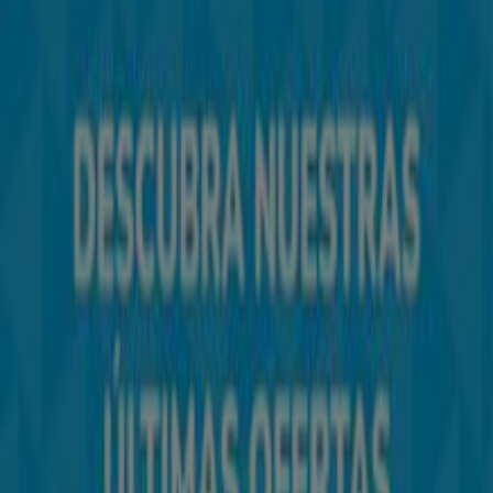
Tiendeo forma parte de Shopfully, la empresa
tecnológica que está reinventando las compras locales
en todo el mundo.
Tiendeo
¿Qué hacemos?
Soluciones para empresas
Noticias y prensa
Trabaja con nosotros
Contáctanos