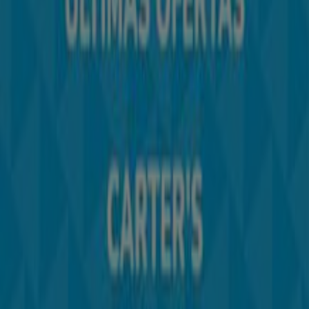
Contacto comercial y de marketing
Tienda mal colocada en el mapa
Notificar un folleto
¿Encontraste un problema en la web o en la
aplicación?
Índices
Marcas
Marcas locales
Negocios
Negocios cercanos
Productos
Productos locales
Ciudades
Descargar la app Tiendeo