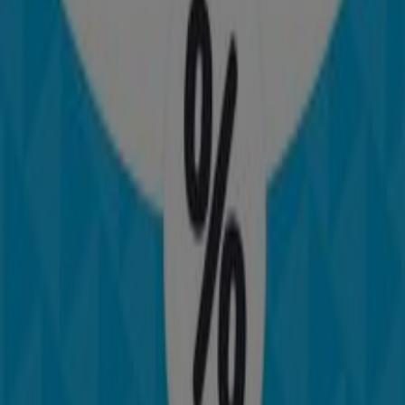
26 m
Steren
Zaragoza No. 281 Poniente, Col. El Prado. Contamos
con estacionamiento gratuito a un costado de la
tienda., Querétaro
26 m
Cerrado
Walmart
#REF!, Santiago de Querétaro
26 m