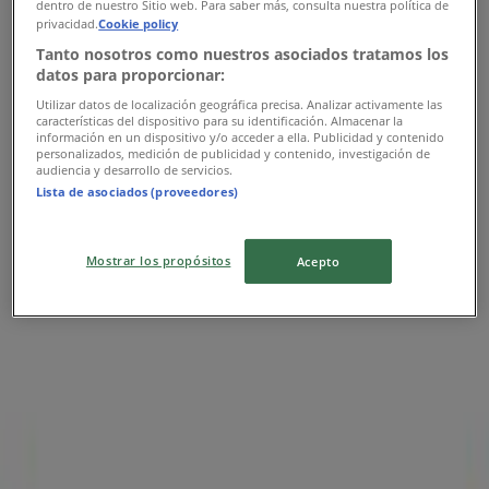
Carter's
dentro de nuestro Sitio web. Para saber más, consulta nuestra política de
privacidad.
Cookie policy
Ofertas Carter's
Tanto nosotros como nuestros asociados tratamos los
datos para proporcionar:
Publicidad
Utilizar datos de localización geográfica precisa. Analizar activamente las
características del dispositivo para su identificación. Almacenar la
información en un dispositivo y/o acceder a ella. Publicidad y contenido
personalizados, medición de publicidad y contenido, investigación de
audiencia y desarrollo de servicios.
Lista de asociados (proveedores)
Mostrar los propósitos
Acepto
Las tiendas más cercanas