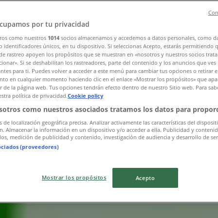
Con
cupamos por tu privacidad
ros como nuestros
1014
socios almacenamos y accedemos a datos personales, como d
 identificadores únicos, en tu dispositivo. Si seleccionas Acepto, estarás permitiendo 
de rastreo apoyen los propósitos que se muestran en «nosotros y nuestros socios trat
o
ionar». Si se deshabilitan los rastreadores, parte del contenido y los anuncios que ves
antes para ti. Puedes volver a acceder a este menú para cambiar tus opciones o retirar e
to en cualquier momento haciendo clic en el enlace «Mostrar los propósitos» que apar
or de la página web. Tus opciones tendrán efecto dentro de nuestro Sitio web. Para sab
stra política de privacidad.
Cookie policy
sotros como nuestros asociados tratamos los datos para proporc
s de localización geográfica precisa. Analizar activamente las características del disposit
ón. Almacenar la información en un dispositivo y/o acceder a ella. Publicidad y conteni
os, medición de publicidad y contenido, investigación de audiencia y desarrollo de ser
ociados (proveedores)
Mostrar los propósitos
Acepto