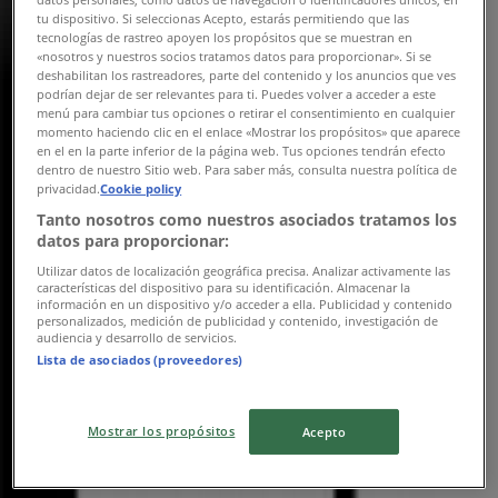
09:30 - 20:00
tu dispositivo. Si seleccionas Acepto, estarás permitiendo que las
Martes
tecnologías de rastreo apoyen los propósitos que se muestran en
«nosotros y nuestros socios tratamos datos para proporcionar». Si se
09:30 - 20:00
deshabilitan los rastreadores, parte del contenido y los anuncios que ves
Miércoles
podrían dejar de ser relevantes para ti. Puedes volver a acceder a este
09:30 - 20:00
menú para cambiar tus opciones o retirar el consentimiento en cualquier
Jueves
momento haciendo clic en el enlace «Mostrar los propósitos» que aparece
en el en la parte inferior de la página web. Tus opciones tendrán efecto
09:30 - 20:00
dentro de nuestro Sitio web. Para saber más, consulta nuestra política de
Viernes
privacidad.
Cookie policy
09:30 - 20:00
Tanto nosotros como nuestros asociados tratamos los
Sábado
datos para proporcionar:
Cerrado
Utilizar datos de localización geográfica precisa. Analizar activamente las
características del dispositivo para su identificación. Almacenar la
información en un dispositivo y/o acceder a ella. Publicidad y contenido
Mapa
(01 442) 214 3628 / 2807 / 2794
personalizados, medición de publicidad y contenido, investigación de
audiencia y desarrollo de servicios.
Cerrado
Lista de asociados (proveedores)
Mostrar los propósitos
Acepto
Domingo
10:00 - 19:00
Lunes