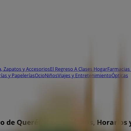
, Zapatos y Accesorios
El Regreso A Clases
Hogar
Farmacias 
rías y Papelerías
Ocio
Niños
Viajes y Entretenimiento
Ópticas
go de Querétaro - Teléfonos, Horarios 