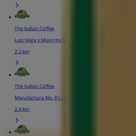
The Italian Coffee
Luis Vega y Monrroy No. 402 Col. Colinas del Cimatar
2.2 km
The Italian Coffee
Manufactura No. 8 Local 1 Col. Parque Industrial Al
2.4 km