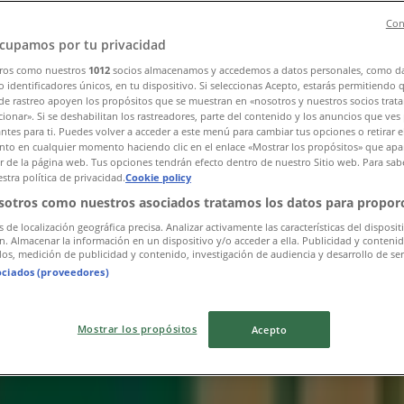
Con
cupamos por tu privacidad
ros como nuestros
1012
socios almacenamos y accedemos a datos personales, como d
 identificadores únicos, en tu dispositivo. Si seleccionas Acepto, estarás permitiendo 
aro
de rastreo apoyen los propósitos que se muestran en «nosotros y nuestros socios trat
ionar». Si se deshabilitan los rastreadores, parte del contenido y los anuncios que ves
antes para ti. Puedes volver a acceder a este menú para cambiar tus opciones o retirar e
to en cualquier momento haciendo clic en el enlace «Mostrar los propósitos» que apar
or de la página web. Tus opciones tendrán efecto dentro de nuestro Sitio web. Para sab
stra política de privacidad.
Cookie policy
sotros como nuestros asociados tratamos los datos para proporc
s de localización geográfica precisa. Analizar activamente las características del disposit
ón. Almacenar la información en un dispositivo y/o acceder a ella. Publicidad y conteni
os, medición de publicidad y contenido, investigación de audiencia y desarrollo de ser
ociados (proveedores)
Mostrar los propósitos
Acepto