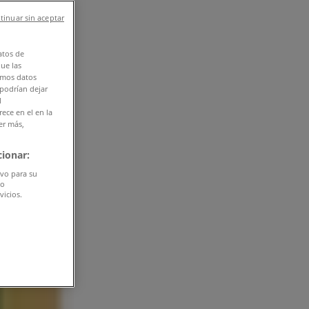
tinuar sin aceptar
atos de
que las
amos datos
 podrían dejar
l
ece en el en la
er más,
ionar:
ivo para su
do
vicios.