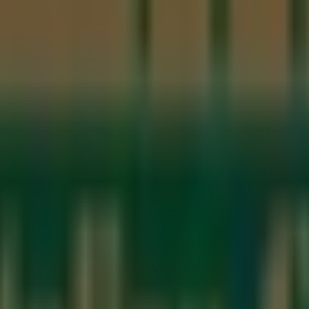
ta Alicia, Santiago de Querétaro
 14 Col. Plaza del Parque, Santiago de Querétaro
 Col. Alamos 3A. Sección, Santiago de Querétaro