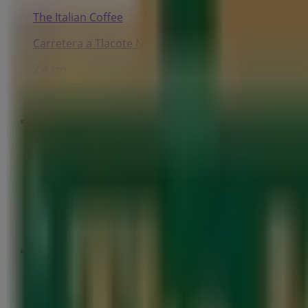
The Italian Coffee
Carretera a Tlacote No. 186 Local 119 y 120 Col. Quin
2.4 km
The Italian Coffee
Prolongación Corregidora Norte No. 691 Locales 13 y
2.9 km
The Italian Coffee
Boulevard Bernardo Quintana No. 4100 Planta Alta 30