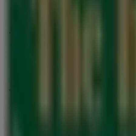
2.9 km
The Italian Coffee
Loma Pinal de Amoles No. 127 Fracc. Vista Dorada, 
2.9 km
The Italian Coffee
Avenida Hacienda del Jacal No. 606 Local 1 Col. Jardi
3.2 km