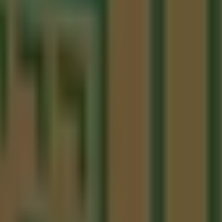
Querétaro
ques del Acueducto, Santiago de Querétaro