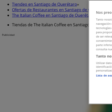
Tiendeo en Santiago de Querétaro
»
Ofertas de Restaurantes en Santiago de Querétaro
»
Nos preo
The Italian Coffee en Santiago de Querétaro
»
Tanto nosot
navegación o
Tiendas de The Italian Coffee en Santiago de Querét
tecnologías 
para proporc
Publicidad
de ser relev
consentimien
parte inferi
consulta nue
Tanto no
Utilizar dato
identificaci
personalizad
Lista de as