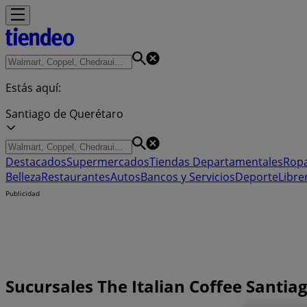
Estás aquí:
Santiago de Querétaro
Destacados
Supermercados
Tiendas Departamentales
Ropa
Belleza
Restaurantes
Autos
Bancos y Servicios
Deporte
Libre
Publicidad
Sucursales The Italian Coffee Santia