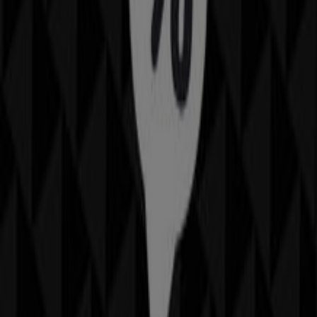
#REF!, Santiago de Querétaro
26 m
Otros negocios de Hogar en
Santiago de Querétaro
ZARA HOME
Bienvenido a la tienda de
ZARA HOME
en Tiendeo,
donde podrás descubrir las mejores
ofertas
,
promociones
y
catálogos
de esta destacada marca del
sector de
Hogar
. Nuestra tienda física está ubicada en
Anillo Vial Fray Junípero Serra, 7901, La Purisima
(184,87 km)
,
Santiago de Querétaro
, y en ella
encontrarás una amplia gama de productos de calidad
que te permitirán ahorrar durante todo el
agosto de