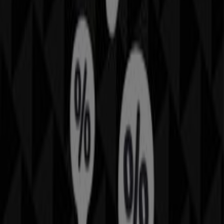
2026
.
En Tiendeo te ofrecemos toda la información actualizada
sobre
ZARA HOME
, como los horarios de apertura, las
ofertas exclusivas y la ubicación exacta de la tienda en
Anillo Vial Fray Junípero Serra, 7901, La Purisima
(184,87 km)
. Además, tendrás acceso a los últimos
catálogos de
ZARA HOME
, donde podrás descubrir las
promociones más recientes y aprovechar grandes
descuentos en productos de
Hogar
para tus compras en
Santiago de Querétaro
.
No pierdas la oportunidad de visitar la tienda de
ZARA
HOME
en
Anillo Vial Fray Junípero Serra, 7901, La
Purisima (184,87 km)
para disfrutar de una experiencia
de compra completa. Te invitamos a explorar las
promociones que tenemos para ti este
agosto
y
mantenerte informado de las mejores ofertas de
ZARA
HOME
en
Santiago de Querétaro
. ¡Visítanos y empieza a
ahorrar hoy mismo!