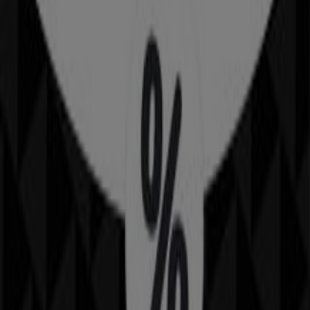
Lumen
Querétaro, Querétaro
26 m
Steren
Zaragoza No. 281 Poniente, Col. El Prado. Contamos
con estacionamiento gratuito a un costado de la
tienda., Querétaro
26 m
Abierto
Walmart