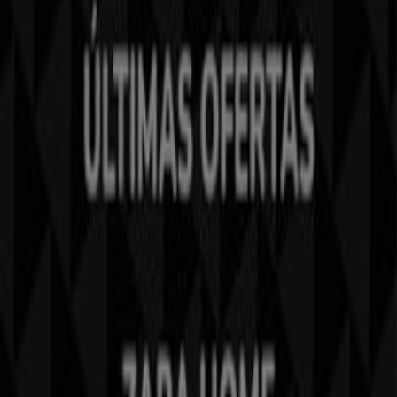
¿Qué hacemos?
Soluciones para empresas
Noticias y prensa
Trabaja con nosotros
Contáctanos
Contacto comercial y de marketing
Tienda mal colocada en el mapa
Notificar un folleto
¿Encontraste un problema en la web o en la
aplicación?
Índices
Marcas
Marcas locales