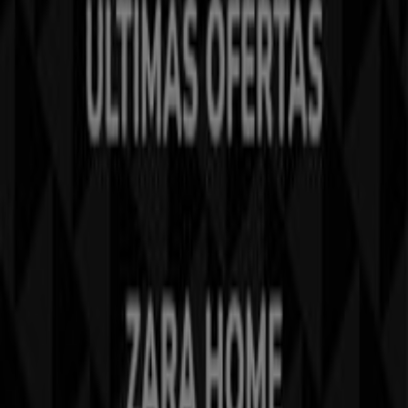
Contáctanos
Contacto comercial y de marketing
Tienda mal colocada en el mapa
Notificar un folleto
¿Encontraste un problema en la web o en la
aplicación?
Índices
Marcas
Marcas locales
Negocios
Negocios cercanos
Productos