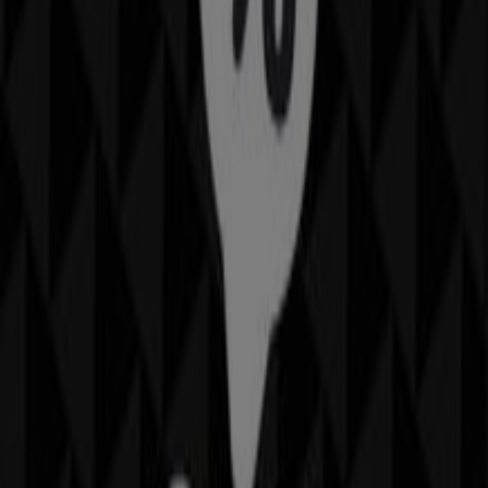
#REF!, Santiago de Querétaro
26 m
Otros negocios de Hogar en
Santiago de Querétaro
ZARA HOME
Bienvenido a la tienda de
ZARA HOME
en Tiendeo,
donde podrás descubrir las mejores
ofertas
,
promociones
y
catálogos
de esta destacada marca del
sector de
Hogar
. Nuestra tienda física está ubicada en
Av. 5 De Febrero No.99
,
Santiago de Querétaro
, y en
ella encontrarás una amplia gama de productos de
calidad que te permitirán ahorrar durante todo el
agosto de 2026
.