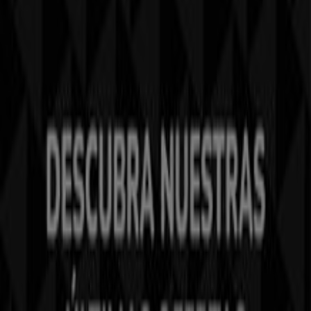
Tiendeo forma parte de Shopfully, la empresa
tecnológica que está reinventando las compras locales
en todo el mundo.
Tiendeo
¿Qué hacemos?
Soluciones para empresas
Noticias y prensa
Trabaja con nosotros