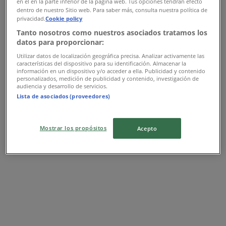
en el en la parte inferior de la página web. Tus opciones tendrán efecto
dentro de nuestro Sitio web. Para saber más, consulta nuestra política de
privacidad.
Cookie policy
Tanto nosotros como nuestros asociados tratamos los
ZARA HOME
datos para proporcionar:
Utilizar datos de localización geográfica precisa. Analizar activamente las
Ofertas ZARA HOME
características del dispositivo para su identificación. Almacenar la
información en un dispositivo y/o acceder a ella. Publicidad y contenido
personalizados, medición de publicidad y contenido, investigación de
Publicidad
audiencia y desarrollo de servicios.
Lista de asociados (proveedores)
Mostrar los propósitos
Acepto