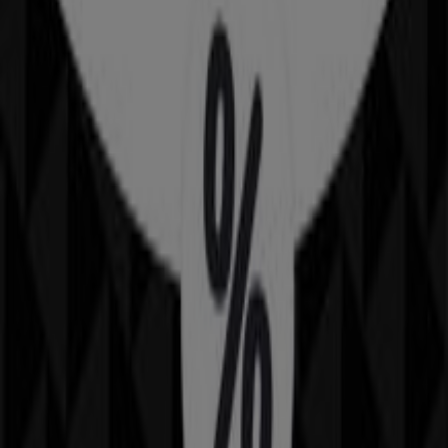
Lumen
Querétaro, Querétaro
26 m
Steren
Zaragoza No. 281 Poniente, Col. El Prado. Contamos
con estacionamiento gratuito a un costado de la
tienda., Querétaro
26 m
Cerrado
Walmart