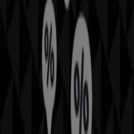
En Tiendeo te ofrecemos toda la información actualizada
sobre
ZARA HOME
, como los horarios de apertura, las
ofertas exclusivas y la ubicación exacta de la tienda en
Av. 5 De Febrero No.99
. Además, tendrás acceso a los
últimos catálogos de
ZARA HOME
, donde podrás
descubrir las promociones más recientes y aprovechar
grandes descuentos en productos de
Hogar
para tus
compras en
Santiago de Querétaro
.
No pierdas la oportunidad de visitar la tienda de
ZARA
HOME
en
Av. 5 De Febrero No.99
para disfrutar de una
experiencia de compra completa. Te invitamos a
explorar las promociones que tenemos para ti este
agosto
y mantenerte informado de las mejores ofertas
de
ZARA HOME
en
Santiago de Querétaro
. ¡Visítanos y
empieza a ahorrar hoy mismo!
Más información de ZARA HOME
Ver otras tiendas de
ZARA HOME en Santiago de Querétaro
Publicidad