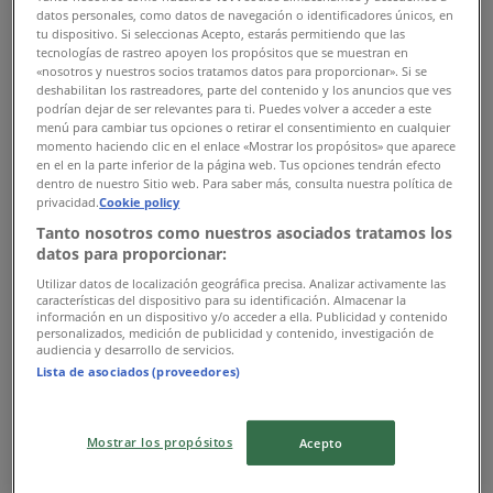
datos personales, como datos de navegación o identificadores únicos, en
Miércoles
tu dispositivo. Si seleccionas Acepto, estarás permitiendo que las
09:00 - 20:00
tecnologías de rastreo apoyen los propósitos que se muestran en
Jueves
«nosotros y nuestros socios tratamos datos para proporcionar». Si se
deshabilitan los rastreadores, parte del contenido y los anuncios que ves
09:00 - 20:00
podrían dejar de ser relevantes para ti. Puedes volver a acceder a este
Viernes
menú para cambiar tus opciones o retirar el consentimiento en cualquier
09:00 - 20:00
momento haciendo clic en el enlace «Mostrar los propósitos» que aparece
en el en la parte inferior de la página web. Tus opciones tendrán efecto
Sábado
dentro de nuestro Sitio web. Para saber más, consulta nuestra política de
09:00 - 19:00
privacidad.
Cookie policy
Tanto nosotros como nuestros asociados tratamos los
Mapa
Telcel Silao - Local 2
datos para proporcionar:
Abierto
Hasta las 20:00
Utilizar datos de localización geográfica precisa. Analizar activamente las
características del dispositivo para su identificación. Almacenar la
información en un dispositivo y/o acceder a ella. Publicidad y contenido
personalizados, medición de publicidad y contenido, investigación de
audiencia y desarrollo de servicios.
Domingo
Lista de asociados (proveedores)
10:00 - 15:00
Lunes
09:00 - 20:00
Mostrar los propósitos
Acepto
Martes
09:00 - 20:00