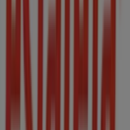
Estafeta en Tanhuato de Guerrero
Estafeta en
Zapotiltic
Estafeta en Cuauhtémoc (Colima)
Estafeta
en Pihuamo
Estafeta en Poncitlán
Estafeta en
Zacoalco de Torres
Estafeta en Jocotepec
Estafeta en
Minatitlán (Colima)
Estafeta en Valle de Juárez (Jalisco)
Estafeta en Jamay
Estafeta en Tlajomulco de Zúñiga
Estafeta en Ocotlán (Jalisco)
Ver más ciudades
Otros negocios de Bancos y
Servicios en Tamazula de Gordiano
Estafeta
¡Bienvenido a Tiendeo! Aquí puedes encontrar no solo
las mejores
ofertas
,
catálogos
y
promociones
, sino
también descubrir las tiendas más populares en
Tamazula de Gordiano
. Durante el mes de
agosto de