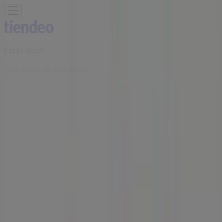
Estás aquí:
Tamazula de Gordiano
Destacados
Supermercados
Tiendas
Departamentales
Ropa, Zapatos y Accesorios
El Regreso A
Clases
Hogar
Farmacias y
Salud
Electrónica
Ferreterías
Salud y
Belleza
Restaurantes
Autos
Bancos y
Servicios
Deporte
Librerías y Papelerías
Ocio
Niños
Viajes y
Entretenimiento
Ópticas
Publicidad