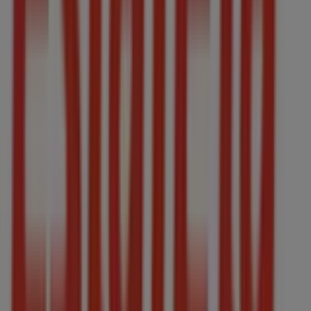
2026
, en nuestra plataforma podrás conocer las últimas
novedades de
Estafeta
, una de las marcas más
reconocidas, así como la ubicación y detalles de las
tiendas más cercanas en
Tamazula de Gordiano
.
En Tiendeo, no solo tendrás acceso a
promociones
y
descuentos, sino también a información sobre las
tiendas físicas de tu ciudad. Explora los catálogos de
Estafeta
, encuentra las tiendas en
Tamazula de
Gordiano
y descubre los productos con grandes
descuentos para ahorrar en tus compras este
agosto
.
Además, te mantenemos al tanto de las ubicaciones
exactas, horarios de atención y todos los detalles
necesarios para que puedas disfrutar de una experiencia
de compra completa en
Tamazula de Gordiano
.
No pierdas la oportunidad de aprovechar las
ofertas
de
Estafeta
en las tiendas de
Tamazula de Gordiano
y
mantente actualizado con los mejores precios durante
agosto de 2026
. En Tiendeo, siempre encontrarás las
mejores tiendas y opciones de compra en
Tamazula de