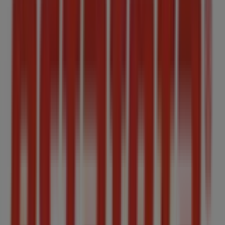
Folletos de Estafeta en Tamazula de
Gordiano
Estafeta
Promos
Vence el 31/12
Ciudades con tiendas de Estafeta