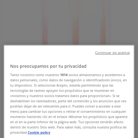
Sucursales Estafeta Tamazula de
Gordiano - Teléfonos, Horarios y
Direcciones
Tiendeo en Tamazula de Gordiano
»
Ofertas de Bancos y Servicios en Tamazula de
Gordiano
»
Continuar sin aceptar
Estafeta en Tamazula de Gordiano
»
Nos preocupamos por tu privacidad
Tiendas de Estafeta en Tamazula de Gordiano
Tanto nosotros como nuestros
1014
socios almacenamos y accedemos a
datos personales, como datos de navegación o identificadores únicos, en
tu dispositivo. Si seleccionas Acepto, estarás permitiendo que las
tecnologías de rastreo apoyen los propósitos que se muestran en
Estafeta
«nosotros y nuestros socios tratamos datos para proporcionar». Si se
deshabilitan los rastreadores, parte del contenido y los anuncios que ves
Ocampo, 9, Tamazula de Gordiano
podrían dejar de ser relevantes para ti. Puedes volver a acceder a este
menú para cambiar tus opciones o retirar el consentimiento en cualquier
momento haciendo clic en el enlace «Mostrar los propósitos» que aparece
402 m
en el en la parte inferior de la página web. Tus opciones tendrán efecto
dentro de nuestro Sitio web. Para saber más, consulta nuestra política de
Cerrado
privacidad.
Cookie policy