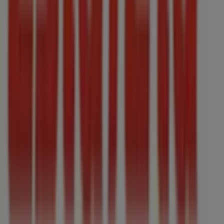
Gordiano
. ¡Empieza a explorar las tiendas y
promociones que tenemos para ti ahora mismo!
Publicidad