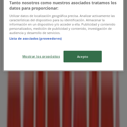
Tanto nosotros como nuestros asociados tratamos los
datos para proporcionar:
Utilizar datos de localización geográfica precisa. Analizar activamente las
Estafeta
características del dispositivo para su identificación. Almacenar la
información en un dispositivo y/o acceder a ella. Publicidad y contenido
personalizados, medición de publicidad y contenido, investigación de
Reforma 8, Colonia Centro, Zapotiltic
audiencia y desarrollo de servicios.
Lista de asociados (proveedores)
18.3 km
Cerrado
Mostrar los propósitos
Acepto
Publicidad