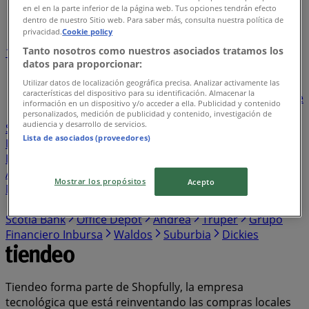
en el en la parte inferior de la página web. Tus opciones tendrán efecto
Índice de negocios en Tepeji del Río de Ocampo
dentro de nuestro Sitio web. Para saber más, consulta nuestra política de
privacidad.
Cookie policy
Tanto nosotros como nuestros asociados tratamos los
1
2
3
4
5
datos para proporcionar:
...
26
Utilizar datos de localización geográfica precisa. Analizar activamente las
características del dispositivo para su identificación. Almacenar la
Bodega Aurrera
BBVA Bancomer
Walmart
Banorte
información en un dispositivo y/o acceder a ella. Publicidad y contenido
Santander
Sam's Club
Farmacias Similares
personalizados, medición de publicidad y contenido, investigación de
audiencia y desarrollo de servicios.
Soriana Híper
Farmacias Guadalajara
Elektra
Lista de asociados (proveedores)
Farmacias del Ahorro
HSBC
The Home Depot
Estafeta
HEB
Western Union
Chedraui
Banco
Azteca
S-Mart
OXXO
Casa Ley
Woolworth
Soriana
Mostrar los propósitos
Acepto
Mercado
Del Sol
Banamex
Costco
Merco
Comex
Coppel
Mi Tienda del Ahorro
Alsuper
Tiendas 3B
Scotia Bank
Office Depot
Andrea
Truper
Grupo
Financiero Inbursa
Waldos
Suburbia
Dickies
Tiendeo forma parte de Shopfully, la empresa
tecnológica que está reinventando las compras locales