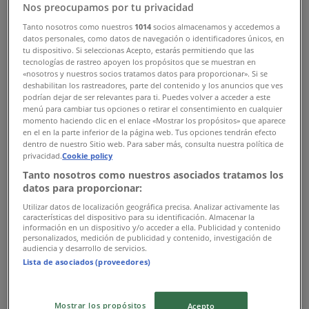
Nos preocupamos por tu privacidad
Tanto nosotros como nuestros
1014
socios almacenamos y accedemos a
Domingo
datos personales, como datos de navegación o identificadores únicos, en
tu dispositivo. Si seleccionas Acepto, estarás permitiendo que las
Cerrado
tecnologías de rastreo apoyen los propósitos que se muestran en
«nosotros y nuestros socios tratamos datos para proporcionar». Si se
deshabilitan los rastreadores, parte del contenido y los anuncios que ves
Lunes
podrían dejar de ser relevantes para ti. Puedes volver a acceder a este
09:00 - 19:00
10:00 - 20:00
menú para cambiar tus opciones o retirar el consentimiento en cualquier
Martes
momento haciendo clic en el enlace «Mostrar los propósitos» que aparece
en el en la parte inferior de la página web. Tus opciones tendrán efecto
09:00 - 19:00
10:00 - 20:00
dentro de nuestro Sitio web. Para saber más, consulta nuestra política de
Miércoles
privacidad.
Cookie policy
09:00 - 19:00
10:00 - 20:00
Tanto nosotros como nuestros asociados tratamos los
Jueves
datos para proporcionar:
09:00 - 19:00
10:00 - 20:00
Utilizar datos de localización geográfica precisa. Analizar activamente las
Viernes
características del dispositivo para su identificación. Almacenar la
09:00 - 19:00
10:00 - 20:00
información en un dispositivo y/o acceder a ella. Publicidad y contenido
personalizados, medición de publicidad y contenido, investigación de
Sábado
audiencia y desarrollo de servicios.
10:00 - 20:00
Lista de asociados (proveedores)
Mapa
6646838187
Mostrar los propósitos
Acepto