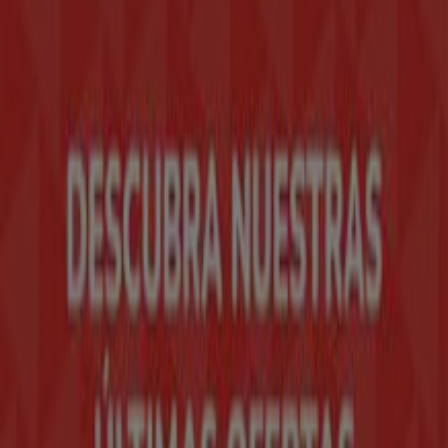
Tiendeo forma parte de Shopfully, la empresa
tecnológica que está reinventando las compras locales
en todo el mundo.
Tiendeo
¿Qué hacemos?
Soluciones para empresas
Noticias y prensa
Trabaja con nosotros