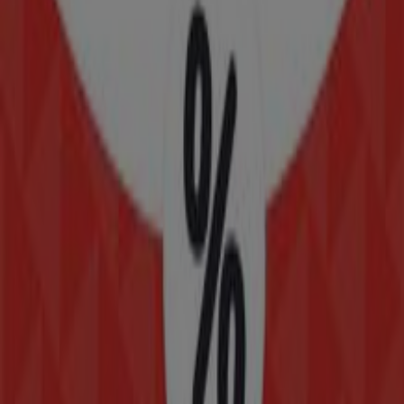
Calle Felipe Berriozábal No 14, Tlalnepantla
50 m
Banamex
Riva Palacio 10, Apaxco de Ocampo
60 m
Abierto
HSBC
Av. Dr. Gustavo Baz no. 4001 Loc. 6, 7 y 8,
Tlalnepantla