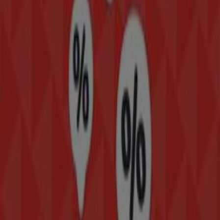
sobre
Modatelas
, como los horarios de apertura, las
ofertas exclusivas y la ubicación exacta de la tienda en
AV. MORELOS NO. 43
. Además, tendrás acceso a los
últimos catálogos de
Modatelas
, donde podrás
descubrir las promociones más recientes y aprovechar
grandes descuentos en productos de
Hogar
para tus
compras en
Tlalnepantla
.
No pierdas la oportunidad de visitar la tienda de
Modatelas
en
AV. MORELOS NO. 43
para disfrutar de
una experiencia de compra completa. Te invitamos a
explorar las promociones que tenemos para ti este
agosto
y mantenerte informado de las mejores ofertas
de
Modatelas
en
Tlalnepantla
. ¡Visítanos y empieza a
ahorrar hoy mismo!
Más información de Modatelas
Ver otras tiendas de
Modatelas en Tlalnepantla
Publicidad