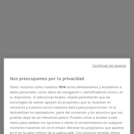
Tienda Modatelas | AV. MORELOS
NO. 43, Tlalnepantla - Teléfonos,
Horarios y Promociones
Tiendeo en Tlalnepantla
»
Ofertas de Hogar en Tlalnepantla
»
Modatelas en Tlalnepantla
»
Modatelas | AV. MORELOS NO. 43
Continuar sin aceptar
Mapa
01 555 565 58 76
Nos preocupamos por tu privacidad
Mapa
01 555 565 58 76
Tanto nosotros como nuestros
1014
socios almacenamos y accedemos a
Ofertas de Modatelas en
datos personales, como datos de navegación o identificadores únicos, en
tu dispositivo. Si seleccionas Acepto, estarás permitiendo que las
Tlalnepantla
tecnologías de rastreo apoyen los propósitos que se muestran en
«nosotros y nuestros socios tratamos datos para proporcionar». Si se
deshabilitan los rastreadores, parte del contenido y los anuncios que ves
podrían dejar de ser relevantes para ti. Puedes volver a acceder a este
menú para cambiar tus opciones o retirar el consentimiento en cualquier
momento haciendo clic en el enlace «Mostrar los propósitos» que aparece
en el en la parte inferior de la página web. Tus opciones tendrán efecto