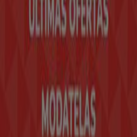
Contáctanos
Contacto comercial y de marketing
Tienda mal colocada en el mapa
Notificar un folleto
¿Encontraste un problema en la web o en la
aplicación?
Índices
Marcas
Marcas locales
Negocios
Negocios cercanos
Productos
Productos locales
Ciudades