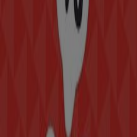
65 m
Cerrado
Otros negocios de Hogar en
Tlalnepantla
Modatelas
Bienvenido a la tienda de
Modatelas
en Tiendeo, donde
podrás descubrir las mejores
ofertas
,
promociones
y
catálogos
de esta destacada marca del sector de
Hogar
.
Nuestra tienda física está ubicada en
AV. MORELOS NO.
43
,
Tlalnepantla
, y en ella encontrarás una amplia gama
de productos de calidad que te permitirán ahorrar
durante todo el
agosto de 2026
.
En Tiendeo te ofrecemos toda la información actualizada