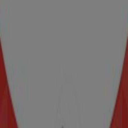
Samsung
Av. Presidente Juárez No. 33, Tlalnepantla
44 m
Banamex
Presidente Juarez 33, Apaxco de Ocampo
49 m
Abierto
Jafra