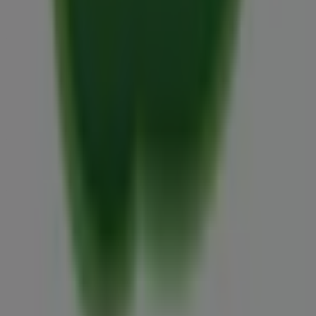
Contáctanos
Contacto comercial y de marketing
Tienda mal colocada en el mapa
Notificar un folleto
¿Encontraste un problema en la web o en la
aplicación?
Índices
Marcas
Marcas locales
Negocios
Negocios cercanos
Productos
Productos locales
Ciudades