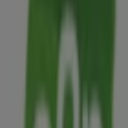
55 m
Western Union
Calle 4 Norte N 4, Toluca de Lerdo
55 m
Cerrado
Julio
Carr Mexico-Toluca Km 50S/N. Col La Isla Lerma,
Toluca de Lerdo
56 m