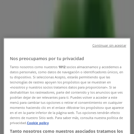
Tienda A3p | Lerdo de Tejada Ote
No. 905, local 1, Colonia Reforma,
Toluca de Lerdo - Teléfonos,
Horarios y Promociones
Continuar sin aceptar
Tiendeo en Toluca de Lerdo
»
Nos preocupamos por tu privacidad
Ofertas de Ferreterías en Toluca de Lerdo
Tanto nosotros como nuestros
1012
socios almacenamos y accedemos a
»
datos personales, como datos de navegación o identificadores únicos, en
a3p en Toluca de Lerdo
»
tu dispositivo. Si seleccionas Acepto, estarás permitiendo que las
tecnologías de rastreo apoyen los propósitos que se muestran en
«nosotros y nuestros socios tratamos datos para proporcionar». Si se
a3p | Lerdo de Tejada Ote No. 905, local 1, Colonia
deshabilitan los rastreadores, parte del contenido y los anuncios que ves
Reforma
podrían dejar de ser relevantes para ti. Puedes volver a acceder a este
menú para cambiar tus opciones o retirar el consentimiento en cualquier
Mapa
(722)5236761
momento haciendo clic en el enlace «Mostrar los propósitos» que aparece
Mapa
(722)5236761
en el en la parte inferior de la página web. Tus opciones tendrán efecto
dentro de nuestro Sitio web. Para saber más, consulta nuestra política de
privacidad.
Cookie policy
Estamos a punto de publicar ofertas de a3p
Tanto nosotros como nuestros asociados tratamos los