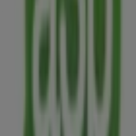
exclusivas y la ubicación exacta de la tienda en
Lerdo de
Tejada Ote No. 905, local 1, Colonia Reforma
. Además,
tendrás acceso a los últimos catálogos de
A3p
, donde
podrás descubrir las promociones más recientes y
aprovechar grandes descuentos en productos de
Ferreterías
para tus compras en
Toluca de Lerdo
.
No pierdas la oportunidad de visitar la tienda de
A3p
en
Lerdo de Tejada Ote No. 905, local 1, Colonia Reforma
para disfrutar de una experiencia de compra completa.
Te invitamos a explorar las promociones que tenemos
para ti este
agosto
y mantenerte informado de las
mejores ofertas de
A3p
en
Toluca de Lerdo
. ¡Visítanos y
empieza a ahorrar hoy mismo!
Más información de a3p
Ver otras tiendas de a3p en
Toluca de Lerdo
Publicidad