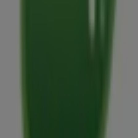
Tiendeo forma parte de Shopfully, la empresa
tecnológica que está reinventando las compras locales
en todo el mundo.
Tiendeo
¿Qué hacemos?
Soluciones para empresas
Noticias y prensa
Trabaja con nosotros