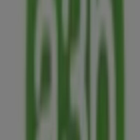
Cerrado
Otros negocios de Ferreterías en
Toluca de Lerdo
A3p
Bienvenido a la tienda de
A3p
en Tiendeo, donde podrás
descubrir las mejores
ofertas
,
promociones
y
catálogos
de esta destacada marca del sector de
Ferreterías
.
Nuestra tienda física está ubicada en
Lerdo de Tejada
Ote No. 905, local 1, Colonia Reforma
,
Toluca de Lerdo
,
y en ella encontrarás una amplia gama de productos de
calidad que te permitirán ahorrar durante todo el
agosto de 2026
.
En Tiendeo te ofrecemos toda la información actualizada
sobre
A3p
, como los horarios de apertura, las ofertas