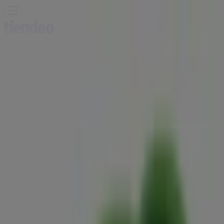
Estás aquí:
Toluca de Lerdo
Destacados
Supermercados
Tiendas
Departamentales
Ropa, Zapatos y Accesorios
El Regreso A
Clases
Hogar
Farmacias y
Salud
Electrónica
Ferreterías
Salud y
Belleza
Restaurantes
Autos
Bancos y
Servicios
Deporte
Librerías y Papelerías
Ocio
Niños
Viajes y
Entretenimiento
Ópticas
Publicidad