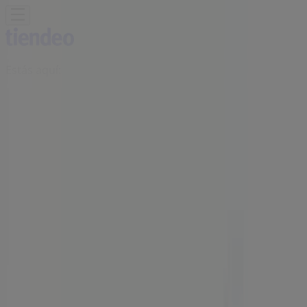
Estás aquí:
Toluca de Lerdo
Destacados
Supermercados
Tiendas
Departamentales
Ropa, Zapatos y Accesorios
El Regreso A
Clases
Hogar
Farmacias y
Salud
Electrónica
Ferreterías
Salud y
Belleza
Restaurantes
Autos
Bancos y
Servicios
Deporte
Librerías y Papelerías
Ocio
Niños
Viajes y
Entretenimiento
Ópticas
Publicidad