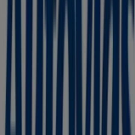
Otros negocios de Viajes y
Entretenimiento en Toluca de Lerdo
Autovías
Bienvenido a la tienda de
Autovías
en Tiendeo, donde
podrás descubrir las mejores
ofertas
,
promociones
y
catálogos
de esta destacada marca del sector de
Viajes
y Entretenimiento
. Nuestra tienda física está ubicada en
Gral. Felipe Berriozabal No. 101 Int. 102
,
Toluca de
Lerdo
, y en ella encontrarás una amplia gama de
productos de calidad que te permitirán ahorrar durante
todo el
agosto de 2026
.
En Tiendeo te ofrecemos toda la información actualizada
sobre
Autovías
, como los horarios de apertura, las
ofertas exclusivas y la ubicación exacta de la tienda en