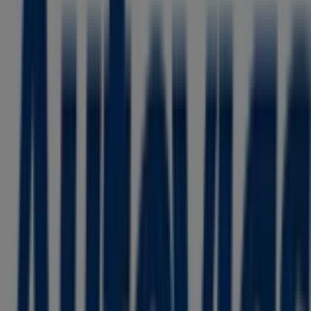
55 m
Western Union
Calle 4 Norte N 4, Toluca de Lerdo
55 m
Abierto
Bosch
Toluca Robert Bosch, S de R.L de C.V. Robert Bosch
# 405, Toluca de Lerdo
56 m