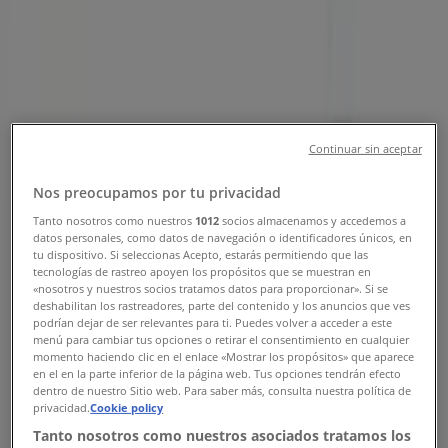
Agencia Autovías | Gral. Felipe
Berriozabal No. 101 Int. 102, Toluca
de Lerdo - Teléfonos, Horarios y
Promociones
Continuar sin aceptar
Tiendeo en Toluca de Lerdo
»
Nos preocupamos por tu privacidad
Ofertas de Viajes y Entretenimiento en Toluca de
Lerdo
Tanto nosotros como nuestros
1012
socios almacenamos y accedemos a
datos personales, como datos de navegación o identificadores únicos, en
»
tu dispositivo. Si seleccionas Acepto, estarás permitiendo que las
tecnologías de rastreo apoyen los propósitos que se muestran en
Autovías en Toluca de Lerdo
»
«nosotros y nuestros socios tratamos datos para proporcionar». Si se
deshabilitan los rastreadores, parte del contenido y los anuncios que ves
Autovías | Gral. Felipe Berriozabal No. 101 Int. 102
podrían dejar de ser relevantes para ti. Puedes volver a acceder a este
menú para cambiar tus opciones o retirar el consentimiento en cualquier
Mapa
Autovías Toluca
momento haciendo clic en el enlace «Mostrar los propósitos» que aparece
en el en la parte inferior de la página web. Tus opciones tendrán efecto
Mapa
Autovías Toluca
dentro de nuestro Sitio web. Para saber más, consulta nuestra política de
privacidad.
Cookie policy
Estamos a punto de publicar ofertas de Autovías
Tanto nosotros como nuestros asociados tratamos los