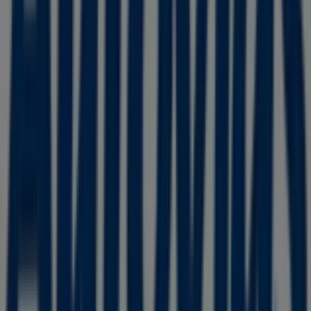
Gral. Felipe Berriozabal No. 101 Int. 102
. Además,
tendrás acceso a los últimos catálogos de
Autovías
,
donde podrás descubrir las promociones más recientes
y aprovechar grandes descuentos en productos de
Viajes y Entretenimiento
para tus compras en
Toluca
de Lerdo
.
No pierdas la oportunidad de visitar la tienda de
Autovías
en
Gral. Felipe Berriozabal No. 101 Int. 102
para disfrutar de una experiencia de compra completa.
Te invitamos a explorar las promociones que tenemos
para ti este
agosto
y mantenerte informado de las
mejores ofertas de
Autovías
en
Toluca de Lerdo
.
¡Visítanos y empieza a ahorrar hoy mismo!
Más información de Autovías
Ver otras tiendas de
Autovías en Toluca de Lerdo
Publicidad