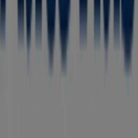
Tiendeo forma parte de Shopfully, la empresa
tecnológica que está reinventando las compras locales
en todo el mundo.
Tiendeo
¿Qué hacemos?
Soluciones para empresas
Noticias y prensa
Trabaja con nosotros
Contáctanos