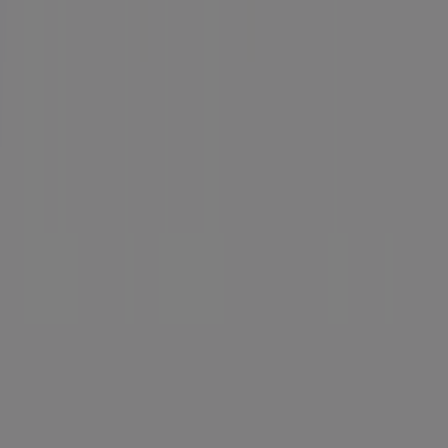
Contacto comercial y de marketing
Tienda mal colocada en el mapa
Notificar un folleto
¿Encontraste un problema en la web o en la
aplicación?
Índices
Marcas
Marcas locales
Negocios
Negocios cercanos
Productos
Productos locales
Ciudades