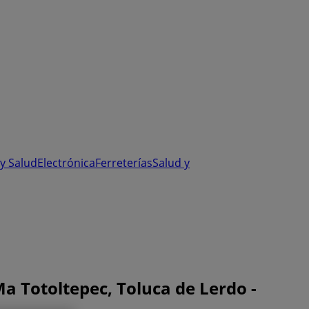
y Salud
Electrónica
Ferreterías
Salud y
a Totoltepec, Toluca de Lerdo -