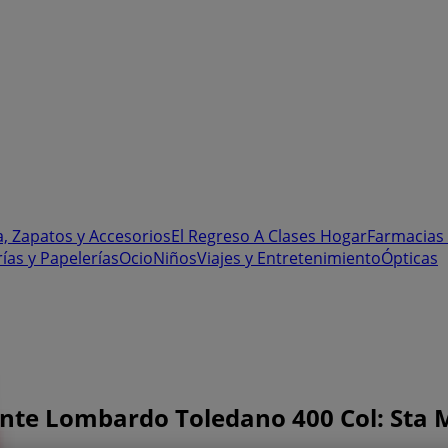
, Zapatos y Accesorios
El Regreso A Clases
Hogar
Farmacias 
rías y Papelerías
Ocio
Niños
Viajes y Entretenimiento
Ópticas
ente Lombardo Toledano 400 Col: Sta M