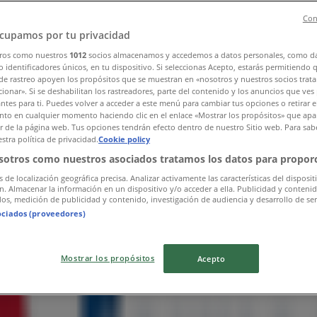
Con
cupamos por tu privacidad
ros como nuestros
1012
socios almacenamos y accedemos a datos personales, como d
 identificadores únicos, en tu dispositivo. Si seleccionas Acepto, estarás permitiendo 
de rastreo apoyen los propósitos que se muestran en «nosotros y nuestros socios trat
00 Col: Sta Ma Totoltepec
ionar». Si se deshabilitan los rastreadores, parte del contenido y los anuncios que ves
antes para ti. Puedes volver a acceder a este menú para cambiar tus opciones o retirar e
to en cualquier momento haciendo clic en el enlace «Mostrar los propósitos» que apar
or de la página web. Tus opciones tendrán efecto dentro de nuestro Sitio web. Para sab
stra política de privacidad.
Cookie policy
sotros como nuestros asociados tratamos los datos para proporc
s de localización geográfica precisa. Analizar activamente las características del disposit
ón. Almacenar la información en un dispositivo y/o acceder a ella. Publicidad y conteni
os, medición de publicidad y contenido, investigación de audiencia y desarrollo de ser
ociados (proveedores)
Mostrar los propósitos
Acepto