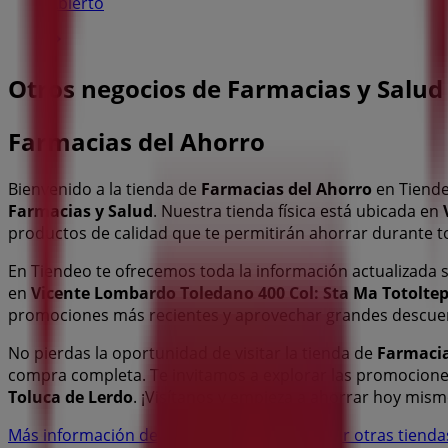
Abierto
Otros negocios de Farmacias y Salud
Farmacias del Ahorro
Bienvenido a la tienda de
Farmacias del Ahorro
en Tiende
Farmacias y Salud
. Nuestra tienda física está ubicada en
productos de calidad que te permitirán ahorrar durante t
En Tiendeo te ofrecemos toda la información actualizada
en
Vicente Lombardo Toledano 400 Col: Sta Ma Totolte
promociones más recientes y aprovechar grandes descue
No pierdas la oportunidad de visitar la tienda de
Farmacia
compra completa. Te invitamos a explorar las promocione
Toluca de Lerdo
. ¡Visítanos y empieza a ahorrar hoy mism
Más información de Farmacias del Ahorro
Ver otras tiend