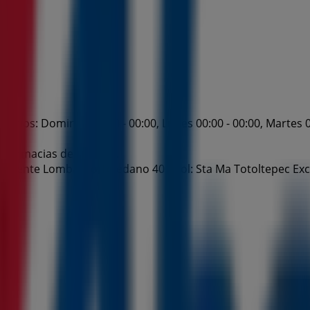
arios: Domingo 00:00 - 00:00, Lunes 00:00 - 00:00, Martes 00:
e Farmacias del Ahorro.
Vicente Lombardo Toledano 400 Col: Sta Ma Totoltepec Excel