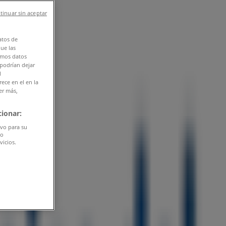
tinuar sin aceptar
atos de
que las
amos datos
 podrían dejar
l
ece en el en la
er más,
ionar:
ivo para su
do
vicios.