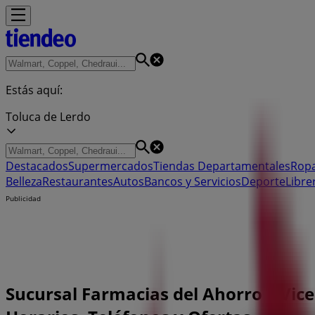
Estás aquí:
Toluca de Lerdo
Destacados
Supermercados
Tiendas Departamentales
Ropa
Belleza
Restaurantes
Autos
Bancos y Servicios
Deporte
Libre
Publicidad
Sucursal Farmacias del Ahorro | Vic