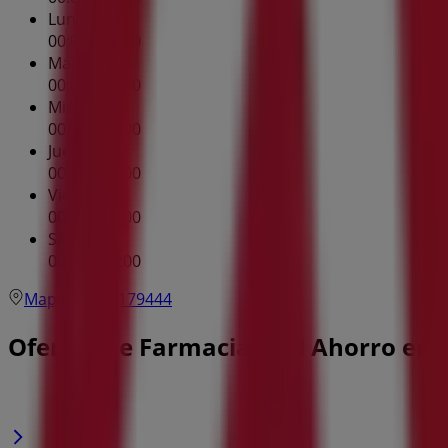
Lunes
00:00 - 00:00
Martes
00:00 - 00:00
Miércoles
00:00 - 00:00
Jueves
00:00 - 00:00
Viernes
00:00 - 00:00
Sábado
00:00 - 00:00
Mapa
7222179444
Ofertas de Farmacias del Ahorro en 