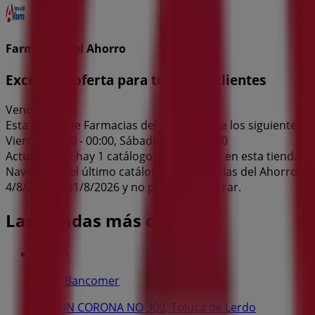
Farmacias del Ahorro
Excelente oferta para todos los clientes
Vence el 31/8
Esta tienda de Farmacias del Ahorro tiene los siguientes hor
Viernes 00:00 - 00:00, Sábado 00:00 - 00:00
Actualmente hay 1 catálogos disponibles en esta tienda d
Navega por el último catálogo de Farmacias del Ahorro en 
4/8/2026 al 31/8/2026 y no pares de ahorrar.
Las tiendas más cercanas
BBVA Bancomer
RAMON CORONA NO 300, Toluca de Lerdo