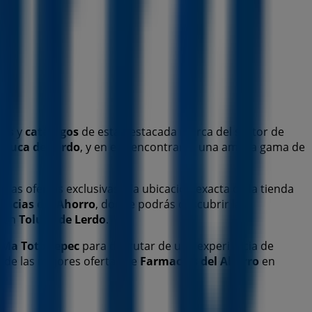
nes
y
catálogos
de esta destacada marca del sector de
oluca de Lerdo
, y en ella encontrarás una amplia gama de
 las ofertas exclusivas y la ubicación exacta de la tienda
macias del Ahorro
, donde podrás descubrir las
s en
Toluca de Lerdo
.
 Ma Totoltepec
para disfrutar de una experiencia de
de las mejores ofertas de
Farmacias del Ahorro
en