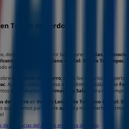
 en Toluca de Lerdo
o, donde podrás descubrir las mejores
ofertas
,
promocio
Vicente Lombardo Toledano 400 Col: Sta Ma Totoltepec
,
T
odo el
agosto de 2026
.
 sobre
Farmacias del Ahorro
, como los horarios de apertura,
pec
. Además, tendrás acceso a los últimos catálogos de
Far
ntos en productos de
Farmacias y Salud
para tus compra
s del Ahorro
en
Vicente Lombardo Toledano 400 Col: Sta
s que tenemos para ti este
agosto
y mantenerte informado 
o!
as de Farmacias del Ahorro en Toluca de Lerdo