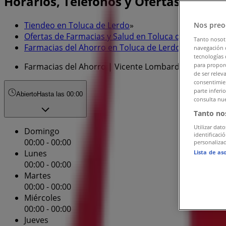
Horarios, Teléfonos y Ofertas
Tiendeo en Toluca de Lerdo
»
Nos preo
Ofertas de Farmacias y Salud en Toluca de Lerdo
»
Tanto nosot
Farmacias del Ahorro en Toluca de Lerdo
»
navegación o
tecnologías 
Farmacias del Ahorro | Vicente Lombardo Toledano 4
para proporc
de ser relev
consentimien
parte inferi
Abierto
Hasta las 00:00
consulta nue
Tanto no
Utilizar dato
Domingo
identificaci
00:00 - 00:00
personalizad
Lunes
Lista de as
00:00 - 00:00
Martes
00:00 - 00:00
Miércoles
00:00 - 00:00
Jueves