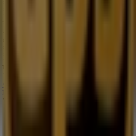
catálogos de
UPS
, donde podrás descubrir las
promociones más recientes y aprovechar grandes
descuentos en productos de
Bancos y Servicios
para
tus compras en
Toluca de Lerdo
.
No pierdas la oportunidad de visitar la tienda de
UPS
en
Carranza 2101,federal
para disfrutar de una experiencia
de compra completa. Te invitamos a explorar las
promociones que tenemos para ti este
agosto
y
mantenerte informado de las mejores ofertas de
UPS
en
Toluca de Lerdo
. ¡Visítanos y empieza a ahorrar hoy
mismo!
Más información de UPS
Ver otras tiendas de UPS en
Toluca de Lerdo
Publicidad