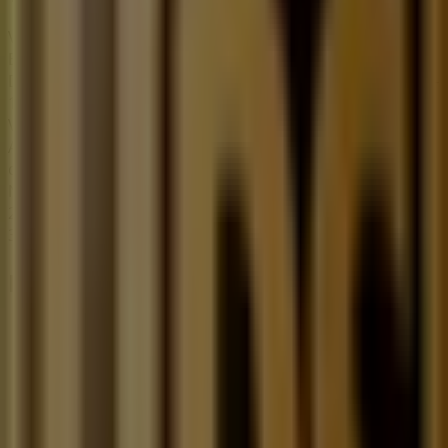
Vence el 31/12
Esta tienda de UPS tiene los siguientes horarios:
Domingo 03:00 - 19:00, Lunes 08:00 - 19:00, Martes 08:00 -
19:00, Miércoles 08:00 - 19:00, Jueves 08:00 - 19:00,
Viernes 08:00 - 19:00, Sábado 09:00 - 19:00
Actualmente hay 1 catálogos disponibles en esta tienda
de UPS.
Navega por el último catálogo de UPS en Carranza
2101,federal Tarifas que es válido del 20/2/2026 al
31/12/2026 y no pares de ahorrar.
Las tiendas más cercanas
BBVA Bancomer
RAMON CORONA NO 300, Toluca de Lerdo
55 m