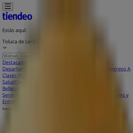
Estás aquí:
Toluca de Lerdo
Destacados
Supermercados
Tiendas
Departamentales
Ropa, Zapatos y Accesorios
El Regreso A
Clases
Hogar
Farmacias y
Salud
Electrónica
Ferreterías
Salud y
Belleza
Restaurantes
Autos
Bancos y
Servicios
Deporte
Librerías y Papelerías
Ocio
Niños
Viajes y
Entretenimiento
Ópticas
Publicidad