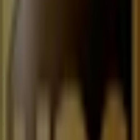
Miércoles
08:00 - 19:00
Jueves
08:00 - 19:00
Viernes
08:00 - 19:00
Sábado
09:00 - 19:00
Mapa
722 507 9096
Ofertas de UPS en Toluca de Lerdo
UPS
Tarifas