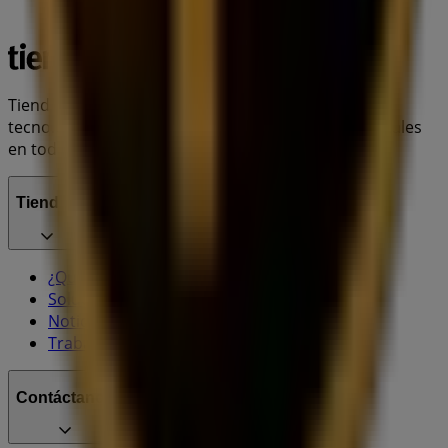
Tiendeo forma parte de Shopfully, la empresa
tecnológica que está reinventando las compras locales
en todo el mundo.
Tiendeo
¿Qué hacemos?
Soluciones para empresas
Noticias y prensa
Trabaja con nosotros
Contáctanos