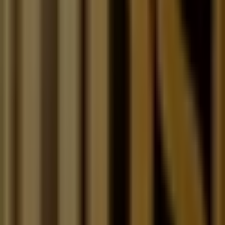
Western Union
Calle 4 Norte N 4, Toluca de Lerdo
55 m
Abierto
Bosch
Toluca Robert Bosch, S de R.L de C.V. Robert Bosch
# 405, Toluca de Lerdo
56 m