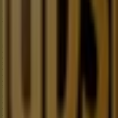
Otros negocios de Bancos y
Servicios en Toluca de Lerdo
UPS
Bienvenido a la tienda de
UPS
en Tiendeo, donde podrás
descubrir las mejores
ofertas
,
promociones
y
catálogos
de esta destacada marca del sector de
Bancos y
Servicios
. Nuestra tienda física está ubicada en
Carranza 2101,federal
,
Toluca de Lerdo
, y en ella
encontrarás una amplia gama de productos de calidad
que te permitirán ahorrar durante todo el
agosto de
2026
.
En Tiendeo te ofrecemos toda la información actualizada
sobre
UPS
, como los horarios de apertura, las ofertas
exclusivas y la ubicación exacta de la tienda en
Carranza
2101,federal
. Además, tendrás acceso a los últimos