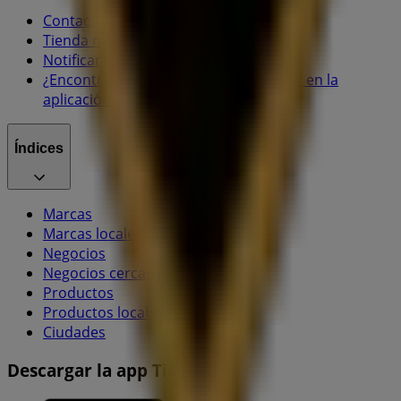
Contacto comercial y de marketing
Tienda mal colocada en el mapa
Notificar un folleto
¿Encontraste un problema en la web o en la
aplicación?
Índices
Marcas
Marcas locales
Negocios
Negocios cercanos
Productos
Productos locales
Ciudades
Descargar la app Tiendeo