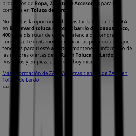
productos de
Ropa, Zapatos y Accesorios
para tus
compras en
Toluca de Lerdo
.
No pierdas la oportunidad de visitar la tienda de
ZARA
en
Boulevard toluca metepec barrio de coaxustenco,
400
para disfrutar de una experiencia de compra
completa. Te invitamos a explorar las promociones que
tenemos para ti este
agosto
y mantenerte informado de
las mejores ofertas de
ZARA
en
Toluca de Lerdo
.
¡Visítanos y empieza a ahorrar hoy mismo!
Más información de ZARA
Ver otras tiendas de ZARA en
Toluca de Lerdo
Publicidad