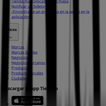
Tienda mal colocada en el mapa
Notificar un folleto
¿Encontraste un problema en la web o en la
aplicación?
Índices
Marcas
Marcas locales
Negocios
Negocios cercanos
Productos
Productos locales
Ciudades
Descargar la app Tiendeo