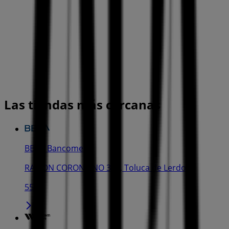
Las tiendas más cercanas
BBVA Bancomer
RAMON CORONA NO 300, Toluca de Lerdo
55 m