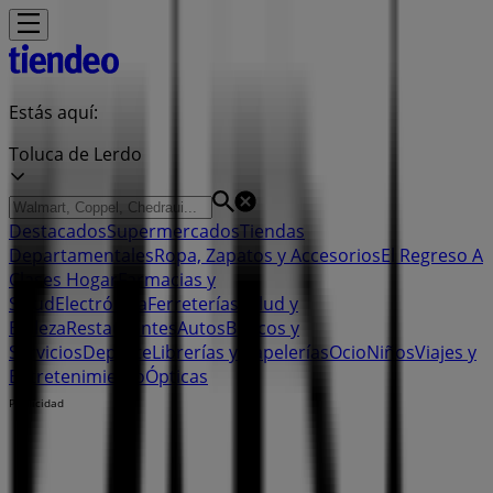
Estás aquí:
Toluca de Lerdo
Destacados
Supermercados
Tiendas
Departamentales
Ropa, Zapatos y Accesorios
El Regreso A
Clases
Hogar
Farmacias y
Salud
Electrónica
Ferreterías
Salud y
Belleza
Restaurantes
Autos
Bancos y
Servicios
Deporte
Librerías y Papelerías
Ocio
Niños
Viajes y
Entretenimiento
Ópticas
Publicidad