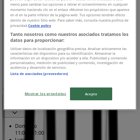
Lunes
menú para cambiar tus opciones o retirar el consentimiento en cualquier
11:00 - 21:00
momento haciendo clic en el enlace «Mostrar los propósitos» que aparece
en el en la parte inferior de la página web. Tus opciones tendrán efecto
Martes
dentro de nuestro Sitio web. Para saber más, consulta nuestra política de
11:00 - 21:00
privacidad.
Cookie policy
Miércoles
Tanto nosotros como nuestros asociados tratamos los
11:00 - 21:00
datos para proporcionar:
Jueves
Utilizar datos de localización geográfica precisa. Analizar activamente las
11:00 - 21:00
características del dispositivo para su identificación. Almacenar la
Viernes
información en un dispositivo y/o acceder a ella. Publicidad y contenido
personalizados, medición de publicidad y contenido, investigación de
11:00 - 21:00
audiencia y desarrollo de servicios.
Sábado
Lista de asociados (proveedores)
11:00 - 21:00
Mapa
8004360050
Zara Galerias Metepec
Mostrar los propósitos
Acepto
Cerrado
Domingo
11:00 - 21:00
Lunes