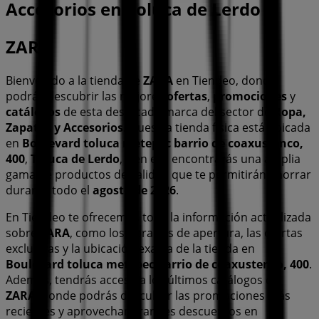
Accesorios en Toluca de Lerdo
ZARA
Bienvenido a la tienda de
ZARA
en Tiendeo, donde
podrás descubrir las mejores
ofertas
,
promociones
y
catálogos
de esta destacada marca del sector de
Ropa,
Zapatos y Accesorios
. Nuestra tienda física está ubicada
en
Boulevard toluca metepec barrio de coaxustenco,
400
,
Toluca de Lerdo
, y en ella encontrarás una amplia
gama de productos de calidad que te permitirán ahorrar
durante todo el
agosto de 2026
.
En Tiendeo te ofrecemos toda la información actualizada
sobre
ZARA
, como los horarios de apertura, las ofertas
exclusivas y la ubicación exacta de la tienda en
Boulevard toluca metepec barrio de coaxustenco, 400
.
Además, tendrás acceso a los últimos catálogos de
ZARA
, donde podrás descubrir las promociones más
recientes y aprovechar grandes descuentos en