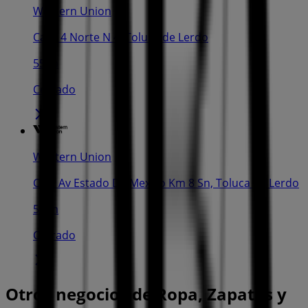
Western Union
Calle 4 Norte N 4, Toluca de Lerdo
55 m
Cerrado
Western Union
Carr Av Estado De Mexico Km 8 Sn, Toluca de Lerdo
56 m
Cerrado
Otros negocios de Ropa, Zapatos y