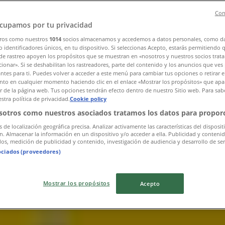
, Teléfonos y Catálogos
Con
cupamos por tu privacidad
rrez
»
ros como nuestros
1014
socios almacenamos y accedemos a datos personales, como d
 identificadores únicos, en tu dispositivo. Si seleccionas Acepto, estarás permitiendo 
de rastreo apoyen los propósitos que se muestran en «nosotros y nuestros socios trat
tre Blvd. Antonio Pariente Algarin y Blvd. Salomon Gonzalez
ionar». Si se deshabilitan los rastreadores, parte del contenido y los anuncios que ves
antes para ti. Puedes volver a acceder a este menú para cambiar tus opciones o retirar e
to en cualquier momento haciendo clic en el enlace «Mostrar los propósitos» que apar
or de la página web. Tus opciones tendrán efecto dentro de nuestro Sitio web. Para sab
stra política de privacidad.
Cookie policy
sotros como nuestros asociados tratamos los datos para proporc
s de localización geográfica precisa. Analizar activamente las características del disposit
ón. Almacenar la información en un dispositivo y/o acceder a ella. Publicidad y conteni
os, medición de publicidad y contenido, investigación de audiencia y desarrollo de ser
ociados (proveedores)
Mostrar los propósitos
Acepto